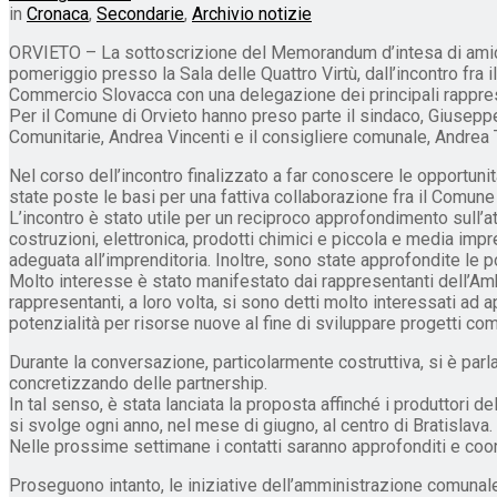
in
Cronaca
,
Secondarie
,
Archivio notizie
ORVIETO – La sottoscrizione del Memorandum d’intesa di amicizi
pomeriggio presso la Sala delle Quattro Virtù, dall’incontro fra
Commercio Slovacca con una delegazione dei principali rapprese
Per il Comune di Orvieto hanno preso parte il sindaco, Giuseppe
Comunitarie, Andrea Vincenti e il consigliere comunale, Andrea 
Nel corso dell’incontro finalizzato a far conoscere le opportun
state poste le basi per una fattiva collaborazione fra il Comune
L’incontro è stato utile per un reciproco approfondimento sull’a
costruzioni, elettronica, prodotti chimici e piccola e media impr
adeguata all’imprenditoria. Inoltre, sono state approfondite le 
Molto interesse è stato manifestato dai rappresentanti dell’Amb
rappresentanti, a loro volta, si sono detti molto interessati ad
potenzialità per risorse nuove al fine di sviluppare progetti com
Durante la conversazione, particolarmente costruttiva, si è parlat
concretizzando delle partnership.
In tal senso, è stata lanciata la proposta affinché i produttori 
si svolge ogni anno, nel mese di giugno, al centro di Bratislava.
Nelle prossime settimane i contatti saranno approfonditi e coor
Proseguono intanto, le iniziative dell’amministrazione comunale 