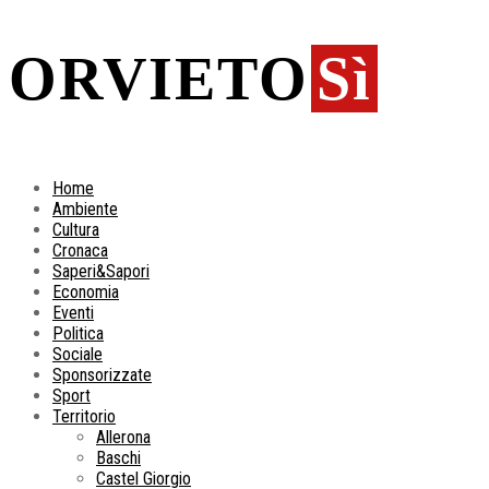
ORVIETO
Sì
Home
Ambiente
Cultura
Cronaca
Saperi&Sapori
Economia
Eventi
Politica
Sociale
Sponsorizzate
Sport
Territorio
Allerona
Baschi
Castel Giorgio