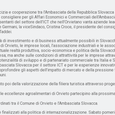
a e cooperazione tra l’Ambasciata della Repubblica Slovacca in 
 il consigliere per gli Affari Economici e Commerciali dell’Ambasc
ntanti del settore dell’ICT che nell’Orvietano vanta aziende lead
 Germani, la viceSindaco, Cristina Croce, il presidente del consig
Taddei.
ità di investimento e di business attualmente possibili in Slovac
 di Orvieto, le imprese locali, l’associazione industriali e le as
ttuale realtà produttiva, socio-economica e politica della Slovacc
esa; ma anche sulle condizioni di attrattività per le imprese attr
potenzialità di sviluppo e di partenariato commerciale tra Italia 
asciata Slovacca per il settore ICT e per le esperienze innovativ
 approfondire gli aspetti dell’impatto di mercato e della pression
uni.
o poi della valorizzazione della filiera turistica attraverso proge
delle eccellenze agroalimentari di Orvieto partecipino alla prossi
dinati tra il Comune di Orvieto e l’Ambasciata Slovacca.
finalizzati alla politica di internazionalizzazione. Sabato pomeri