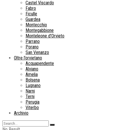
Castel Viscardo
Fabro
Ficulle
Guardea
Montecchio
Montegabbione
Monteleone d’Orvieto
Parrano
Porano
San Venanzo
Oltre l’orvietano
Acquapendente
Alviano
Amelia
Bolsena
Lugnano
Narni
Terni
Perugia
Viterbo
Archivio
No Result