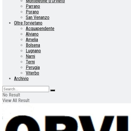
Monteleone d’Orvieto
Parrano
Porano
San Venanzo
Oltre l’orvietano
Acquapendente
Alviano
Amelia
Bolsena
Lugnano
Narni
Terni
Perugia
Viterbo
Archivio
No Result
View All Result