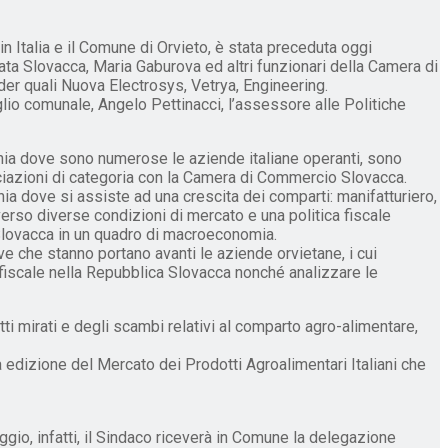
Italia e il Comune di Orvieto, è stata preceduta oggi
iata Slovacca, Maria Gaburova ed altri funzionari della Camera di
er quali Nuova Electrosys, Vetrya, Engineering.
lio comunale, Angelo Pettinacci, l’assessore alle Politiche
chia dove sono numerose le aziende italiane operanti, sono
sociazioni di categoria con la Camera di Commercio Slovacca.
hia dove si assiste ad una crescita dei comparti: manifatturiero,
averso diverse condizioni di mercato e una politica fiscale
e Slovacca in un quadro di macroeconomia.
e che stanno portano avanti le aziende orvietane, i cui
e fiscale nella Repubblica Slovacca nonché analizzare le
tti mirati e degli scambi relativi al comparto agro-alimentare,
ma edizione del Mercato dei Prodotti Agroalimentari Italiani che
ggio, infatti, il Sindaco riceverà in Comune la delegazione