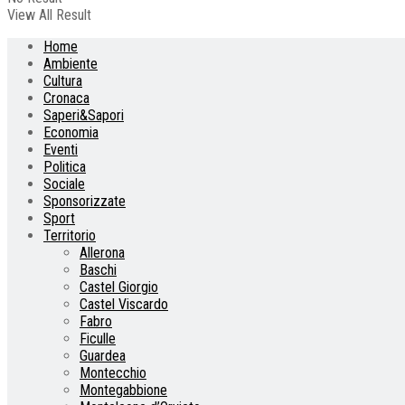
View All Result
Home
Ambiente
Cultura
Cronaca
Saperi&Sapori
Economia
Eventi
Politica
Sociale
Sponsorizzate
Sport
Territorio
Allerona
Baschi
Castel Giorgio
Castel Viscardo
Fabro
Ficulle
Guardea
Montecchio
Montegabbione