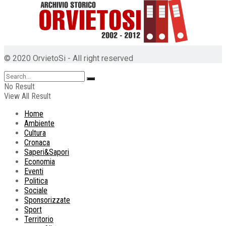
© 2020 OrvietoSi - All right reserved
No Result
View All Result
Home
Ambiente
Cultura
Cronaca
Saperi&Sapori
Economia
Eventi
Politica
Sociale
Sponsorizzate
Sport
Territorio