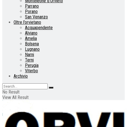
Monteleone d’Orvieto
Parrano
Porano
San Venanzo
Oltre l’orvietano
Acquapendente
Alviano
Amelia
Bolsena
Lugnano
Narni
Terni
Perugia
Viterbo
Archivio
No Result
View All Result