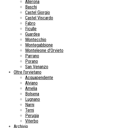
Allerona
Baschi
Castel Giorgio
Castel Viscardo
Fabro
Ficulle
Guardea
Montecchio
Montegabbione
Monteleone d’Orvieto
Parrano
Porano
San Venanzo
Oltre l’orvietano
Acquapendente
Alviano
Amelia
Bolsena
Lugnano
Narni
Terni
Perugia
Viterbo
Archivio