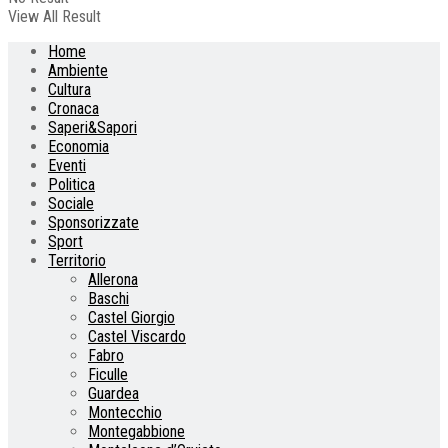
View All Result
Home
Ambiente
Cultura
Cronaca
Saperi&Sapori
Economia
Eventi
Politica
Sociale
Sponsorizzate
Sport
Territorio
Allerona
Baschi
Castel Giorgio
Castel Viscardo
Fabro
Ficulle
Guardea
Montecchio
Montegabbione