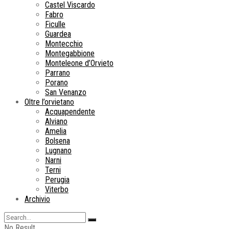
Castel Viscardo
Fabro
Ficulle
Guardea
Montecchio
Montegabbione
Monteleone d’Orvieto
Parrano
Porano
San Venanzo
Oltre l’orvietano
Acquapendente
Alviano
Amelia
Bolsena
Lugnano
Narni
Terni
Perugia
Viterbo
Archivio
No Result