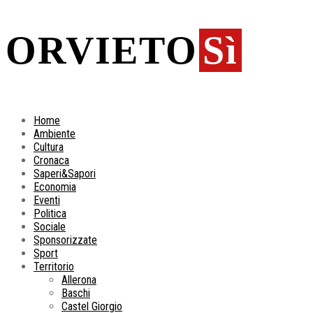
ORVIETO
Sì
Home
Ambiente
Cultura
Cronaca
Saperi&Sapori
Economia
Eventi
Politica
Sociale
Sponsorizzate
Sport
Territorio
Allerona
Baschi
Castel Giorgio