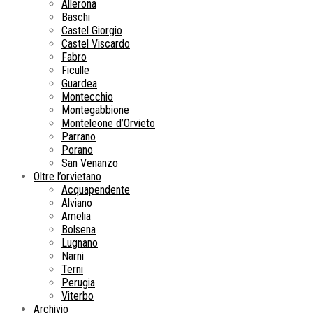
Allerona
Baschi
Castel Giorgio
Castel Viscardo
Fabro
Ficulle
Guardea
Montecchio
Montegabbione
Monteleone d’Orvieto
Parrano
Porano
San Venanzo
Oltre l’orvietano
Acquapendente
Alviano
Amelia
Bolsena
Lugnano
Narni
Terni
Perugia
Viterbo
Archivio