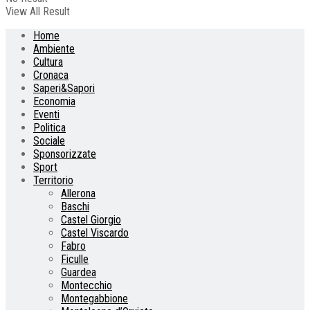
View All Result
Home
Ambiente
Cultura
Cronaca
Saperi&Sapori
Economia
Eventi
Politica
Sociale
Sponsorizzate
Sport
Territorio
Allerona
Baschi
Castel Giorgio
Castel Viscardo
Fabro
Ficulle
Guardea
Montecchio
Montegabbione