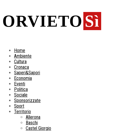
ORVIETO
Sì
Home
Ambiente
Cultura
Cronaca
Saperi&Sapori
Economia
Eventi
Politica
Sociale
Sponsorizzate
Sport
Territorio
Allerona
Baschi
Castel Giorgio