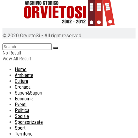
© 2020 OrvietoSi - All right reserved
No Result
View All Result
Home
Ambiente
Cultura
Cronaca
Saperi&Sapori
Economia
Eventi
Politica
Sociale
Sponsorizzate
Sport
Territorio