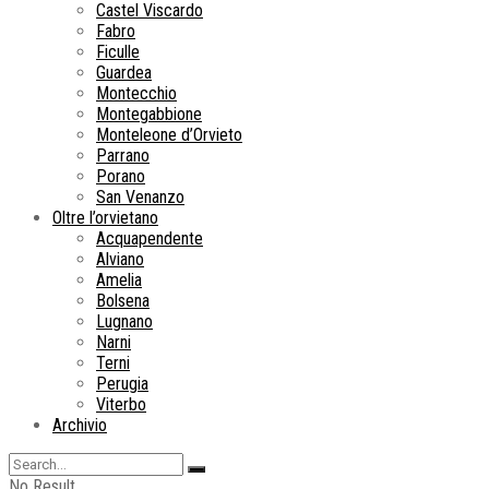
Castel Viscardo
Fabro
Ficulle
Guardea
Montecchio
Montegabbione
Monteleone d’Orvieto
Parrano
Porano
San Venanzo
Oltre l’orvietano
Acquapendente
Alviano
Amelia
Bolsena
Lugnano
Narni
Terni
Perugia
Viterbo
Archivio
No Result