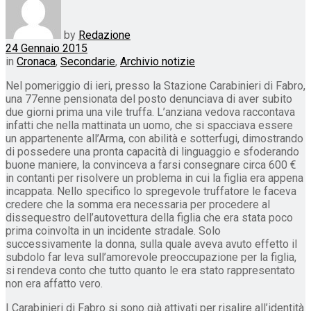
by
Redazione
24 Gennaio 2015
in
Cronaca
,
Secondarie
,
Archivio notizie
Nel pomeriggio di ieri, presso la Stazione Carabinieri di Fabro,
una 77enne pensionata del posto denunciava di aver subito
due giorni prima una vile truffa. L’anziana vedova raccontava
infatti che nella mattinata un uomo, che si spacciava essere
un appartenente all’Arma, con abilità e sotterfugi, dimostrando
di possedere una pronta capacità di linguaggio e sfoderando
buone maniere, la convinceva a farsi consegnare circa 600 €
in contanti per risolvere un problema in cui la figlia era appena
incappata. Nello specifico lo spregevole truffatore le faceva
credere che la somma era necessaria per procedere al
dissequestro dell’autovettura della figlia che era stata poco
prima coinvolta in un incidente stradale. Solo
successivamente la donna, sulla quale aveva avuto effetto il
subdolo far leva sull’amorevole preoccupazione per la figlia,
si rendeva conto che tutto quanto le era stato rappresentato
non era affatto vero.
I Carabinieri di Fabro si sono già attivati per risalire all’identità