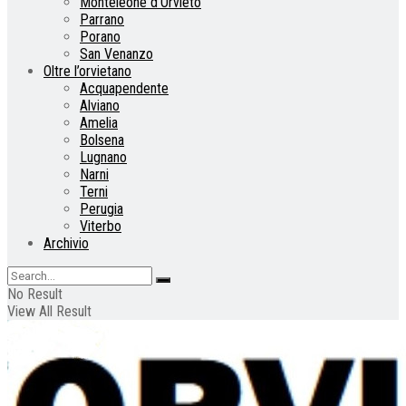
Monteleone d’Orvieto
Parrano
Porano
San Venanzo
Oltre l’orvietano
Acquapendente
Alviano
Amelia
Bolsena
Lugnano
Narni
Terni
Perugia
Viterbo
Archivio
No Result
View All Result