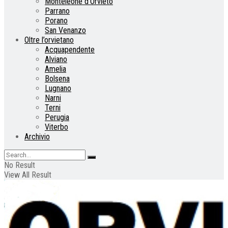
Monteleone d’Orvieto
Parrano
Porano
San Venanzo
Oltre l’orvietano
Acquapendente
Alviano
Amelia
Bolsena
Lugnano
Narni
Terni
Perugia
Viterbo
Archivio
No Result
View All Result