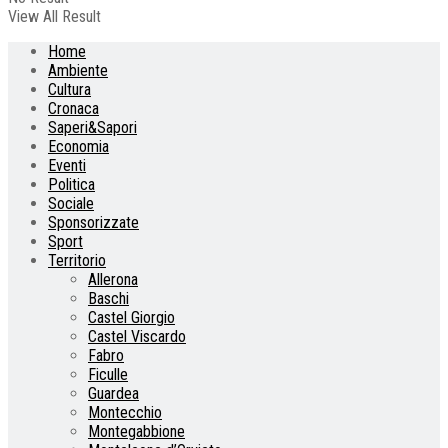
View All Result
Home
Ambiente
Cultura
Cronaca
Saperi&Sapori
Economia
Eventi
Politica
Sociale
Sponsorizzate
Sport
Territorio
Allerona
Baschi
Castel Giorgio
Castel Viscardo
Fabro
Ficulle
Guardea
Montecchio
Montegabbione