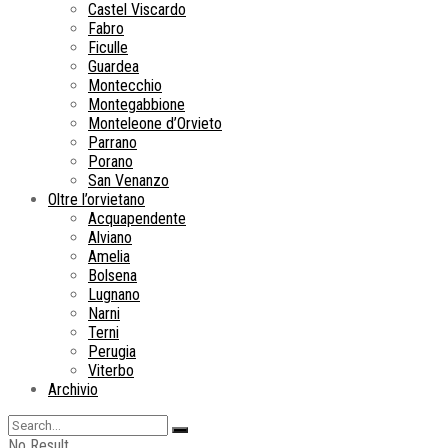
Castel Viscardo
Fabro
Ficulle
Guardea
Montecchio
Montegabbione
Monteleone d’Orvieto
Parrano
Porano
San Venanzo
Oltre l’orvietano
Acquapendente
Alviano
Amelia
Bolsena
Lugnano
Narni
Terni
Perugia
Viterbo
Archivio
No Result