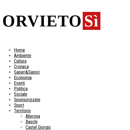
ORVIETO
Sì
Home
Ambiente
Cultura
Cronaca
Saperi&Sapori
Economia
Eventi
Politica
Sociale
Sponsorizzate
Sport
Territorio
Allerona
Baschi
Castel Giorgio