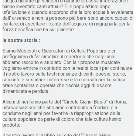
l’acqua durante gli scioperi o durante la cassa integrazione?
hanno inventato canti attuali? E le popolazioni dopo
un’alluvione o quando scoprono che la loro acqua è avvelenata
dall’ arsenico e non la possono più bere sono ancora capaci di
cantare, di ascoltare il canto dell’acqua e di ringraziarla per la
forza benefica che ha sul pianeta?
la nostra storia :
Siamo Musicisti e Ricercatori di Cultura Popolare e ci
prefiggiamo di far circolare il repertorio che negli anni
abbiamo raccolto e studiato. Con la riproposta musicale
vogliamo entrare in contatto con le realtà locali per continuare
il nostro lavoro sulle testimonianze di canti, poesie, storie,
racconti e suscitare l’interesse e la curiosità per la cultura
orale contadina e operaia che rischia oggi di essere
dimenticata e perduta.
Alcuni di noi fanno parte del “Circolo Gianni Bosio” di Roma,
un’associazione che abbiamo contribuito a fondare e a
condurre negli anni per favorire la riappropriazione della
cultura popolare da parte di coloro che tale cultura hanno
prodotto.
Il nostro lavoro è visibile sul sito del “Circolo Gianni