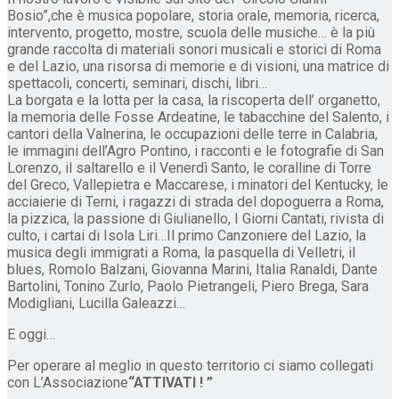
Bosio”,che è musica popolare, storia orale, memoria, ricerca,
intervento, progetto, mostre, scuola delle musiche… è la più
grande raccolta di materiali sonori musicali e storici di Roma
e del Lazio, una risorsa di memorie e di visioni, una matrice di
spettacoli, concerti, seminari, dischi, libri…
La borgata e la lotta per la casa, la riscoperta dell’ organetto,
la memoria delle Fosse Ardeatine, le tabacchine del Salento, i
cantori della Valnerina, le occupazioni delle terre in Calabria,
le immagini dell’Agro Pontino, i racconti e le fotografie di San
Lorenzo, il saltarello e il Venerdì Santo, le coralline di Torre
del Greco, Vallepietra e Maccarese, i minatori del Kentucky, le
acciaierie di Terni, i ragazzi di strada del dopoguerra a Roma,
la pizzica, la passione di Giulianello, I Giorni Cantati, rivista di
culto, i cartai di Isola Liri…Il primo Canzoniere del Lazio, la
musica degli immigrati a Roma, la pasquella di Velletri, il
blues, Romolo Balzani, Giovanna Marini, Italia Ranaldi, Dante
Bartolini, Tonino Zurlo, Paolo Pietrangeli, Piero Brega, Sara
Modigliani, Lucilla Galeazzi…
E oggi…
Per operare al meglio in questo territorio ci siamo collegati
con L’Associazione
“ATTIVATI ! ”