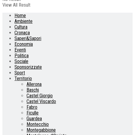
View All Result
Home
Ambiente
Cultura
Cronaca
Saperi&Sapori
Economia
Eventi
Politica
Sociale
Sponsorizzate
Sport
Territorio
Allerona
Baschi
Castel Giorgio
Castel Viscardo
Fabro
Ficulle
Guardea
Montecchio
Montegabbione