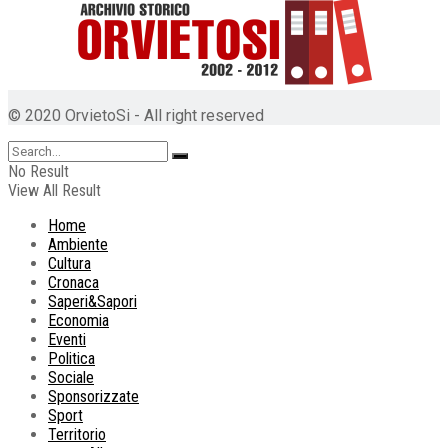
© 2020 OrvietoSi - All right reserved
No Result
View All Result
Home
Ambiente
Cultura
Cronaca
Saperi&Sapori
Economia
Eventi
Politica
Sociale
Sponsorizzate
Sport
Territorio