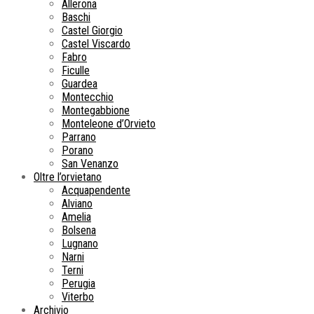
Allerona
Baschi
Castel Giorgio
Castel Viscardo
Fabro
Ficulle
Guardea
Montecchio
Montegabbione
Monteleone d’Orvieto
Parrano
Porano
San Venanzo
Oltre l’orvietano
Acquapendente
Alviano
Amelia
Bolsena
Lugnano
Narni
Terni
Perugia
Viterbo
Archivio