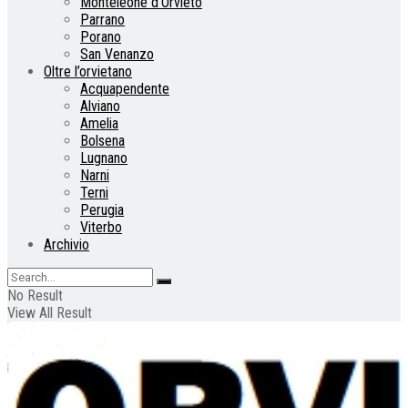
Monteleone d’Orvieto
Parrano
Porano
San Venanzo
Oltre l’orvietano
Acquapendente
Alviano
Amelia
Bolsena
Lugnano
Narni
Terni
Perugia
Viterbo
Archivio
No Result
View All Result