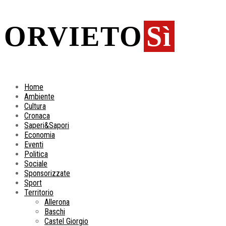
ORVIETO
Sì
Home
Ambiente
Cultura
Cronaca
Saperi&Sapori
Economia
Eventi
Politica
Sociale
Sponsorizzate
Sport
Territorio
Allerona
Baschi
Castel Giorgio