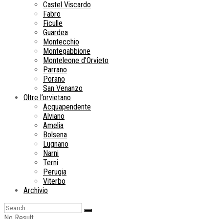
Castel Viscardo
Fabro
Ficulle
Guardea
Montecchio
Montegabbione
Monteleone d’Orvieto
Parrano
Porano
San Venanzo
Oltre l’orvietano
Acquapendente
Alviano
Amelia
Bolsena
Lugnano
Narni
Terni
Perugia
Viterbo
Archivio
No Result