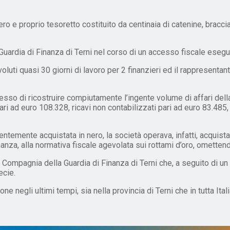
 e proprio tesoretto costituito da centinaia di catenine, braccialett
 Guardia di Finanza di Terni nel corso di un accesso fiscale eseg
 voluti quasi 30 giorni di lavoro per 2 finanzieri ed il rappresenta
rmesso di ricostruire compiutamente l’ingente volume di affari dell
 pari ad euro 108.328, ricavi non contabilizzati pari ad euro 83.48
dentemente acquistata in nero, la società operava, infatti, acquist
anza, alla normativa fiscale agevolata sui rottami d’oro, omettendo
Compagnia della Guardia di Finanza di Terni che, a seguito di un
ecie.
e negli ultimi tempi, sia nella provincia di Terni che in tutta Ita