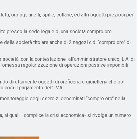
i, orologi, anelli, spille, collane, ed altri oggetti preziosi per
uito presso la sede legale di una società compro oro.
nte della società titolare anche di 2 negozi c.d. “compro oro” di
a società, con la contestazione all’amministratore unico, L.A. di
5, l’omessa regolarizzazione di operazioni passive imponibili
ando direttamente oggetti di oreficeria e gioielleria che poi
 così il pagamento dell’I.V.A..
 monitoraggio degli esercizi denominati “compro oro” nella
lia, ai quali –complice la crisi economica- si rivolge un numero