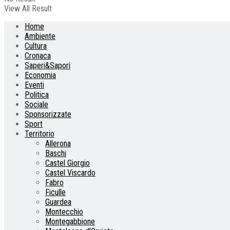
View All Result
Home
Ambiente
Cultura
Cronaca
Saperi&Sapori
Economia
Eventi
Politica
Sociale
Sponsorizzate
Sport
Territorio
Allerona
Baschi
Castel Giorgio
Castel Viscardo
Fabro
Ficulle
Guardea
Montecchio
Montegabbione