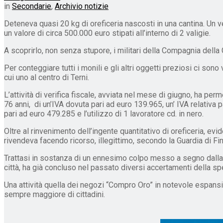
in
Secondarie
,
Archivio notizie
Deteneva quasi 20 kg di oreficeria nascosti in una cantina. Un vero
un valore di circa 500.000 euro stipati all’interno di 2 valigie.
A scoprirlo, non senza stupore, i militari della Compagnia della
Per conteggiare tutti i monili e gli altri oggetti preziosi ci sono
cui uno al centro di Terni.
L’attività di verifica fiscale, avviata nel mese di giugno, ha pe
76 anni, di un’IVA dovuta pari ad euro 139.965, un’ IVA relativa
pari ad euro 479.285 e l’utilizzo di 1 lavoratore cd. in nero.
Oltre al rinvenimento dell’ingente quantitativo di oreficeria, evi
rivendeva facendo ricorso, illegittimo, secondo la Guardia di Fin
Trattasi in sostanza di un ennesimo colpo messo a segno dalla 
città, ha già concluso nel passato diversi accertamenti della sp
Una attività quella dei negozi “Compro Oro” in notevole espansion
sempre maggiore di cittadini.