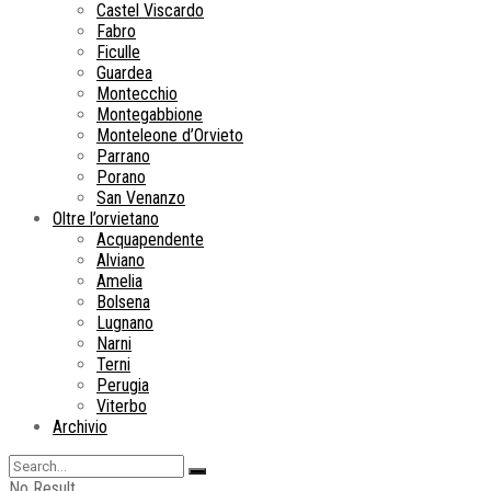
Castel Viscardo
Fabro
Ficulle
Guardea
Montecchio
Montegabbione
Monteleone d’Orvieto
Parrano
Porano
San Venanzo
Oltre l’orvietano
Acquapendente
Alviano
Amelia
Bolsena
Lugnano
Narni
Terni
Perugia
Viterbo
Archivio
No Result