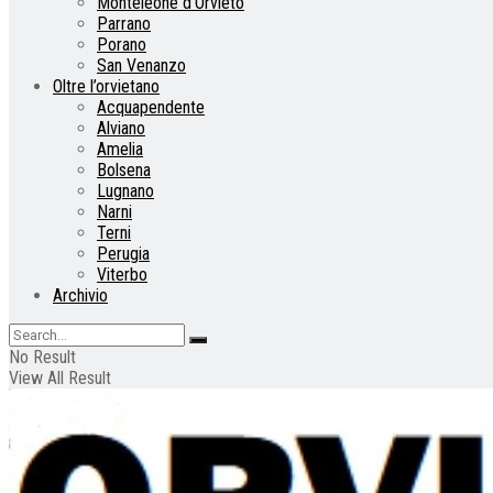
Monteleone d’Orvieto
Parrano
Porano
San Venanzo
Oltre l’orvietano
Acquapendente
Alviano
Amelia
Bolsena
Lugnano
Narni
Terni
Perugia
Viterbo
Archivio
No Result
View All Result