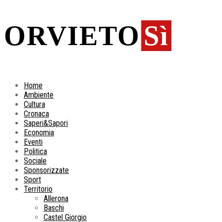
ORVIETO
Sì
Home
Ambiente
Cultura
Cronaca
Saperi&Sapori
Economia
Eventi
Politica
Sociale
Sponsorizzate
Sport
Territorio
Allerona
Baschi
Castel Giorgio