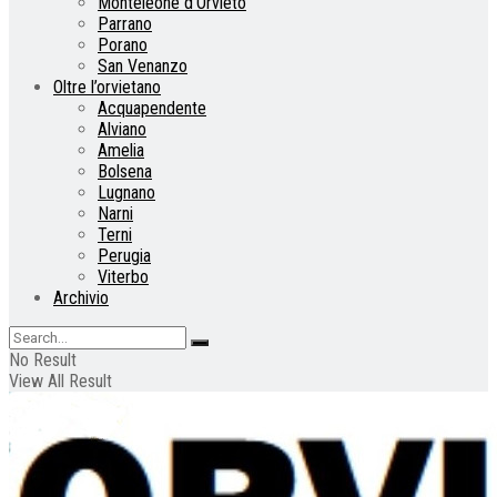
Monteleone d’Orvieto
Parrano
Porano
San Venanzo
Oltre l’orvietano
Acquapendente
Alviano
Amelia
Bolsena
Lugnano
Narni
Terni
Perugia
Viterbo
Archivio
No Result
View All Result