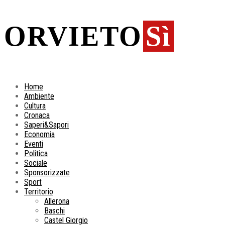
ORVIETO
Sì
Home
Ambiente
Cultura
Cronaca
Saperi&Sapori
Economia
Eventi
Politica
Sociale
Sponsorizzate
Sport
Territorio
Allerona
Baschi
Castel Giorgio