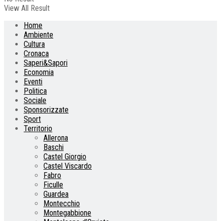
View All Result
Home
Ambiente
Cultura
Cronaca
Saperi&Sapori
Economia
Eventi
Politica
Sociale
Sponsorizzate
Sport
Territorio
Allerona
Baschi
Castel Giorgio
Castel Viscardo
Fabro
Ficulle
Guardea
Montecchio
Montegabbione