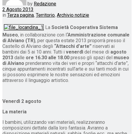
by
Redazione
2 Agosto 2013
in
Terza pagina
,
Territorio
,
Archivio notizie
La
Società Cooperativa Sistema
Museo
, in collaborazione con l
‘Amministrazione comunale
di Alviano (TR)
, per questa estate 2013 proporrà presso il
Castello di Alviano degli
“Attacchi d’arte”
riservati ai
bambini dai 5 ai 10 anni. Tutti i
venerdì
del mese di
agosto
2013
dalle
ore 16.30 alle 18.00
presso gli spazi del
museo
di Alviano
prenderanno vita dei veri e propri “attacchi d’arte”,
cinque appuntamenti incentrati sull’arte e sui tanti modi in cui
si possono esprimere le nostre sensazioni ed emozioni
attraverso il linguaggio artistico.
Venerdì 2 agosto
La materia
I bambini, utilizzando vari materiali, realizzeranno
composizioni dettate dalla loro fantasia. Avranno a
disposizione materiali naturali, sabbia, foglie ecc., ma anche