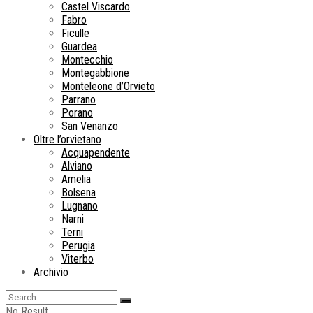
Castel Viscardo
Fabro
Ficulle
Guardea
Montecchio
Montegabbione
Monteleone d’Orvieto
Parrano
Porano
San Venanzo
Oltre l’orvietano
Acquapendente
Alviano
Amelia
Bolsena
Lugnano
Narni
Terni
Perugia
Viterbo
Archivio
No Result