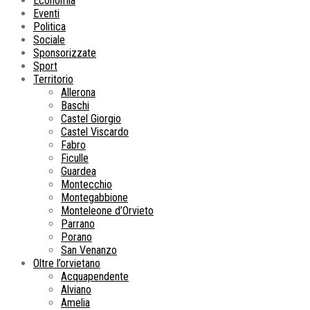
Economia
Eventi
Politica
Sociale
Sponsorizzate
Sport
Territorio
Allerona
Baschi
Castel Giorgio
Castel Viscardo
Fabro
Ficulle
Guardea
Montecchio
Montegabbione
Monteleone d’Orvieto
Parrano
Porano
San Venanzo
Oltre l’orvietano
Acquapendente
Alviano
Amelia