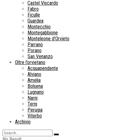
Castel Viscardo
Fabro
Ficulle
Guardea
Montecchio
Montegabbione
Monteleone d’Orvieto
Parrano
Porano
San Venanzo
Oltre l’orvietano
Acquapendente
Alviano
Amelia
Bolsena
Lugnano
Narni
Terni
Perugia
Viterbo
Archivio
No Result