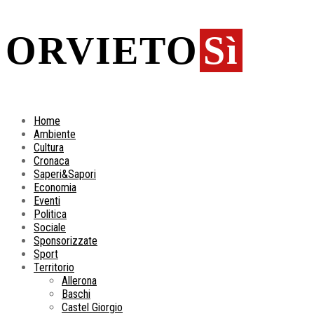
ORVIETO
Sì
Home
Ambiente
Cultura
Cronaca
Saperi&Sapori
Economia
Eventi
Politica
Sociale
Sponsorizzate
Sport
Territorio
Allerona
Baschi
Castel Giorgio