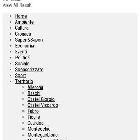
View All Result
Home
Ambiente
Cultura
Cronaca
Saperi&Sapori
Economia
Eventi
Politica
Sociale
Sponsorizzate
Sport
Territorio
Allerona
Baschi
Castel Giorgio
Castel Viscardo
Fabro
Ficulle
Guardea
Montecchio
Montegabbione