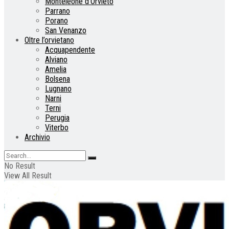
Monteleone d’Orvieto
Parrano
Porano
San Venanzo
Oltre l’orvietano
Acquapendente
Alviano
Amelia
Bolsena
Lugnano
Narni
Terni
Perugia
Viterbo
Archivio
No Result
View All Result