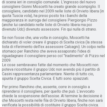
di scena ieri in consiglio comunale. L’ingresso del nuovo
consigliere Gionni Moscetti ha creato grande scompiglio. Il
consigliere, candidato nel 2009 nelle liste di Orvieto libera (in
quota Tuscia vola), ha preso posto tra i banchi della
maggioranza in surroga del consigliere Piergiorgio Pizzo
(anche lui candidato nelle liste di Orvieto libera ma poi
divenuto Udc) divenuto assessore. Fin qui nulla di strano.
Se non fosse che, una volta in consiglio, Moscetti ha
dichiarato di voler creare il gruppo di Scelta civica (la stessa
lista di riferimento dell’ex assessore Calcagni). Un colpo nello
stomaco per Ranchino che aveva assaporato l’idea di
riguadagnare il consigliere perso col “tradimento” di Pizzo nel
2009.
Le cose sembravano fatte dal momento che Moscetti non
poteva ricostituire il gruppo Udc non avendo più il partito di
Casini rappresentanza parlamentare. Niente di tutto cio,
spunta il gruppo Scelta Civica. E tutti sono spiazzati.
Per primo Ranchino che, assente, corre in consiglio a
riprendersi il consigliere, per quello che può. L’avvocato
chiede la sospensione dell’assise. Al termine la decisione è
che Moscetti resta nelle fila di Orvieto libera, finche non sarà
verificata la possibilità di costituire il gruppo Scelta civica.