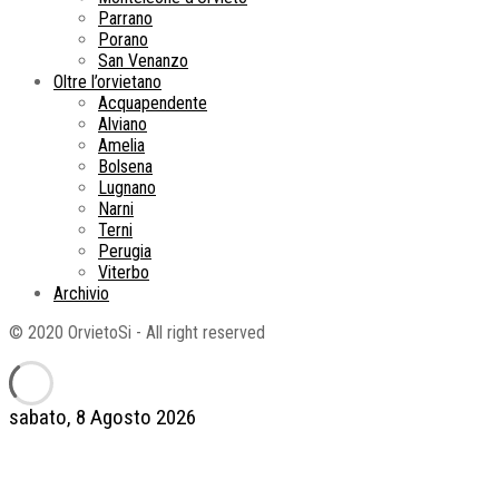
Parrano
Porano
San Venanzo
Oltre l’orvietano
Acquapendente
Alviano
Amelia
Bolsena
Lugnano
Narni
Terni
Perugia
Viterbo
Archivio
© 2020 OrvietoSi - All right reserved
sabato, 8 Agosto 2026