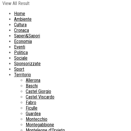
View All Result
Home
Ambiente
Cultura
Cronaca
Saperi&Sapori
Economia
Eventi
Politica
Sociale
Sponsorizzate
Sport
Territorio
Allerona
Baschi
Castel Giorgio
Castel Viscardo
Fabro
Ficulle
Guardea
Montecchio
Montegabbione
Monteleone d’Orvieto