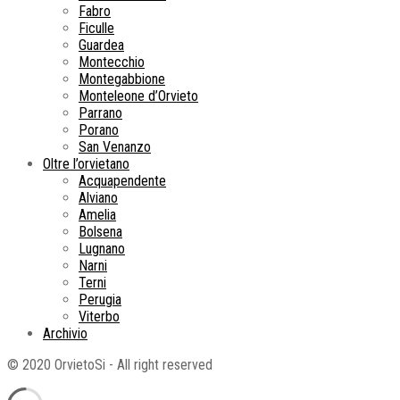
Fabro
Ficulle
Guardea
Montecchio
Montegabbione
Monteleone d’Orvieto
Parrano
Porano
San Venanzo
Oltre l’orvietano
Acquapendente
Alviano
Amelia
Bolsena
Lugnano
Narni
Terni
Perugia
Viterbo
Archivio
© 2020 OrvietoSi - All right reserved