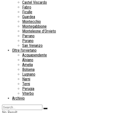
Castel Viscardo
Fabro
Ficulle
Guardea
Montecchio
Montegabbione
Monteleone d’Orvieto
Parrano
Porano
San Venanzo
Oltre l’orvietano
Acquapendente
Alviano
Amelia
Bolsena
Lugnano
Narni
Terni
Perugia
Viterbo
Archivio
No Result