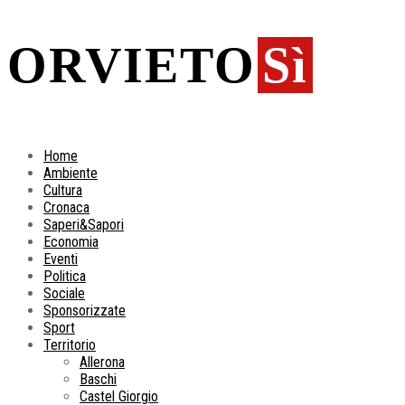
ORVIETO
Sì
Home
Ambiente
Cultura
Cronaca
Saperi&Sapori
Economia
Eventi
Politica
Sociale
Sponsorizzate
Sport
Territorio
Allerona
Baschi
Castel Giorgio