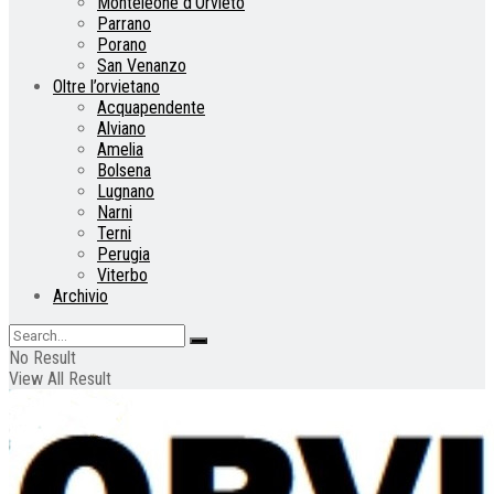
Monteleone d’Orvieto
Parrano
Porano
San Venanzo
Oltre l’orvietano
Acquapendente
Alviano
Amelia
Bolsena
Lugnano
Narni
Terni
Perugia
Viterbo
Archivio
No Result
View All Result