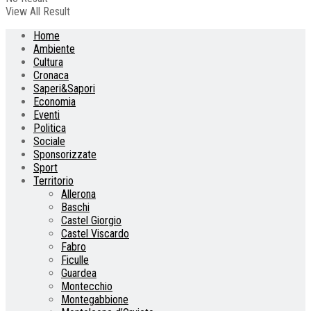
View All Result
Home
Ambiente
Cultura
Cronaca
Saperi&Sapori
Economia
Eventi
Politica
Sociale
Sponsorizzate
Sport
Territorio
Allerona
Baschi
Castel Giorgio
Castel Viscardo
Fabro
Ficulle
Guardea
Montecchio
Montegabbione