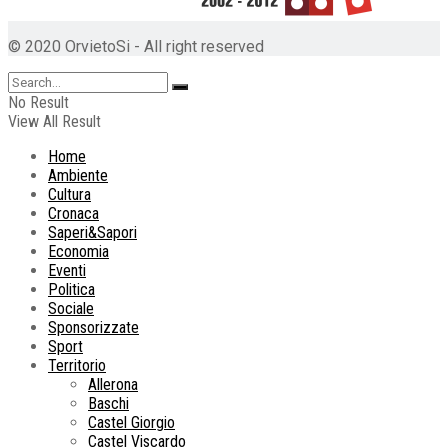
© 2020 OrvietoSi - All right reserved
No Result
View All Result
Home
Ambiente
Cultura
Cronaca
Saperi&Sapori
Economia
Eventi
Politica
Sociale
Sponsorizzate
Sport
Territorio
Allerona
Baschi
Castel Giorgio
Castel Viscardo