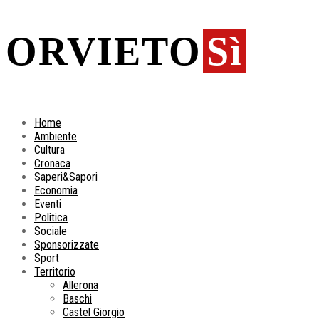
ORVIETO
Sì
Home
Ambiente
Cultura
Cronaca
Saperi&Sapori
Economia
Eventi
Politica
Sociale
Sponsorizzate
Sport
Territorio
Allerona
Baschi
Castel Giorgio