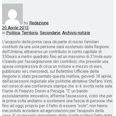
by
Redazione
20 Aprile 2013
in
Politica
,
Territorio
,
Secondarie
,
Archivio notizie
L’acquisto della prima casa da parte di nuclei familiari
costituiti da una sola persona sarà sostenuto dalla Regione
dell’Umbria, attraverso un contributo in conto capitale di
350euro a metro quadrato fino ad un massimo di 21mila euro.
Il bando per l’assegnazione dei contributi, che prevede una
spesa complessiva di circa un milione e mezzo di euro,
pubblicato ieri, mercoledì, sul Bollettino Ufficiale della
Regione è stato presentato questa mattina, giovedì 18 aprile,
dall’assessore regionale alle politiche abitative Stefano Vinti,
nel corso di una conferenza stampa che si è svolta nella sala
Fiume di Palazzo Donini a Perugia. “E’ un bando
assolutamente innovativo, afferma l’assessore, visto che per
la prima volta andiamo a sostenere una fascia di persone che
fino ad oggi, proprio per il fatto di essere “sole”, non hanno
mai potuto accedere ad agevolazioni per l’acquisto della
casa. E’ un tassello importante della scelta politica fatta dalla