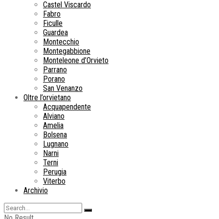
Castel Viscardo
Fabro
Ficulle
Guardea
Montecchio
Montegabbione
Monteleone d’Orvieto
Parrano
Porano
San Venanzo
Oltre l’orvietano
Acquapendente
Alviano
Amelia
Bolsena
Lugnano
Narni
Terni
Perugia
Viterbo
Archivio
No Result