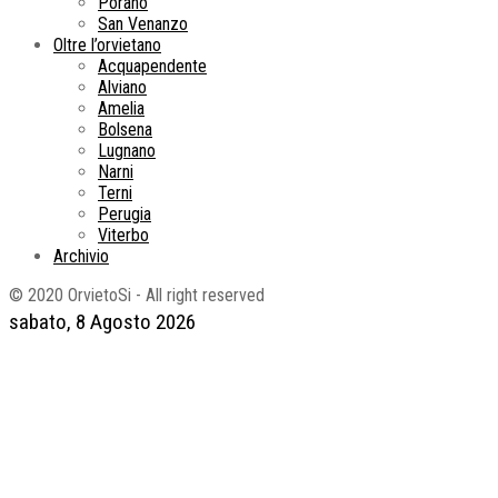
Porano
San Venanzo
Oltre l’orvietano
Acquapendente
Alviano
Amelia
Bolsena
Lugnano
Narni
Terni
Perugia
Viterbo
Archivio
© 2020 OrvietoSi - All right reserved
sabato, 8 Agosto 2026