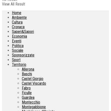
View All Result
Home
Ambiente
Cultura
Cronaca
Saperi&Sapori
Economia
Eventi
Politica
Sociale
Sponsorizzate
Sport
Territorio
Allerona
Baschi
Castel Giorgio
Castel Viscardo
Fabro
Ficulle
Guardea
Montecchio
Montegabbione