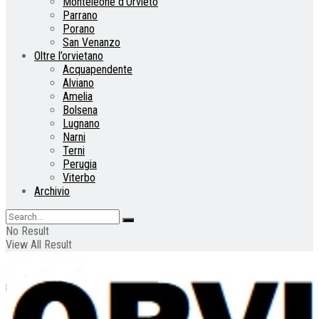
Monteleone d’Orvieto
Parrano
Porano
San Venanzo
Oltre l’orvietano
Acquapendente
Alviano
Amelia
Bolsena
Lugnano
Narni
Terni
Perugia
Viterbo
Archivio
No Result
View All Result