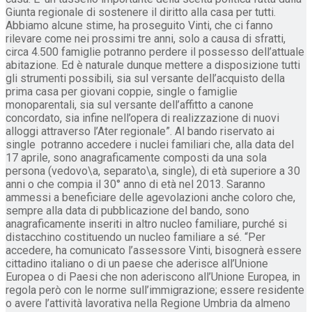
Giunta regionale di sostenere il diritto alla casa per tutti.
Abbiamo alcune stime, ha proseguito Vinti, che ci fanno
rilevare come nei prossimi tre anni, solo a causa di sfratti,
circa 4.500 famiglie potranno perdere il possesso dell’attuale
abitazione. Ed è naturale dunque mettere a disposizione tutti
gli strumenti possibili, sia sul versante dell’acquisto della
prima casa per giovani coppie, single o famiglie
monoparentali, sia sul versante dell’affitto a canone
concordato, sia infine nell’opera di realizzazione di nuovi
alloggi attraverso l’Ater regionale”. Al bando riservato ai
single potranno accedere i nuclei familiari che, alla data del
17 aprile, sono anagraficamente composti da una sola
persona (vedovo\a, separato\a, single), di età superiore a 30
anni o che compia il 30° anno di età nel 2013. Saranno
ammessi a beneficiare delle agevolazioni anche coloro che,
sempre alla data di pubblicazione del bando, sono
anagraficamente inseriti in altro nucleo familiare, purché si
distacchino costituendo un nucleo familiare a sé. “Per
accedere, ha comunicato l’assessore Vinti, bisognerà essere
cittadino italiano o di un paese che aderisce all’Unione
Europea o di Paesi che non aderiscono all’Unione Europea, in
regola però con le norme sull’immigrazione; essere residente
o avere l’attività lavorativa nella Regione Umbria da almeno