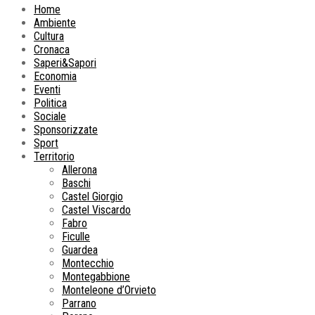
Home
Ambiente
Cultura
Cronaca
Saperi&Sapori
Economia
Eventi
Politica
Sociale
Sponsorizzate
Sport
Territorio
Allerona
Baschi
Castel Giorgio
Castel Viscardo
Fabro
Ficulle
Guardea
Montecchio
Montegabbione
Monteleone d’Orvieto
Parrano