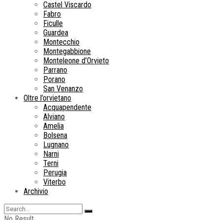
Castel Viscardo
Fabro
Ficulle
Guardea
Montecchio
Montegabbione
Monteleone d’Orvieto
Parrano
Porano
San Venanzo
Oltre l’orvietano
Acquapendente
Alviano
Amelia
Bolsena
Lugnano
Narni
Terni
Perugia
Viterbo
Archivio
No Result