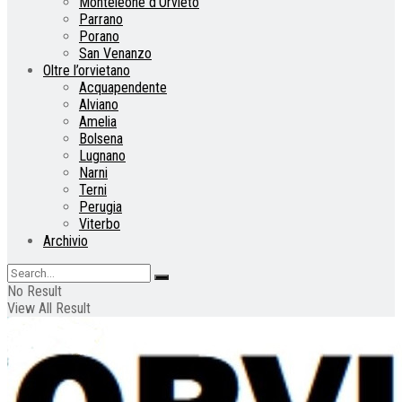
Monteleone d’Orvieto
Parrano
Porano
San Venanzo
Oltre l’orvietano
Acquapendente
Alviano
Amelia
Bolsena
Lugnano
Narni
Terni
Perugia
Viterbo
Archivio
No Result
View All Result