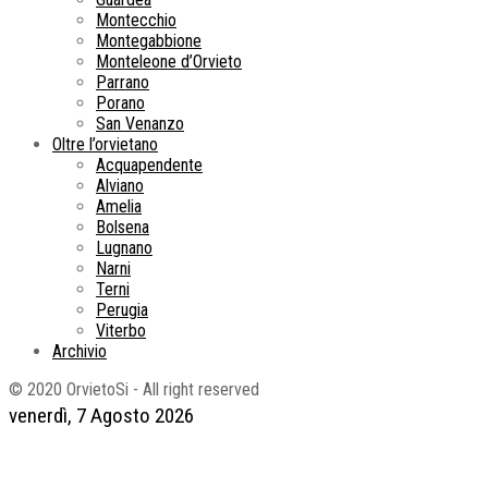
Montecchio
Montegabbione
Monteleone d’Orvieto
Parrano
Porano
San Venanzo
Oltre l’orvietano
Acquapendente
Alviano
Amelia
Bolsena
Lugnano
Narni
Terni
Perugia
Viterbo
Archivio
© 2020 OrvietoSi - All right reserved
venerdì, 7 Agosto 2026