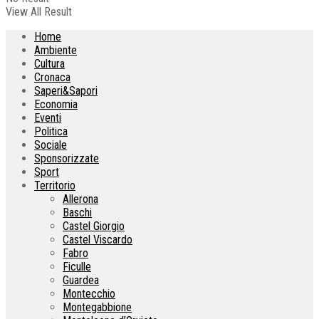
View All Result
Home
Ambiente
Cultura
Cronaca
Saperi&Sapori
Economia
Eventi
Politica
Sociale
Sponsorizzate
Sport
Territorio
Allerona
Baschi
Castel Giorgio
Castel Viscardo
Fabro
Ficulle
Guardea
Montecchio
Montegabbione