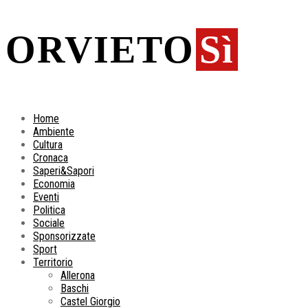
ORVIETO
Sì
Home
Ambiente
Cultura
Cronaca
Saperi&Sapori
Economia
Eventi
Politica
Sociale
Sponsorizzate
Sport
Territorio
Allerona
Baschi
Castel Giorgio