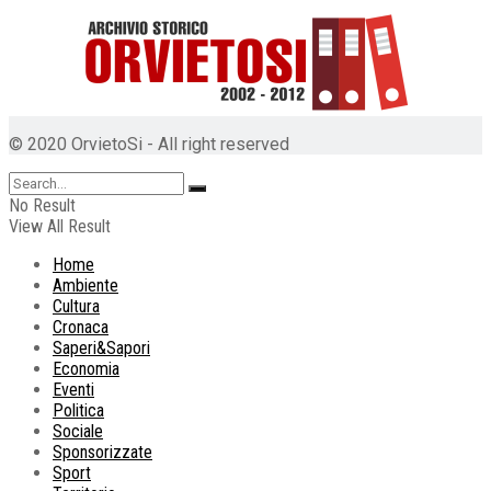
© 2020 OrvietoSi - All right reserved
No Result
View All Result
Home
Ambiente
Cultura
Cronaca
Saperi&Sapori
Economia
Eventi
Politica
Sociale
Sponsorizzate
Sport