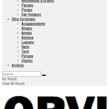
Monteleone d’Orvieto
Parrano
Porano
San Venanzo
Oltre l’orvietano
Acquapendente
Alviano
Amelia
Bolsena
Lugnano
Narni
Terni
Perugia
Viterbo
Archivio
No Result
View All Result