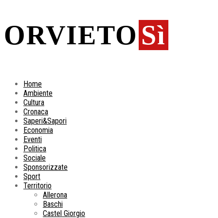
ORVIETO
Sì
Home
Ambiente
Cultura
Cronaca
Saperi&Sapori
Economia
Eventi
Politica
Sociale
Sponsorizzate
Sport
Territorio
Allerona
Baschi
Castel Giorgio