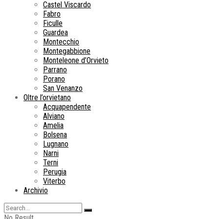
Castel Viscardo
Fabro
Ficulle
Guardea
Montecchio
Montegabbione
Monteleone d’Orvieto
Parrano
Porano
San Venanzo
Oltre l’orvietano
Acquapendente
Alviano
Amelia
Bolsena
Lugnano
Narni
Terni
Perugia
Viterbo
Archivio
No Result