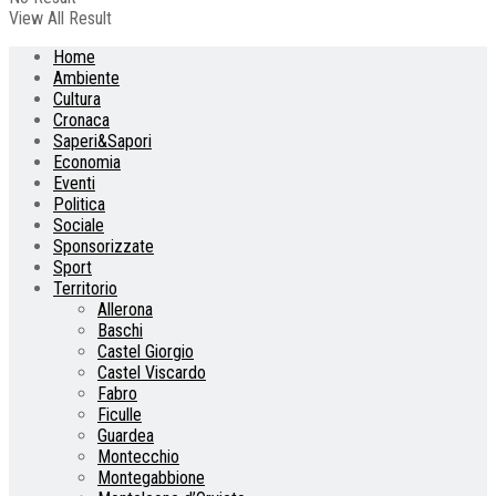
View All Result
Home
Ambiente
Cultura
Cronaca
Saperi&Sapori
Economia
Eventi
Politica
Sociale
Sponsorizzate
Sport
Territorio
Allerona
Baschi
Castel Giorgio
Castel Viscardo
Fabro
Ficulle
Guardea
Montecchio
Montegabbione