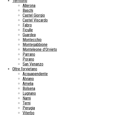
Territorio
Allerona
Baschi
Castel Giorgio
Castel Viscardo
Fabro
Ficulle
Guardea
Montecchio
Montegabbione
Monteleone d’Orvieto
Parrano
Porano
San Venanzo
Oltre l’orvietano
Acquapendente
Alviano
Amelia
Bolsena
Lugnano
Narni
Terni
Perugia
Viterbo