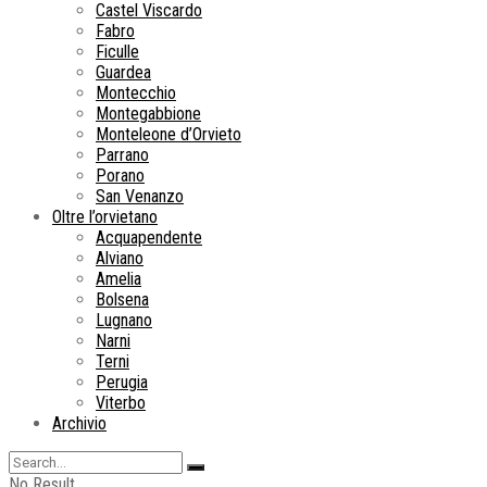
Castel Viscardo
Fabro
Ficulle
Guardea
Montecchio
Montegabbione
Monteleone d’Orvieto
Parrano
Porano
San Venanzo
Oltre l’orvietano
Acquapendente
Alviano
Amelia
Bolsena
Lugnano
Narni
Terni
Perugia
Viterbo
Archivio
No Result