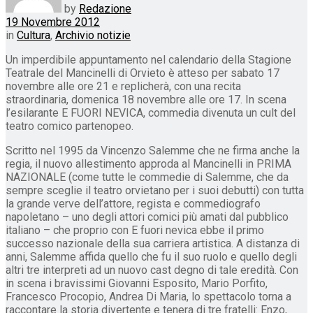
by
Redazione
19 Novembre 2012
in
Cultura
,
Archivio notizie
Un imperdibile appuntamento nel calendario della Stagione
Teatrale del Mancinelli di Orvieto è atteso per sabato 17
novembre alle ore 21 e replicherà, con una recita
straordinaria, domenica 18 novembre alle ore 17. In scena
l’esilarante E FUORI NEVICA, commedia divenuta un cult del
teatro comico partenopeo.
Scritto nel 1995 da Vincenzo Salemme che ne firma anche la
regia, il nuovo allestimento approda al Mancinelli in PRIMA
NAZIONALE (come tutte le commedie di Salemme, che da
sempre sceglie il teatro orvietano per i suoi debutti) con tutta
la grande verve dell’attore, regista e commediografo
napoletano – uno degli attori comici più amati dal pubblico
italiano – che proprio con E fuori nevica ebbe il primo
successo nazionale della sua carriera artistica. A distanza di
anni, Salemme affida quello che fu il suo ruolo e quello degli
altri tre interpreti ad un nuovo cast degno di tale eredità. Con
in scena i bravissimi Giovanni Esposito, Mario Porfito,
Francesco Procopio, Andrea Di Maria, lo spettacolo torna a
raccontare la storia divertente e tenera di tre fratelli: Enzo,