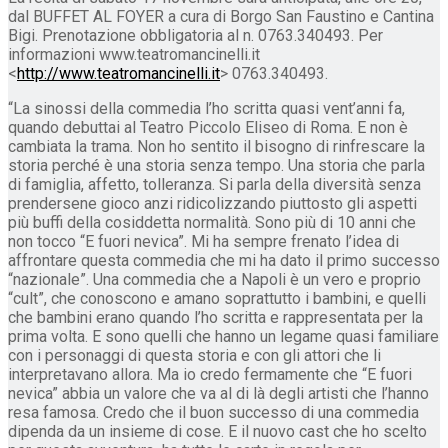
dal BUFFET AL FOYER a cura di Borgo San Faustino e Cantina
Bigi. Prenotazione obbligatoria al n. 0763.340493. Per
informazioni www.teatromancinelli.it
<
http://www.teatromancinelli.it
> 0763.340493.
“La sinossi della commedia l’ho scritta quasi vent’anni fa,
quando debuttai al Teatro Piccolo Eliseo di Roma. E non è
cambiata la trama. Non ho sentito il bisogno di rinfrescare la
storia perché è una storia senza tempo. Una storia che parla
di famiglia, affetto, tolleranza. Si parla della diversità senza
prendersene gioco anzi ridicolizzando piuttosto gli aspetti
più buffi della cosiddetta normalità. Sono più di 10 anni che
non tocco “E fuori nevica”. Mi ha sempre frenato l’idea di
affrontare questa commedia che mi ha dato il primo successo
“nazionale”. Una commedia che a Napoli è un vero e proprio
“cult”, che conoscono e amano soprattutto i bambini, e quelli
che bambini erano quando l’ho scritta e rappresentata per la
prima volta. E sono quelli che hanno un legame quasi familiare
con i personaggi di questa storia e con gli attori che li
interpretavano allora. Ma io credo fermamente che “E fuori
nevica” abbia un valore che va al di là degli artisti che l’hanno
resa famosa. Credo che il buon successo di una commedia
dipenda da un insieme di cose. E il nuovo cast che ho scelto