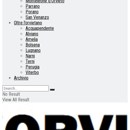
Monteleone d’Orvieto
Parrano
Porano
San Venanzo
Oltre l’orvietano
Acquapendente
Alviano
Amelia
Bolsena
Lugnano
Narni
Terni
Perugia
Viterbo
Archivio
No Result
View All Result