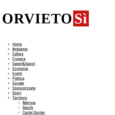
ORVIETO
Sì
Home
Ambiente
Cultura
Cronaca
Saperi&Sapori
Economia
Eventi
Politica
Sociale
Sponsorizzate
Sport
Territorio
Allerona
Baschi
Castel Giorgio