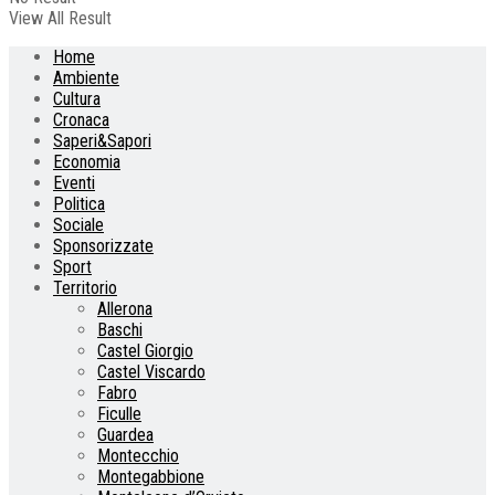
View All Result
Home
Ambiente
Cultura
Cronaca
Saperi&Sapori
Economia
Eventi
Politica
Sociale
Sponsorizzate
Sport
Territorio
Allerona
Baschi
Castel Giorgio
Castel Viscardo
Fabro
Ficulle
Guardea
Montecchio
Montegabbione