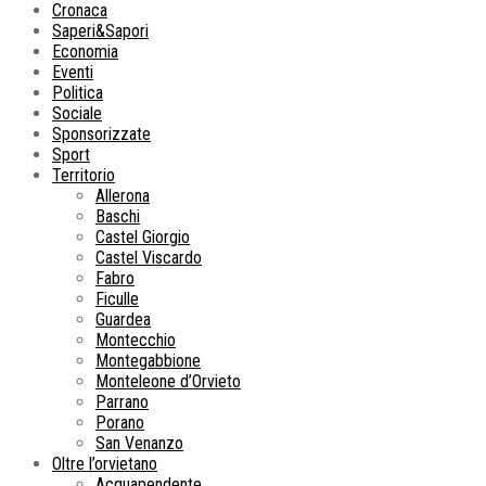
Cronaca
Saperi&Sapori
Economia
Eventi
Politica
Sociale
Sponsorizzate
Sport
Territorio
Allerona
Baschi
Castel Giorgio
Castel Viscardo
Fabro
Ficulle
Guardea
Montecchio
Montegabbione
Monteleone d’Orvieto
Parrano
Porano
San Venanzo
Oltre l’orvietano
Acquapendente