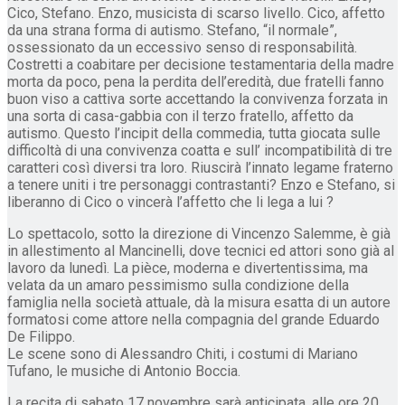
Cico, Stefano. Enzo, musicista di scarso livello. Cico, affetto
da una strana forma di autismo. Stefano, “il normale”,
ossessionato da un eccessivo senso di responsabilità.
Costretti a coabitare per decisione testamentaria della madre
morta da poco, pena la perdita dell’eredità, due fratelli fanno
buon viso a cattiva sorte accettando la convivenza forzata in
una sorta di casa-gabbia con il terzo fratello, affetto da
autismo. Questo l’incipit della commedia, tutta giocata sulle
difficoltà di una convivenza coatta e sull’ incompatibilità di tre
caratteri così diversi tra loro. Riuscirà l’innato legame fraterno
a tenere uniti i tre personaggi contrastanti? Enzo e Stefano, si
liberanno di Cico o vincerà l’affetto che li lega a lui ?
Lo spettacolo, sotto la direzione di Vincenzo Salemme, è già
in allestimento al Mancinelli, dove tecnici ed attori sono già al
lavoro da lunedì. La pièce, moderna e divertentissima, ma
velata da un amaro pessimismo sulla condizione della
famiglia nella società attuale, dà la misura esatta di un autore
formatosi come attore nella compagnia del grande Eduardo
De Filippo.
Le scene sono di Alessandro Chiti, i costumi di Mariano
Tufano, le musiche di Antonio Boccia.
La recita di sabato 17 novembre sarà anticipata, alle ore 20,