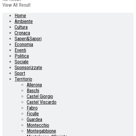
View All Result
Home
Ambiente
Cultura
Cronaca
Saperi&Sapori
Economia
Eventi
Politica
Sociale
Sponsorizzate
Sport
Territorio
Allerona
Baschi
Castel Giorgio
Castel Viscardo
Fabro
Ficulle
Guardea
Montecchio
Montegabbione