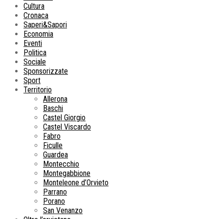
Cultura
Cronaca
Saperi&Sapori
Economia
Eventi
Politica
Sociale
Sponsorizzate
Sport
Territorio
Allerona
Baschi
Castel Giorgio
Castel Viscardo
Fabro
Ficulle
Guardea
Montecchio
Montegabbione
Monteleone d’Orvieto
Parrano
Porano
San Venanzo