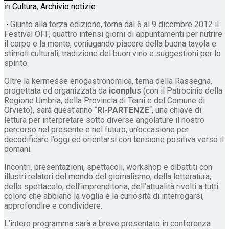
in
Cultura
,
Archivio notizie
Giunto alla terza edizione, torna dal 6 al 9 dicembre 2012 il
Festival OFF, quattro intensi giorni di appuntamenti per nutrire
il corpo e la mente, coniugando piacere della buona tavola e
stimoli culturali, tradizione del buon vino e suggestioni per lo
spirito.
Oltre la kermesse enogastronomica, tema della Rassegna,
progettata ed organizzata da
iconplus
(con il Patrocinio della
Regione Umbria, della Provincia di Terni e del Comune di
Orvieto), sarà quest’anno “
RI-PARTENZE
“, una chiave di
lettura per interpretare sotto diverse angolature il nostro
percorso nel presente e nel futuro; un’occasione per
decodificare l’oggi ed orientarsi con tensione positiva verso il
domani.
Incontri, presentazioni, spettacoli, workshop e dibattiti con
illustri relatori del mondo del giornalismo, della letteratura,
dello spettacolo, dell’imprenditoria, dell’attualità rivolti a tutti
coloro che abbiano la voglia e la curiosità di interrogarsi,
approfondire e condividere.
L’intero programma sarà a breve presentato in conferenza