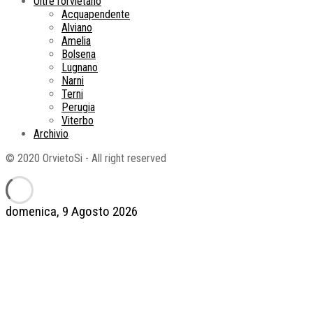
Oltre l’orvietano
Acquapendente
Alviano
Amelia
Bolsena
Lugnano
Narni
Terni
Perugia
Viterbo
Archivio
© 2020 OrvietoSi - All right reserved
domenica, 9 Agosto 2026