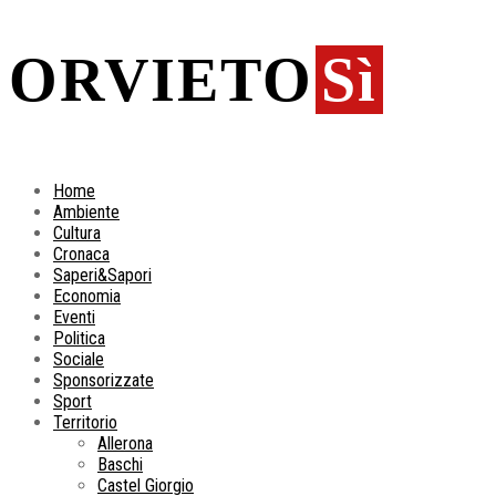
ORVIETO
Sì
Home
Ambiente
Cultura
Cronaca
Saperi&Sapori
Economia
Eventi
Politica
Sociale
Sponsorizzate
Sport
Territorio
Allerona
Baschi
Castel Giorgio