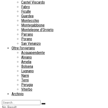
Castel Viscardo
Fabro
Ficulle
Guardea
Montecchio
Montegabbione
Monteleone d’Orvieto
Parrano
Porano
San Venanzo
Oltre l’orvietano
Acquapendente
Alviano
Amelia
Bolsena
Lugnano
Narni
Terni
Perugia
Viterbo
Archivio
No Result