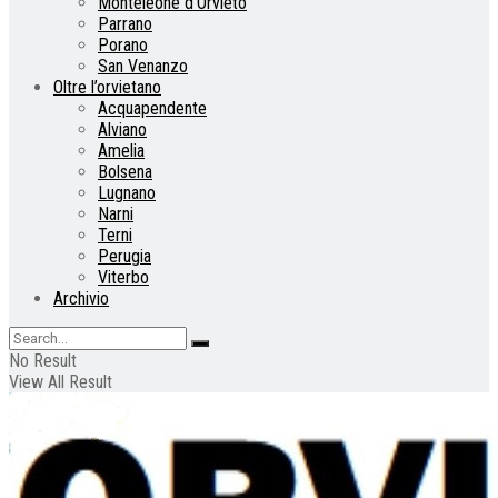
Monteleone d’Orvieto
Parrano
Porano
San Venanzo
Oltre l’orvietano
Acquapendente
Alviano
Amelia
Bolsena
Lugnano
Narni
Terni
Perugia
Viterbo
Archivio
No Result
View All Result