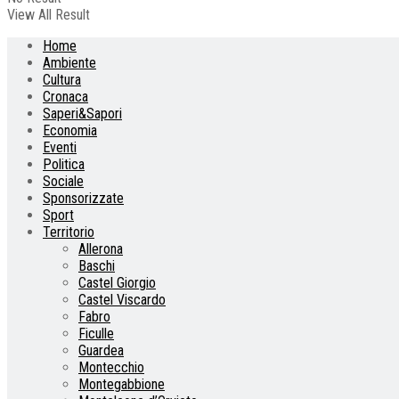
View All Result
Home
Ambiente
Cultura
Cronaca
Saperi&Sapori
Economia
Eventi
Politica
Sociale
Sponsorizzate
Sport
Territorio
Allerona
Baschi
Castel Giorgio
Castel Viscardo
Fabro
Ficulle
Guardea
Montecchio
Montegabbione