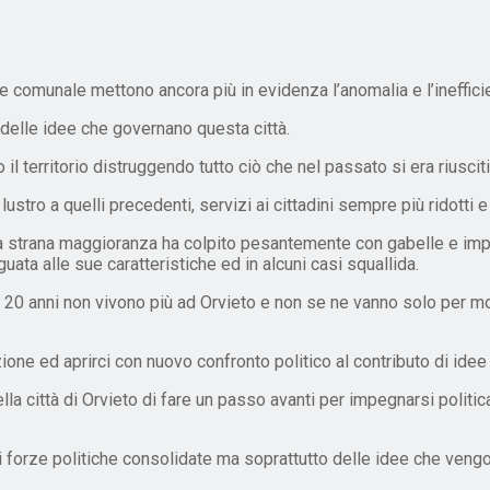
ne comunale mettono ancora più in evidenza l’anomalia e l’ineffic
delle idee che governano questa città.
l territorio distruggendo tutto ciò che nel passato si era riusciti
ro a quelli precedenti, servizi ai cittadini sempre più ridotti e
o, la strana maggioranza ha colpito pesantemente con gabelle e im
ata alle sue caratteristiche ed in alcuni casi squallida.
i 20 anni non vivono più ad Orvieto e non se ne vanno solo per mot
e ed aprirci con nuovo confronto politico al contributo di idee
lla città di Orvieto di fare un passo avanti per impegnarsi politi
i forze politiche consolidate ma soprattutto delle idee che vengon