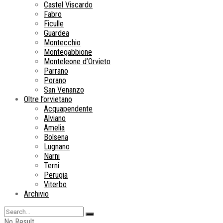
Castel Viscardo
Fabro
Ficulle
Guardea
Montecchio
Montegabbione
Monteleone d’Orvieto
Parrano
Porano
San Venanzo
Oltre l’orvietano
Acquapendente
Alviano
Amelia
Bolsena
Lugnano
Narni
Terni
Perugia
Viterbo
Archivio
No Result