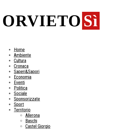
ORVIETO
Sì
Home
Ambiente
Cultura
Cronaca
Saperi&Sapori
Economia
Eventi
Politica
Sociale
Sponsorizzate
Sport
Territorio
Allerona
Baschi
Castel Giorgio