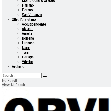
Monteleone d’Orvieto
Parrano
Porano
San Venanzo
Oltre l’orvietano
Acquapendente
Alviano
Amelia
Bolsena
Lugnano
Narni
Terni
Perugia
Viterbo
Archivio
No Result
View All Result