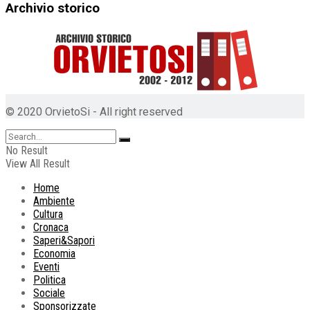
Archivio storico
© 2020 OrvietoSi - All right reserved
No Result
View All Result
Home
Ambiente
Cultura
Cronaca
Saperi&Sapori
Economia
Eventi
Politica
Sociale
Sponsorizzate