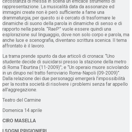
circostanza di messa in scena un efficace strumento di
rappresentazione. La musicalità data da assonanze ed
immagini create non è però sufficiente a farne una
drammaturgia; per questo si è cercato di trasformare le
dinamiche di suono della parola in dinamiche di senso e di
rapporto nella parola. “RaeP” vuole essere quindi una
esplorazione sul linguaggio, dove non solo corpo e parola, ma
anche luce e scenografia, diventano scrittura scenica. Il tema
affrontato è il lavoro.
La trama prende spunto da due articoli di cronaca: “Uno
studente decide di suicidarsi presso la stazione della metro
di Roma Tiburtina (11-2009)”; e “Un operaio muore scivolando
in un dirupo nel tratto ferroviario Roma-Napoli (09-2009)”.
Dalla relazione dei due personaggi emergerà l’impossibilità
per la nostra società di risolvere i problemi senza far appello
all’aggregazione.
Teatro del Carmine
Domenica 14 aprile
CIRO MASELLA
I SOGNI PRIGIONIERI