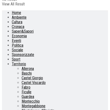
View All Result
Home
Ambiente
Cultura
Cronaca
Saperi&Sapori
Economia
Eventi
Politica
Sociale
Sponsorizzate
Sport
Territorio
Allerona
Baschi
Castel Giorgio
Castel Viscardo
Fabro
Ficulle
Guardea
Montecchio
Montegabbione