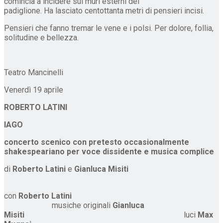
comincia a incidere sui muri esterni del
padiglione. Ha lasciato centottanta metri di pensieri incisi.
Pensieri che fanno tremar le vene e i polsi. Per dolore, follia,
solitudine e bellezza.
Teatro Mancinelli
Venerdì 19 aprile
ROBERTO LATINI
IAGO
concerto
scenico con
pretesto occasionalmente
shakespeariano per voce dissidente
e musica complice
di
Roberto Latini
e
Gianluca Misiti
con
Roberto Latini
musiche originali
Gianluca
Misiti
luci
Max