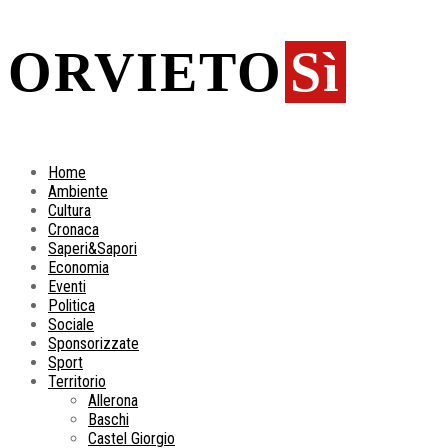
ORVIETO
Sì
Home
Ambiente
Cultura
Cronaca
Saperi&Sapori
Economia
Eventi
Politica
Sociale
Sponsorizzate
Sport
Territorio
Allerona
Baschi
Castel Giorgio