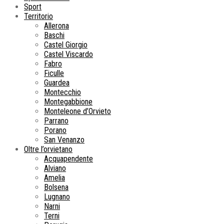
Sport
Territorio
Allerona
Baschi
Castel Giorgio
Castel Viscardo
Fabro
Ficulle
Guardea
Montecchio
Montegabbione
Monteleone d’Orvieto
Parrano
Porano
San Venanzo
Oltre l’orvietano
Acquapendente
Alviano
Amelia
Bolsena
Lugnano
Narni
Terni