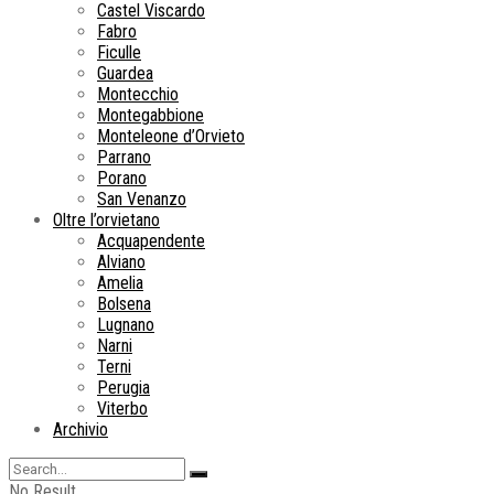
Castel Viscardo
Fabro
Ficulle
Guardea
Montecchio
Montegabbione
Monteleone d’Orvieto
Parrano
Porano
San Venanzo
Oltre l’orvietano
Acquapendente
Alviano
Amelia
Bolsena
Lugnano
Narni
Terni
Perugia
Viterbo
Archivio
No Result