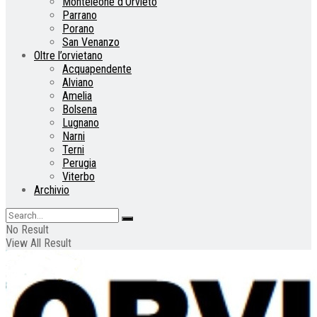
Monteleone d’Orvieto
Parrano
Porano
San Venanzo
Oltre l’orvietano
Acquapendente
Alviano
Amelia
Bolsena
Lugnano
Narni
Terni
Perugia
Viterbo
Archivio
No Result
View All Result