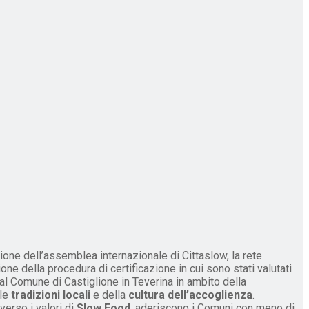
one dell’assemblea internazionale di Cittaslow, la rete
ne della procedura di certificazione in cui sono stati valutati
dal Comune di Castiglione in Teverina in ambito della
lle
tradizioni locali
e della
cultura dell’accoglienza
.
verso i valori di
Slow Food
, aderiscono i Comuni con meno di