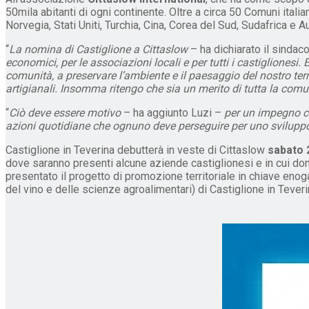
50mila abitanti di ogni continente. Oltre a circa 50 Comuni itali
Norvegia, Stati Uniti, Turchia, Cina, Corea del Sud, Sudafrica e Au
“
La nomina di Castiglione a Cittaslow
– ha dichiarato il sindac
economici, per le associazioni locali e per tutti i castiglionesi.
comunità, a preservare l’ambiente e il paesaggio del nostro terri
artigianali. Insomma ritengo che sia un merito di tutta la comu
“
Ciò deve essere motivo
– ha aggiunto Luzi –
per un impegno co
azioni quotidiane che ognuno deve perseguire per uno sviluppo
Castiglione in Teverina debutterà in veste di Cittaslow
sabato 
dove saranno presenti alcune aziende castiglionesi e in cui d
presentato il progetto di promozione territoriale in chiave enog
del vino e delle scienze agroalimentari) di Castiglione in Teveri