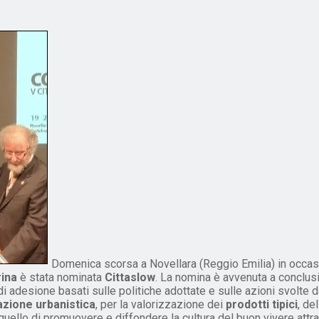
Domenica scorsa a Novellara (Reggio Emilia) in occasi
rina
è stata nominata
Cittaslow
. La nomina è avvenuta a conclusio
di adesione basati sulle politiche adottate e sulle azioni svolte 
cazione urbanistica
, per la valorizzazione dei
prodotti tipici
, de
uello di promuovere e diffondere la cultura del buon vivere attra