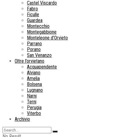
Castel Viscardo
Fabro
Ficulle
Guardea
Montecchio
Montegabbione
Monteleone d’Orvieto
Parrano
Porano
San Venanzo
Oltre l’orvietano
Acquapendente
Alviano
Amelia
Bolsena
Lugnano
Narni
Terni
Perugia
Viterbo
Archivio
No Result