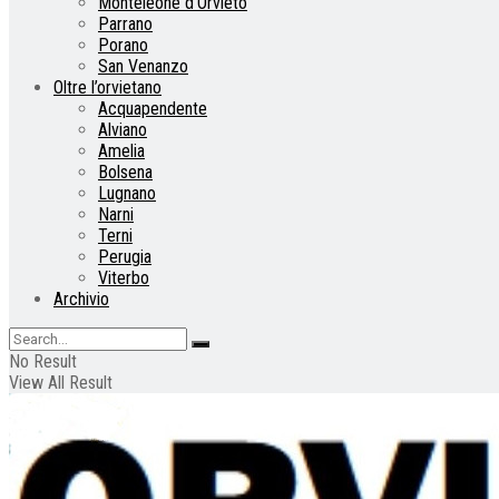
Monteleone d’Orvieto
Parrano
Porano
San Venanzo
Oltre l’orvietano
Acquapendente
Alviano
Amelia
Bolsena
Lugnano
Narni
Terni
Perugia
Viterbo
Archivio
No Result
View All Result