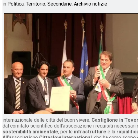
in
Politica
,
Territorio
,
Secondarie
,
Archivio notizie
internazionale delle città del buon vivere,
Castiglione in Teve
dal comitato scientifico dell’associazione i requisiti necessari 
sostenibilità ambientale
, per le
infrastrutture
e la
riqualifi
All’associazione
Cittaslow International
, che ha come scopo q