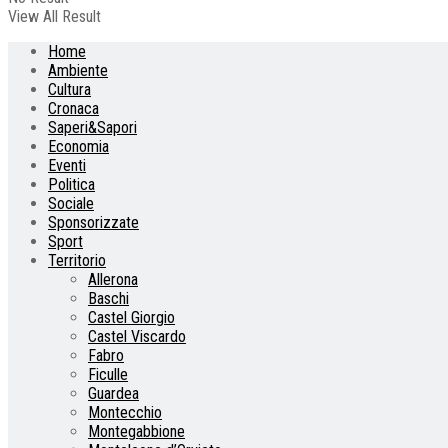
View All Result
Home
Ambiente
Cultura
Cronaca
Saperi&Sapori
Economia
Eventi
Politica
Sociale
Sponsorizzate
Sport
Territorio
Allerona
Baschi
Castel Giorgio
Castel Viscardo
Fabro
Ficulle
Guardea
Montecchio
Montegabbione