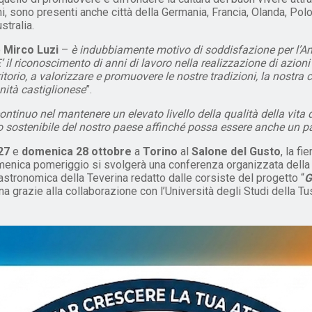
ani, sono presenti anche città della Germania, Francia, Olanda, Po
stralia.
o
Mirco Luzi
–
è indubbiamente motivo di soddisfazione per l’A
 E’ il riconoscimento di anni di lavoro nella realizzazione di azioni
torio, a valorizzare e promuovere le nostre tradizioni, la nostra 
nità castiglionese
”.
ntinuo nel mantenere un elevato livello della qualità della vita 
 sostenibile del nostro paese affinché possa essere anche un pa
27
e
domenica 28 ottobre
a
Torino
al
Salone del Gusto
, la f
omenica pomeriggio si svolgerà una conferenza organizzata dell
astronomica della Teverina redatto dalle corsiste del progetto “
G
na grazie alla collaborazione con l’Università degli Studi della Tu