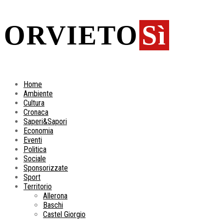
ORVIETO
Sì
Home
Ambiente
Cultura
Cronaca
Saperi&Sapori
Economia
Eventi
Politica
Sociale
Sponsorizzate
Sport
Territorio
Allerona
Baschi
Castel Giorgio