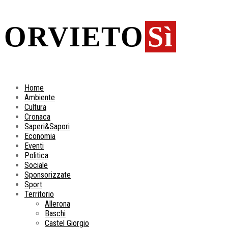
ORVIETO
Sì
Home
Ambiente
Cultura
Cronaca
Saperi&Sapori
Economia
Eventi
Politica
Sociale
Sponsorizzate
Sport
Territorio
Allerona
Baschi
Castel Giorgio