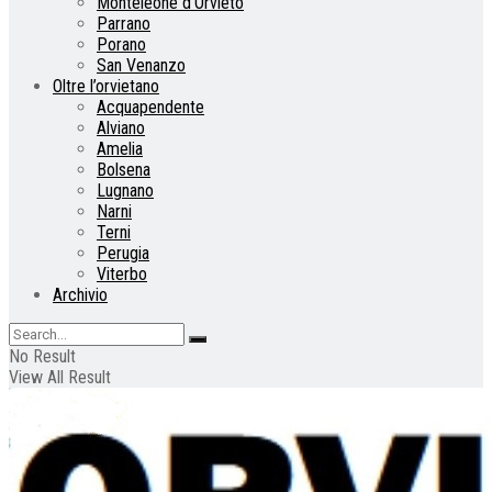
Monteleone d’Orvieto
Parrano
Porano
San Venanzo
Oltre l’orvietano
Acquapendente
Alviano
Amelia
Bolsena
Lugnano
Narni
Terni
Perugia
Viterbo
Archivio
No Result
View All Result