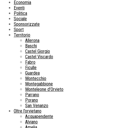
Economia
Eventi
Politica
Sociale
Sponsorizzate
Sport
Territorio
Allerona
Baschi
Castel Giorgio
Castel Viscardo
Fabro
Ficulle
Guardea
Montecchio
Montegabbione
Monteleone d’Orvieto
Parrano
Porano
San Venanzo
Oltre l’orvietano
Acquapendente
Alviano
Amelia