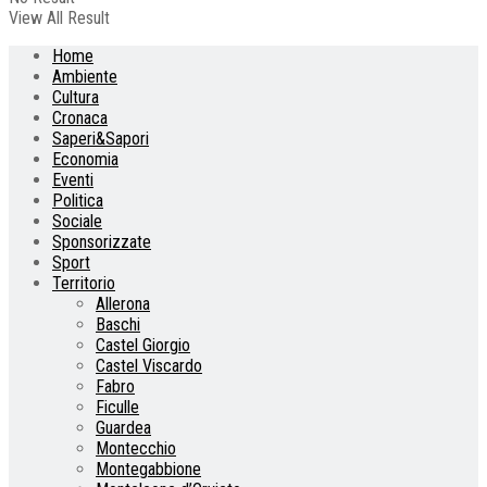
View All Result
Home
Ambiente
Cultura
Cronaca
Saperi&Sapori
Economia
Eventi
Politica
Sociale
Sponsorizzate
Sport
Territorio
Allerona
Baschi
Castel Giorgio
Castel Viscardo
Fabro
Ficulle
Guardea
Montecchio
Montegabbione