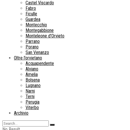
Castel Viscardo
Fabro
Ficulle
Guardea
Montecchio
Montegabbione
Monteleone d’Orvieto
Parrano
Porano
San Venanzo
Oltre l’orvietano
Acquapendente
Alviano
Amelia
Bolsena
Lugnano
Narni
Terni
Perugia
Viterbo
Archivio
No Result