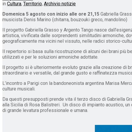
in
Cultura
,
Territorio
,
Archivio notizie
Domenica 5 agosto con inizio alle ore 21,15
Gabriella Grass
musicista Denis Marino (chitarra, bouzouki greco, mandolino)
Il progetto Gabriella Grasso y Argento Tango nasce dall’esige
artistica, vivificata dalle sorprendenti similitudini armoniche, 
geograficamente ma vicini nel vissuto, nelle radici storico-cultu
Il repertorio si basa sulla ricostruzione di alcuni dei brani più b
utilizzati e per le soluzioni armoniche adottate.
Il progetto si è ulteriormente evoluto grazie alla creazione di 
straordinario e versatile, dal grande gusto e raffinatezza musica
L’incontro a Parigi con la bandoneonista argentina Marisa Merca
culture musicali.
Da questi presupposti prende vita il terzo disco di Gabriella Gr
alla Sicilia di Rosa Balistreri. Un disco di impianto acustico, 
di grande levatura professionale e umana.