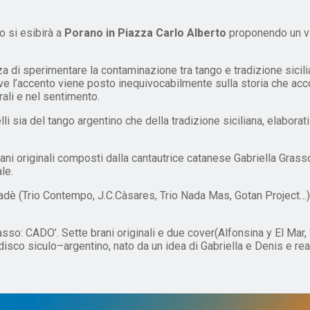
o si esibirà a
Porano in Piazza Carlo
Alberto
proponendo un vi
nza di sperimentare la contaminazione tra tango e tradizione si
dove l’accento viene posto inequivocabilmente sulla storia che acc
rali e nel sentimento.
elli sia del tango argentino che della tradizione siciliana, elabora
brani originali composti dalla cantautrice catanese Gabriella Gras
le.
dè (Trio Contempo, J.C.Càsares, Trio Nada Mas, Gotan Project…) h
asso: CADO’. Sette brani originali e due cover(Alfonsina y El Mar
un disco siculo–argentino, nato da un idea di Gabriella e Denis e r