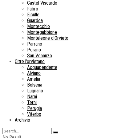
Castel Viscardo
Fabro
Ficulle
Guardea
Montecchio
Montegabbione
Monteleone d’Orvieto
Parrano
Porano
San Venanzo
Oltre l’orvietano
Acquapendente
Alviano
Amelia
Bolsena
Lugnano
Narni
Terni
Perugia
Viterbo
Archivio
No Result