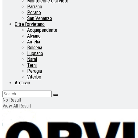
Monteleone d’Orvieto
Parrano
Porano
San Venanzo
Oltre l’orvietano
Acquapendente
Alviano
Amelia
Bolsena
Lugnano
Narni
Terni
Perugia
Viterbo
Archivio
No Result
View All Result