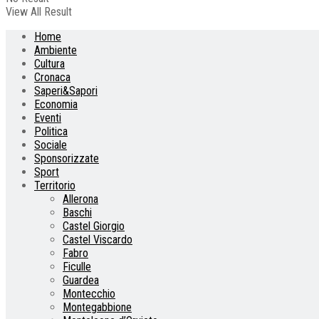
View All Result
Home
Ambiente
Cultura
Cronaca
Saperi&Sapori
Economia
Eventi
Politica
Sociale
Sponsorizzate
Sport
Territorio
Allerona
Baschi
Castel Giorgio
Castel Viscardo
Fabro
Ficulle
Guardea
Montecchio
Montegabbione