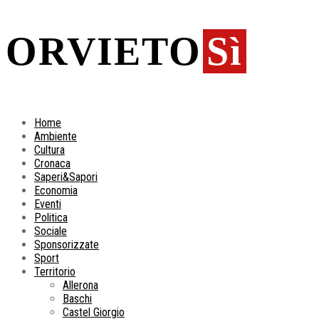
ORVIETO
Sì
Home
Ambiente
Cultura
Cronaca
Saperi&Sapori
Economia
Eventi
Politica
Sociale
Sponsorizzate
Sport
Territorio
Allerona
Baschi
Castel Giorgio