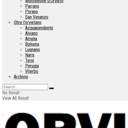
Monteleone d’Orvieto
Parrano
Porano
San Venanzo
Oltre l’orvietano
Acquapendente
Alviano
Amelia
Bolsena
Lugnano
Narni
Terni
Perugia
Viterbo
Archivio
No Result
View All Result