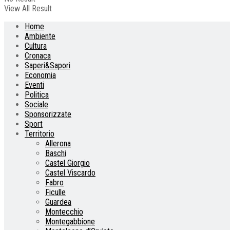
View All Result
Home
Ambiente
Cultura
Cronaca
Saperi&Sapori
Economia
Eventi
Politica
Sociale
Sponsorizzate
Sport
Territorio
Allerona
Baschi
Castel Giorgio
Castel Viscardo
Fabro
Ficulle
Guardea
Montecchio
Montegabbione