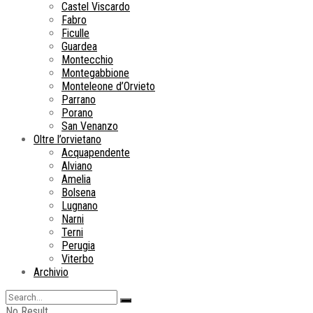
Castel Viscardo
Fabro
Ficulle
Guardea
Montecchio
Montegabbione
Monteleone d’Orvieto
Parrano
Porano
San Venanzo
Oltre l’orvietano
Acquapendente
Alviano
Amelia
Bolsena
Lugnano
Narni
Terni
Perugia
Viterbo
Archivio
No Result