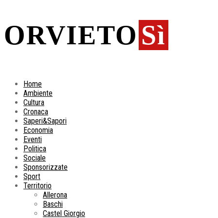
ORVIETO
Sì
Home
Ambiente
Cultura
Cronaca
Saperi&Sapori
Economia
Eventi
Politica
Sociale
Sponsorizzate
Sport
Territorio
Allerona
Baschi
Castel Giorgio