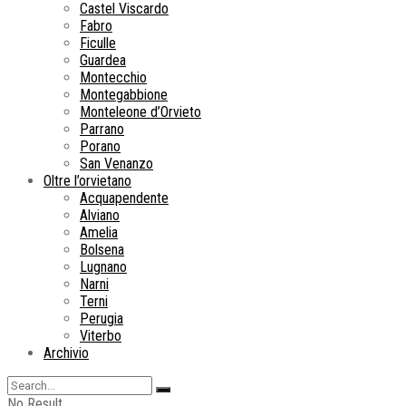
Castel Viscardo
Fabro
Ficulle
Guardea
Montecchio
Montegabbione
Monteleone d’Orvieto
Parrano
Porano
San Venanzo
Oltre l’orvietano
Acquapendente
Alviano
Amelia
Bolsena
Lugnano
Narni
Terni
Perugia
Viterbo
Archivio
No Result