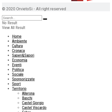
© 2020 OrvietoSi - All right reserved
No Result
View All Result
Home
Ambiente
Cultura
Cronaca
Saperi&Sapori
Economia
Eventi
Politica
Sociale
Sponsorizzate
Sport
Territorio
Allerona
Baschi
Castel Giorgio
Castel Viscardo