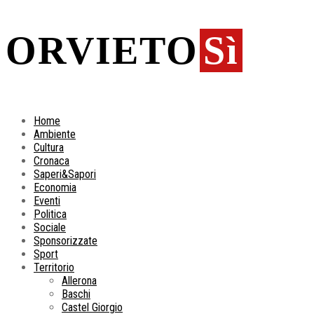
ORVIETO
Sì
Home
Ambiente
Cultura
Cronaca
Saperi&Sapori
Economia
Eventi
Politica
Sociale
Sponsorizzate
Sport
Territorio
Allerona
Baschi
Castel Giorgio