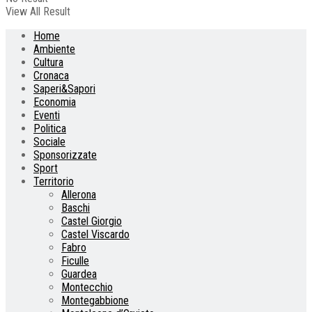
View All Result
Home
Ambiente
Cultura
Cronaca
Saperi&Sapori
Economia
Eventi
Politica
Sociale
Sponsorizzate
Sport
Territorio
Allerona
Baschi
Castel Giorgio
Castel Viscardo
Fabro
Ficulle
Guardea
Montecchio
Montegabbione