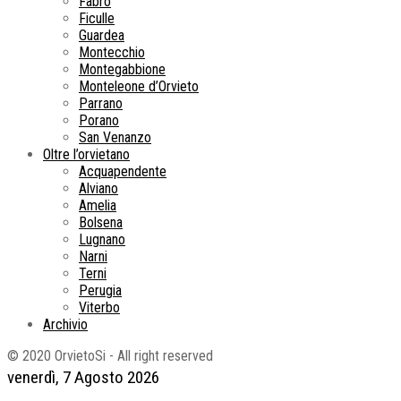
Fabro
Ficulle
Guardea
Montecchio
Montegabbione
Monteleone d’Orvieto
Parrano
Porano
San Venanzo
Oltre l’orvietano
Acquapendente
Alviano
Amelia
Bolsena
Lugnano
Narni
Terni
Perugia
Viterbo
Archivio
© 2020 OrvietoSi - All right reserved
venerdì, 7 Agosto 2026