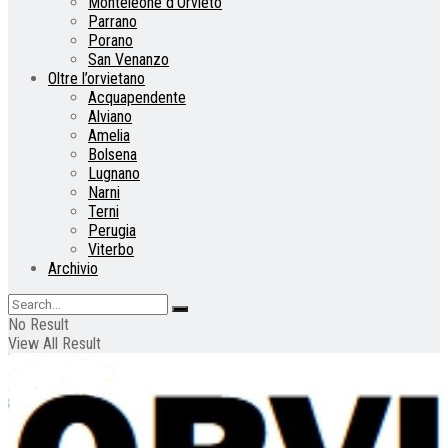
Monteleone d’Orvieto
Parrano
Porano
San Venanzo
Oltre l’orvietano
Acquapendente
Alviano
Amelia
Bolsena
Lugnano
Narni
Terni
Perugia
Viterbo
Archivio
No Result
View All Result