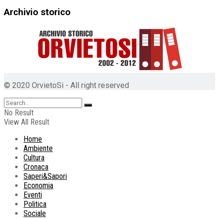
Archivio storico
© 2020 OrvietoSi - All right reserved
No Result
View All Result
Home
Ambiente
Cultura
Cronaca
Saperi&Sapori
Economia
Eventi
Politica
Sociale