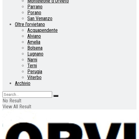
Monteleone d’Orvieto
Parrano
Porano
San Venanzo
Oltre l’orvietano
Acquapendente
Alviano
Amelia
Bolsena
Lugnano
Narni
Terni
Perugia
Viterbo
Archivio
No Result
View All Result