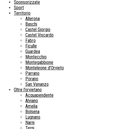
Sponsorizzate
Sport
Territorio
Allerona
Baschi
Castel Giorgio
Castel Viscardo
Fabro
Ficulle
Guardea
Montecchio
Montegabbione
Monteleone d’Orvieto
Parrano
Porano
San Venanzo
Oltre l’orvietano
Acquapendente
Alviano
Amelia
Bolsena
Lugnano
Narni
Terni