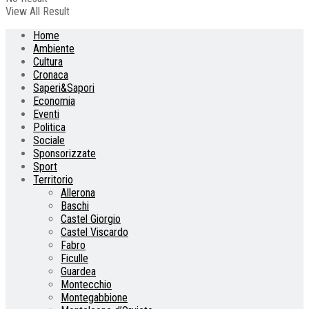
View All Result
Home
Ambiente
Cultura
Cronaca
Saperi&Sapori
Economia
Eventi
Politica
Sociale
Sponsorizzate
Sport
Territorio
Allerona
Baschi
Castel Giorgio
Castel Viscardo
Fabro
Ficulle
Guardea
Montecchio
Montegabbione