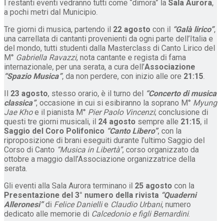
I restanti eventi vedranno tutti come “dimora” la
Sala Aurora
,
a pochi metri dal Municipio.
Tre giorni di musica, partendo il
22 agosto
con il
“Galà lirico”
,
una carrellata di cantanti provenienti da ogni parte dell’Italia e
del mondo, tutti studenti dalla Masterclass di Canto Lirico del
M°
Gabriella Ravazzi
, nota cantante e regista di fama
internazionale, per una serata, a cura dell’
Associazione
“Spazio Musica”
, da non perdere, con inizio alle ore
21:15
.
Il
23 agosto
, stesso orario, è il turno del
“Concerto di musica
classica”
, occasione in cui si esibiranno la soprano M°
Myung
Jae Kho
e il pianista M°
Pier Paolo Vincenzi
; conclusione di
questi tre giorni musicali, il
24 agosto
sempre alle
21:15
, il
Saggio del Coro Polifonico
“Canto Libero”
, con la
riproposizione di brani eseguiti durante l’ultimo Saggio del
Corso di Canto
“Musica in Libertà”
, corso organizzato da
ottobre a maggio dall’Associazione organizzatrice della
serata.
Gli eventi alla Sala Aurora terminano il
25 agosto
con la
Presentazione
del 3° numero della rivista
“Quaderni
Alleronesi”
di
Felice Danielli
e
Claudio Urbani
, numero
dedicato alle memorie di
Calcedonio e figli Bernardini
.