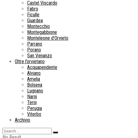
Castel Viscardo
Fabro
Ficulle
Guardea
Montecchio
Montegabbione
Monteleone d’Orvieto
Parrano
Porano
San Venanzo
Oltre l’orvietano
Acquapendente
Alviano
Amelia
Bolsena
Lugnano
Narni
Terni
Perugia
Viterbo
Archivio
No Result