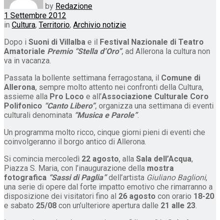
by
Redazione
1 Settembre 2012
in
Cultura
,
Territorio
,
Archivio notizie
Dopo i
Suoni di Villalba
e il
Festival Nazionale di Teatro
Amatoriale
Premio “Stella d’Oro”
, ad Allerona la cultura non
va in vacanza.
Passata la bollente settimana ferragostana, il
Comune di
Allerona
, sempre molto attento nei confronti della Cultura,
assieme alla
Pro Loco
e all’
Associazione Culturale Coro
Polifonico
“Canto Libero”
, organizza una settimana di eventi
culturali denominata
“Musica e Parole”
.
Un programma molto ricco, cinque giorni pieni di eventi che
coinvolgeranno il borgo antico di Allerona.
Si comincia mercoledì
22 agosto
, alla
Sala dell’Acqua
,
Piazza S. Maria, con l’inaugurazione della
mostra
fotografica
“Sassi di Paglia”
dell’artista
Giuliano Baglioni
,
una serie di opere dal forte impatto emotivo che rimarranno a
disposizione dei visitatori fino al
26 agosto
con orario
18-20
e sabato
25/08
con un’ulteriore apertura dalle
21 alle 23
.