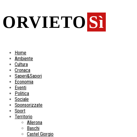
ORVIETO
Sì
Home
Ambiente
Cultura
Cronaca
Saperi&Sapori
Economia
Eventi
Politica
Sociale
Sponsorizzate
Sport
Territorio
Allerona
Baschi
Castel Giorgio