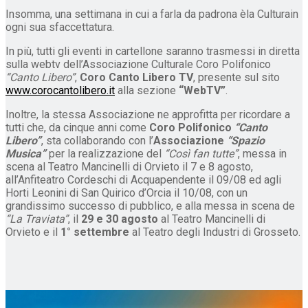
Insomma, una settimana in cui a farla da padrona èla Culturain
ogni sua sfaccettatura.
In più, tutti gli eventi in cartellone saranno trasmessi in diretta
sulla webtv dell’Associazione Culturale Coro Polifonico
“Canto Libero”
,
Coro Canto Libero TV
, presente sul sito
www.corocantolibero.it
alla sezione
“WebTV”
.
Inoltre, la stessa Associazione ne approfitta per ricordare a
tutti che, da cinque anni come
Coro Polifonico
“Canto
Libero”
, sta collaborando con l’
Associazione
“Spazio
Musica”
per la realizzazione del
“Così fan tutte”
, messa in
scena al Teatro Mancinelli di Orvieto il 7 e 8 agosto,
all’Anfiteatro Cordeschi di Acquapendente il 09/08 ed agli
Horti Leonini di San Quirico d’Orcia il 10/08, con un
grandissimo successo di pubblico, e alla messa in scena de
“La Traviata”
, il
29 e 30 agosto
al Teatro Mancinelli di
Orvieto e il
1° settembre
al Teatro degli Industri di Grosseto.