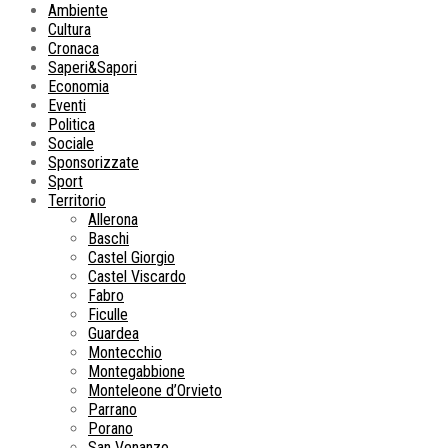
Ambiente
Cultura
Cronaca
Saperi&Sapori
Economia
Eventi
Politica
Sociale
Sponsorizzate
Sport
Territorio
Allerona
Baschi
Castel Giorgio
Castel Viscardo
Fabro
Ficulle
Guardea
Montecchio
Montegabbione
Monteleone d’Orvieto
Parrano
Porano
San Venanzo