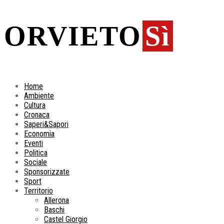
ORVIETO
Sì
Home
Ambiente
Cultura
Cronaca
Saperi&Sapori
Economia
Eventi
Politica
Sociale
Sponsorizzate
Sport
Territorio
Allerona
Baschi
Castel Giorgio