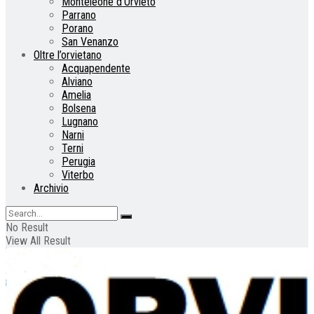
Monteleone d’Orvieto
Parrano
Porano
San Venanzo
Oltre l’orvietano
Acquapendente
Alviano
Amelia
Bolsena
Lugnano
Narni
Terni
Perugia
Viterbo
Archivio
No Result
View All Result