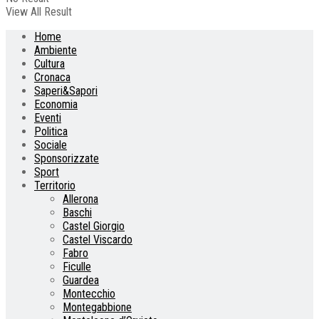
View All Result
Home
Ambiente
Cultura
Cronaca
Saperi&Sapori
Economia
Eventi
Politica
Sociale
Sponsorizzate
Sport
Territorio
Allerona
Baschi
Castel Giorgio
Castel Viscardo
Fabro
Ficulle
Guardea
Montecchio
Montegabbione