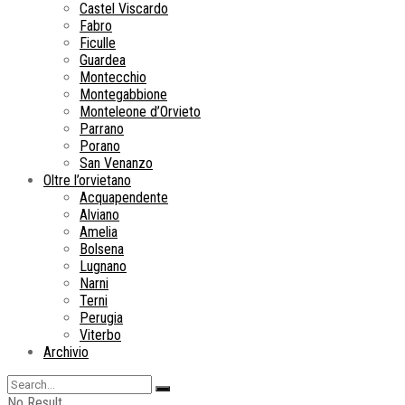
Castel Viscardo
Fabro
Ficulle
Guardea
Montecchio
Montegabbione
Monteleone d’Orvieto
Parrano
Porano
San Venanzo
Oltre l’orvietano
Acquapendente
Alviano
Amelia
Bolsena
Lugnano
Narni
Terni
Perugia
Viterbo
Archivio
No Result