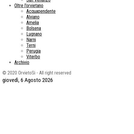
Oltre l’orvietano
Acquapendente
Alviano
Amelia
Bolsena
Lugnano
Narni
Terni
Perugia
Viterbo
Archivio
© 2020 OrvietoSi - All right reserved
giovedì, 6 Agosto 2026