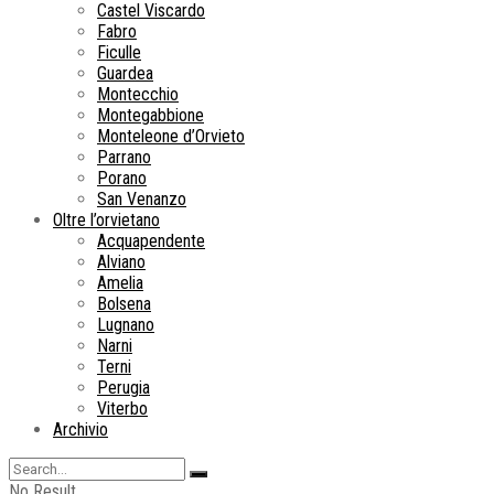
Castel Viscardo
Fabro
Ficulle
Guardea
Montecchio
Montegabbione
Monteleone d’Orvieto
Parrano
Porano
San Venanzo
Oltre l’orvietano
Acquapendente
Alviano
Amelia
Bolsena
Lugnano
Narni
Terni
Perugia
Viterbo
Archivio
No Result