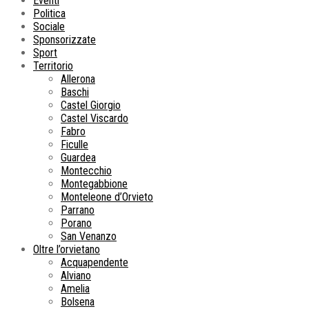
Eventi
Politica
Sociale
Sponsorizzate
Sport
Territorio
Allerona
Baschi
Castel Giorgio
Castel Viscardo
Fabro
Ficulle
Guardea
Montecchio
Montegabbione
Monteleone d’Orvieto
Parrano
Porano
San Venanzo
Oltre l’orvietano
Acquapendente
Alviano
Amelia
Bolsena