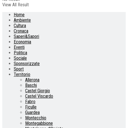
View All Result
Home
Ambiente
Cultura
Cronaca
Saperi&Sapori
Economia
Eventi
Politica
Sociale
Sponsorizzate
Sport
Territorio
Allerona
Baschi
Castel Giorgio
Castel Viscardo
Fabro
Ficulle
Guardea
Montecchio
Montegabbione