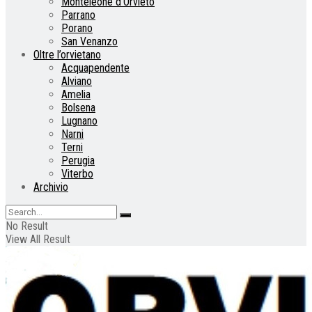
Monteleone d’Orvieto
Parrano
Porano
San Venanzo
Oltre l’orvietano
Acquapendente
Alviano
Amelia
Bolsena
Lugnano
Narni
Terni
Perugia
Viterbo
Archivio
No Result
View All Result