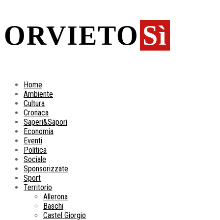
ORVIETO
Sì
Home
Ambiente
Cultura
Cronaca
Saperi&Sapori
Economia
Eventi
Politica
Sociale
Sponsorizzate
Sport
Territorio
Allerona
Baschi
Castel Giorgio