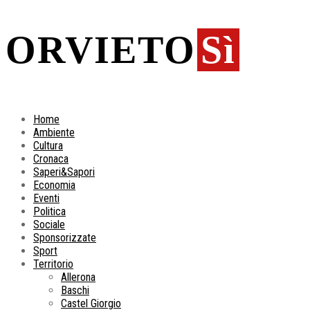
ORVIETO
Sì
Home
Ambiente
Cultura
Cronaca
Saperi&Sapori
Economia
Eventi
Politica
Sociale
Sponsorizzate
Sport
Territorio
Allerona
Baschi
Castel Giorgio