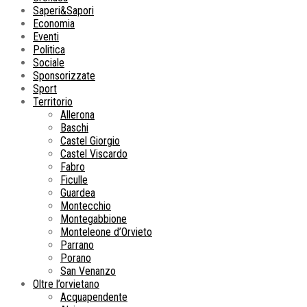
Saperi&Sapori
Economia
Eventi
Politica
Sociale
Sponsorizzate
Sport
Territorio
Allerona
Baschi
Castel Giorgio
Castel Viscardo
Fabro
Ficulle
Guardea
Montecchio
Montegabbione
Monteleone d’Orvieto
Parrano
Porano
San Venanzo
Oltre l’orvietano
Acquapendente