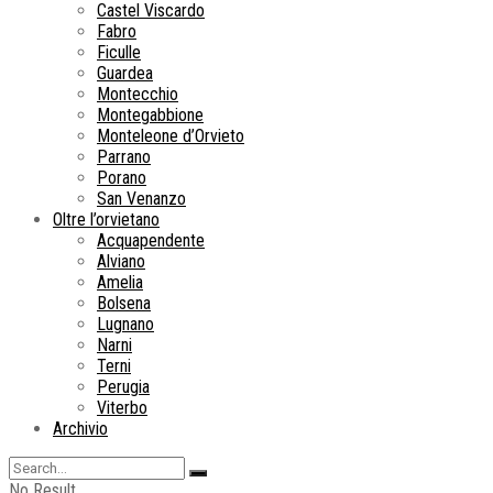
Castel Viscardo
Fabro
Ficulle
Guardea
Montecchio
Montegabbione
Monteleone d’Orvieto
Parrano
Porano
San Venanzo
Oltre l’orvietano
Acquapendente
Alviano
Amelia
Bolsena
Lugnano
Narni
Terni
Perugia
Viterbo
Archivio
No Result