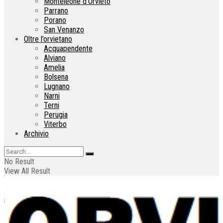
Monteleone d’Orvieto
Parrano
Porano
San Venanzo
Oltre l’orvietano
Acquapendente
Alviano
Amelia
Bolsena
Lugnano
Narni
Terni
Perugia
Viterbo
Archivio
No Result
View All Result