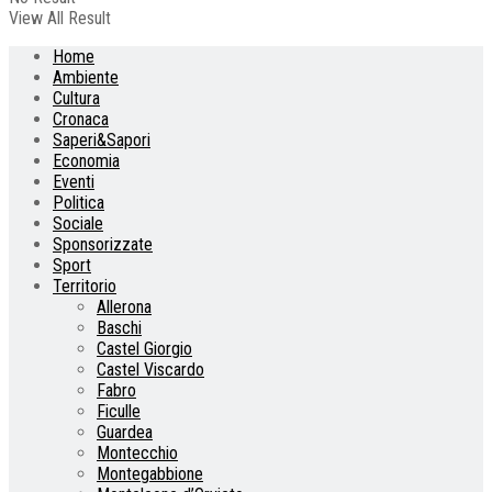
View All Result
Home
Ambiente
Cultura
Cronaca
Saperi&Sapori
Economia
Eventi
Politica
Sociale
Sponsorizzate
Sport
Territorio
Allerona
Baschi
Castel Giorgio
Castel Viscardo
Fabro
Ficulle
Guardea
Montecchio
Montegabbione