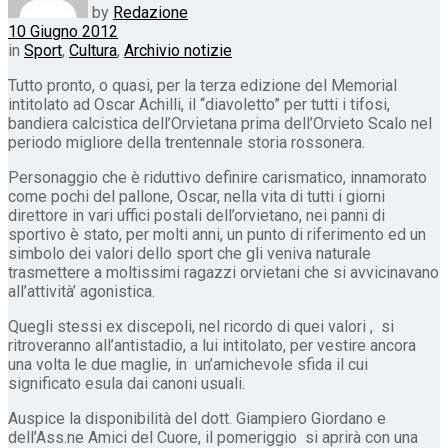
by
Redazione
10 Giugno 2012
in
Sport
,
Cultura
,
Archivio notizie
Tutto pronto, o quasi, per la terza edizione del Memorial
intitolato ad Oscar Achilli, il “diavoletto” per tutti i tifosi,
bandiera calcistica dell’Orvietana prima dell’Orvieto Scalo nel
periodo migliore della trentennale storia rossonera.
Personaggio che è riduttivo definire carismatico, innamorato
come pochi del pallone, Oscar, nella vita di tutti i giorni
direttore in vari uffici postali dell’orvietano, nei panni di
sportivo è stato, per molti anni, un punto di riferimento ed un
simbolo dei valori dello sport che gli veniva naturale
trasmettere a moltissimi ragazzi orvietani che si avvicinavano
all’attività’ agonistica.
Quegli stessi ex discepoli, nel ricordo di quei valori , si
ritroveranno all’antistadio, a lui intitolato, per vestire ancora
una volta le due maglie, in un’amichevole sfida il cui
significato esula dai canoni usuali.
Auspice la disponibilità del dott. Giampiero Giordano e
dell’Ass.ne Amici del Cuore, il pomeriggio si aprirà con una