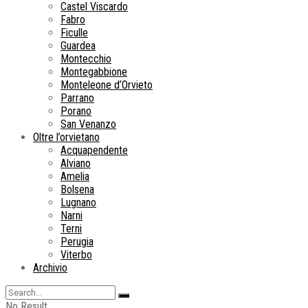
Castel Viscardo
Fabro
Ficulle
Guardea
Montecchio
Montegabbione
Monteleone d’Orvieto
Parrano
Porano
San Venanzo
Oltre l’orvietano
Acquapendente
Alviano
Amelia
Bolsena
Lugnano
Narni
Terni
Perugia
Viterbo
Archivio
No Result