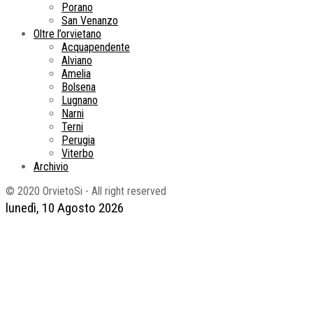
Porano
San Venanzo
Oltre l’orvietano
Acquapendente
Alviano
Amelia
Bolsena
Lugnano
Narni
Terni
Perugia
Viterbo
Archivio
© 2020 OrvietoSi - All right reserved
lunedì, 10 Agosto 2026