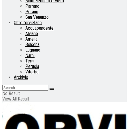
Monteleone d’Orvieto
Parrano
Porano
San Venanzo
Oltre l’orvietano
Acquapendente
Alviano
Amelia
Bolsena
Lugnano
Narni
Terni
Perugia
Viterbo
Archivio
No Result
View All Result