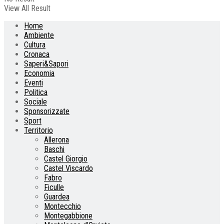
View All Result
Home
Ambiente
Cultura
Cronaca
Saperi&Sapori
Economia
Eventi
Politica
Sociale
Sponsorizzate
Sport
Territorio
Allerona
Baschi
Castel Giorgio
Castel Viscardo
Fabro
Ficulle
Guardea
Montecchio
Montegabbione