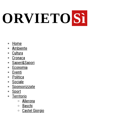
ORVIETO
Sì
Home
Ambiente
Cultura
Cronaca
Saperi&Sapori
Economia
Eventi
Politica
Sociale
Sponsorizzate
Sport
Territorio
Allerona
Baschi
Castel Giorgio