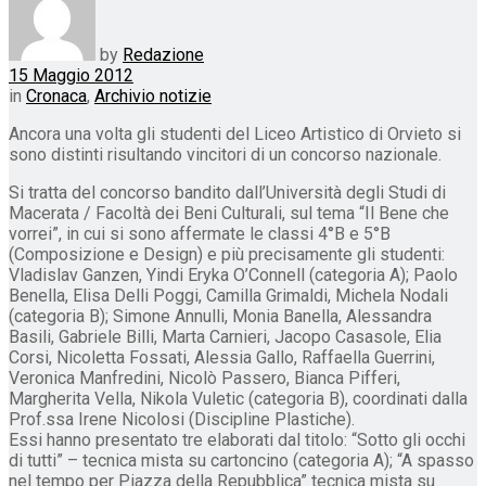
by
Redazione
15 Maggio 2012
in
Cronaca
,
Archivio notizie
Ancora una volta gli studenti del Liceo Artistico di Orvieto si
sono distinti risultando vincitori di un concorso nazionale.
Si tratta del concorso bandito dall’Università degli Studi di
Macerata / Facoltà dei Beni Culturali, sul tema “Il Bene che
vorrei”, in cui si sono affermate le classi 4°B e 5°B
(Composizione e Design) e più precisamente gli studenti:
Vladislav Ganzen, Yindi Eryka O’Connell (categoria A); Paolo
Benella, Elisa Delli Poggi, Camilla Grimaldi, Michela Nodali
(categoria B); Simone Annulli, Monia Banella, Alessandra
Basili, Gabriele Billi, Marta Carnieri, Jacopo Casasole, Elia
Corsi, Nicoletta Fossati, Alessia Gallo, Raffaella Guerrini,
Veronica Manfredini, Nicolò Passero, Bianca Pifferi,
Margherita Vella, Nikola Vuletic (categoria B), coordinati dalla
Prof.ssa Irene Nicolosi (Discipline Plastiche).
Essi hanno presentato tre elaborati dal titolo: “Sotto gli occhi
di tutti” – tecnica mista su cartoncino (categoria A); “A spasso
nel tempo per Piazza della Repubblica” tecnica mista su