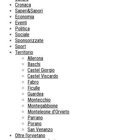
Cronaca
Saperi&Sapori
Economia
Eventi
Politica
Sociale
Sponsorizzate
Sport
Territorio
Allerona
Baschi
Castel Giorgio
Castel Viscardo
Fabro
Ficulle
Guardea
Montecchio
Montegabbione
Monteleone d’Orvieto
Parrano
Porano
San Venanzo
Oltre l’orvietano