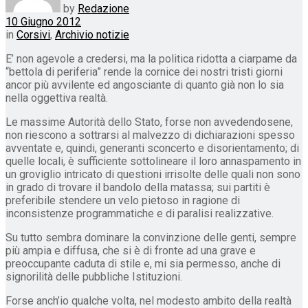
by
Redazione
10 Giugno 2012
in
Corsivi
,
Archivio notizie
E’ non agevole a credersi, ma la politica ridotta a ciarpame da
“bettola di periferia” rende la cornice dei nostri tristi giorni
ancor più avvilente ed angosciante di quanto già non lo sia
nella oggettiva realtà.
Le massime Autorità dello Stato, forse non avvedendosene,
non riescono a sottrarsi al malvezzo di dichiarazioni spesso
avventate e, quindi, generanti sconcerto e disorientamento; di
quelle locali, è sufficiente sottolineare il loro annaspamento in
un groviglio intricato di questioni irrisolte delle quali non sono
in grado di trovare il bandolo della matassa; sui partiti è
preferibile stendere un velo pietoso in ragione di
inconsistenze programmatiche e di paralisi realizzative.
Su tutto sembra dominare la convinzione delle genti, sempre
più ampia e diffusa, che si è di fronte ad una grave e
preoccupante caduta di stile e, mi sia permesso, anche di
signorilità delle pubbliche Istituzioni.
Forse anch’io qualche volta, nel modesto ambito della realtà