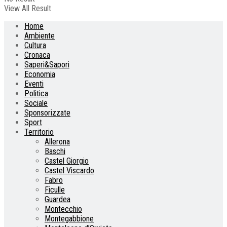
View All Result
Home
Ambiente
Cultura
Cronaca
Saperi&Sapori
Economia
Eventi
Politica
Sociale
Sponsorizzate
Sport
Territorio
Allerona
Baschi
Castel Giorgio
Castel Viscardo
Fabro
Ficulle
Guardea
Montecchio
Montegabbione