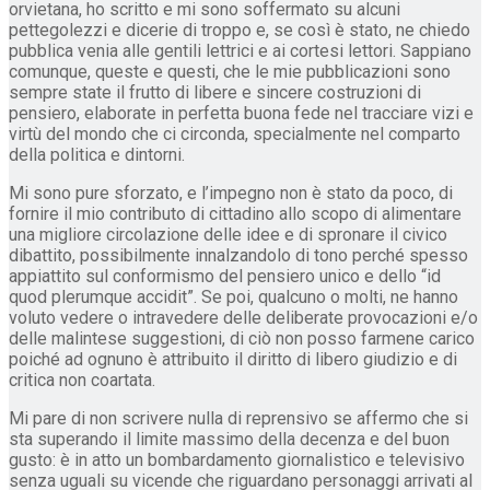
orvietana, ho scritto e mi sono soffermato su alcuni
pettegolezzi e dicerie di troppo e, se così è stato, ne chiedo
pubblica venia alle gentili lettrici e ai cortesi lettori. Sappiano
comunque, queste e questi, che le mie pubblicazioni sono
sempre state il frutto di libere e sincere costruzioni di
pensiero, elaborate in perfetta buona fede nel tracciare vizi e
virtù del mondo che ci circonda, specialmente nel comparto
della politica e dintorni.
Mi sono pure sforzato, e l’impegno non è stato da poco, di
fornire il mio contributo di cittadino allo scopo di alimentare
una migliore circolazione delle idee e di spronare il civico
dibattito, possibilmente innalzandolo di tono perché spesso
appiattito sul conformismo del pensiero unico e dello “id
quod plerumque accidit”. Se poi, qualcuno o molti, ne hanno
voluto vedere o intravedere delle deliberate provocazioni e/o
delle malintese suggestioni, di ciò non posso farmene carico
poiché ad ognuno è attribuito il diritto di libero giudizio e di
critica non coartata.
Mi pare di non scrivere nulla di reprensivo se affermo che si
sta superando il limite massimo della decenza e del buon
gusto: è in atto un bombardamento giornalistico e televisivo
senza uguali su vicende che riguardano personaggi arrivati al