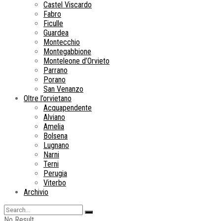
Castel Viscardo
Fabro
Ficulle
Guardea
Montecchio
Montegabbione
Monteleone d’Orvieto
Parrano
Porano
San Venanzo
Oltre l’orvietano
Acquapendente
Alviano
Amelia
Bolsena
Lugnano
Narni
Terni
Perugia
Viterbo
Archivio
No Result