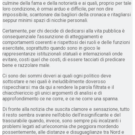
culmine della fama e della notorietà e ai quali, proprio per tale
loro condizione, è ormai arduo e difficile, per non dire
impossibile, scantonare dai bagliori della cronaca e ritagliarsi
seppur minimi spazi di nicchie personali.
Certamente, per chi decide di dedicarsi alla vita pubblica è
consequenziale l’assunzione di atteggiamenti e
comportamenti coerenti e rispettosi dei ruoli e delle funzioni
esercitate, soprattutto quando sono in gioco le
rappresentanze istituzionali statuali e internazionali onde
evitare, costi quel che costi, di essere tacciati di predicare
bene e razzolare male.
Ci sono dei sommi doveri ai quali ogni politico deve
sottostare e nei quali è ineludibilmente doveroso
rispecchiarsi: ma da qui a rendere la parola filtrata e il
chiacchiericcio gli unici argomenti di analisi e di
approfondimento ce ne corre, e ce ne corre una spanna.
Di fronte alla notizia che suscita clamore e sensazione, tutto
il resto sembra svanire nell’oblio dell’insignificante e del
trascurabile quando, invece, sono sempre più incalzanti i
problemi legati ad un’economia che peggiora mordendo
possentemente, alle distanze e disuguaglianze tra Nord e