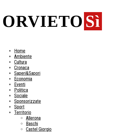
ORVIETO
Sì
Home
Ambiente
Cultura
Cronaca
Saperi&Sapori
Economia
Eventi
Politica
Sociale
Sponsorizzate
Sport
Territorio
Allerona
Baschi
Castel Giorgio