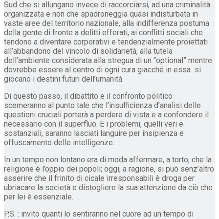
Sud che si allungano invece di raccorciarsi, ad una criminalità
organizzata e non che spadroneggia quasi indisturbata in
vaste aree del territorio nazionale, alla indifferenza postuma
della gente di fronte a delitti efferati, ai conflitti sociali che
tendono a diventare corporativi e tendenzialmente proiettati
all’abbandono del vincolo di solidarietà, alla tutela
dell’ambiente considerata alla stregua di un “optional” mentre
dovrebbe essere al centro di ogni cura giacché in essa si
giocano i destini futuri dell’umanità.
Di questo passo, il dibattito e il confronto politico
scemeranno al punto tale che l’insufficienza d’analisi delle
questioni cruciali porterà a perdere di vista e a confondere il
necessario con il superfluo. E i problemi, quelli veri e
sostanziali, saranno lasciati languire per insipienza e
offuscamento delle intelligenze.
In un tempo non lontano era di moda affermare, a torto, che la
religione è l’oppio dei popoli; oggi, a ragione, si può senz’altro
asserire che il frinito di cicale irresponsabili è droga per
ubriacare la società e distogliere la sua attenzione da ciò che
per lei è essenziale.
P.S. : invito quanti lo sentiranno nel cuore ad un tempo di