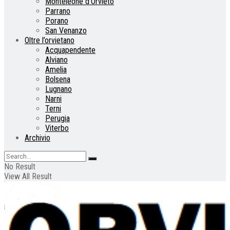
Monteleone d’Orvieto
Parrano
Porano
San Venanzo
Oltre l’orvietano
Acquapendente
Alviano
Amelia
Bolsena
Lugnano
Narni
Terni
Perugia
Viterbo
Archivio
No Result
View All Result