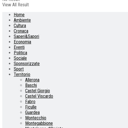
View All Result
Home
Ambiente
Cultura
Cronaca
Saperi&Sapori
Economia
Eventi
Politica
Sociale
Sponsorizzate
Sport
Territorio
Allerona
Baschi
Castel Giorgio
Castel Viscardo
Fabro
Ficulle
Guardea
Montecchio
Montegabbione