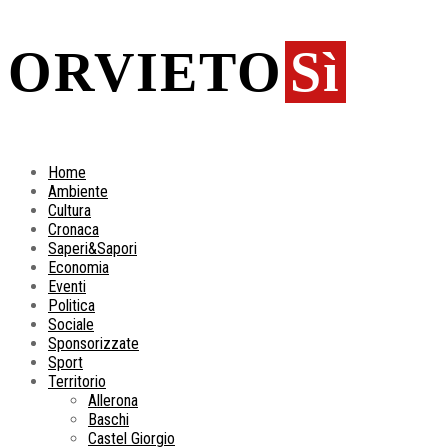
ORVIETO
Sì
Home
Ambiente
Cultura
Cronaca
Saperi&Sapori
Economia
Eventi
Politica
Sociale
Sponsorizzate
Sport
Territorio
Allerona
Baschi
Castel Giorgio