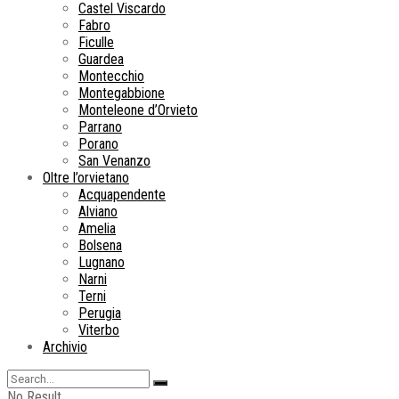
Castel Viscardo
Fabro
Ficulle
Guardea
Montecchio
Montegabbione
Monteleone d’Orvieto
Parrano
Porano
San Venanzo
Oltre l’orvietano
Acquapendente
Alviano
Amelia
Bolsena
Lugnano
Narni
Terni
Perugia
Viterbo
Archivio
No Result