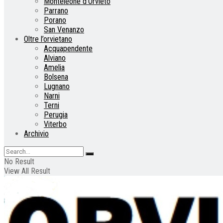
Monteleone d’Orvieto
Parrano
Porano
San Venanzo
Oltre l’orvietano
Acquapendente
Alviano
Amelia
Bolsena
Lugnano
Narni
Terni
Perugia
Viterbo
Archivio
No Result
View All Result