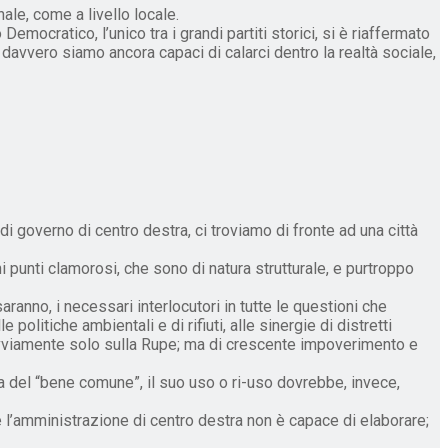
ale, come a livello locale.
emocratico, l’unico tra i grandi partiti storici, si è riaffermato
 davvero siamo ancora capaci di calarci dentro la realtà sociale,
di governo di centro destra, ci troviamo di fronte ad una città
ni punti clamorosi, che sono di natura strutturale, e purtroppo
aranno, i necessari interlocutori in tutte le questioni che
olitiche ambientali e di rifiuti, alle sinergie di distretti
a, ovviamente solo sulla Rupe; ma di crescente impoverimento e
ca del “bene comune”, il suo uso o ri-uso dovrebbe, invece,
he l’amministrazione di centro destra non è capace di elaborare;