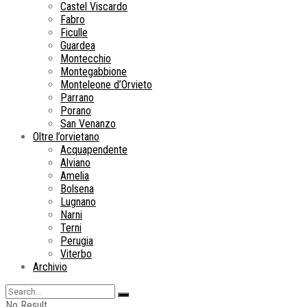
Castel Viscardo
Fabro
Ficulle
Guardea
Montecchio
Montegabbione
Monteleone d’Orvieto
Parrano
Porano
San Venanzo
Oltre l’orvietano
Acquapendente
Alviano
Amelia
Bolsena
Lugnano
Narni
Terni
Perugia
Viterbo
Archivio
No Result