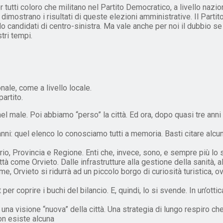
tutti coloro che militano nel Partito Democratico, a livello nazion
imostrano i risultati di queste elezioni amministrative. Il Partito D
o candidati di centro-sinistra. Ma vale anche per noi il dubbio se
tri tempi.
nale, come a livello locale.
artito.
el male. Poi abbiamo “perso” la città. Ed ora, dopo quasi tre anni 
 anni: quel elenco lo conosciamo tutti a memoria. Basti citare alcu
rio, Provincia e Regione. Enti che, invece, sono, e sempre più lo s
ome Orvieto. Dalle infrastrutture alla gestione della sanità, alle p
ieme, Orvieto si ridurrà ad un piccolo borgo di curiosità turistic
 coprire i buchi del bilancio. E, quindi, lo si svende. In un’otti
e una visione “nuova” della città. Una strategia di lungo respiro c
on esiste alcuna