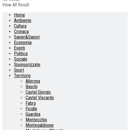
View All Result
Home
Ambiente
Cultura
Cronaca
Saperi&Sapori
Economia
Eventi
Politica
Sociale
Sponsorizzate
Sport
Territorio
Allerona
Baschi
Castel Giorgio
Castel Viscardo
Fabro
Ficulle
Guardea
Montecchio
Montegabbione