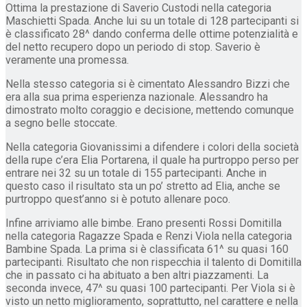
Ottima la prestazione di Saverio Custodi nella categoria
Maschietti Spada. Anche lui su un totale di 128 partecipanti si
è classificato 28^ dando conferma delle ottime potenzialità e
del netto recupero dopo un periodo di stop. Saverio è
veramente una promessa.
Nella stesso categoria si è cimentato Alessandro Bizzi che
era alla sua prima esperienza nazionale. Alessandro ha
dimostrato molto coraggio e decisione, mettendo comunque
a segno belle stoccate.
Nella categoria Giovanissimi a difendere i colori della società
della rupe c’era Elia Portarena, il quale ha purtroppo perso per
entrare nei 32 su un totale di 155 partecipanti. Anche in
questo caso il risultato sta un po’ stretto ad Elia, anche se
purtroppo quest’anno si è potuto allenare poco.
Infine arriviamo alle bimbe. Erano presenti Rossi Domitilla
nella categoria Ragazze Spada e Renzi Viola nella categoria
Bambine Spada. La prima si è classificata 61^ su quasi 160
partecipanti. Risultato che non rispecchia il talento di Domitilla
che in passato ci ha abituato a ben altri piazzamenti. La
seconda invece, 47^ su quasi 100 partecipanti. Per Viola si è
visto un netto miglioramento, soprattutto, nel carattere e nella