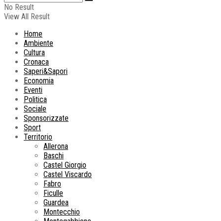
No Result
View All Result
Home
Ambiente
Cultura
Cronaca
Saperi&Sapori
Economia
Eventi
Politica
Sociale
Sponsorizzate
Sport
Territorio
Allerona
Baschi
Castel Giorgio
Castel Viscardo
Fabro
Ficulle
Guardea
Montecchio