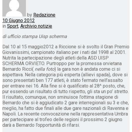
by
Redazione
10 Giugno 2012
in
Sport
,
Archivio notizie
di ufficio stampa Uisp scherma
Dal 10 al 15 maggio2012 a Riccione si è svolto il Gran Premio
Giovanissimi, campionato italiano per i nati dal 1998 al 2001.
Nutrita la partecipazione degli atleti della ASD UISP
SCHERMA ORVIETO. Purtroppo per la promessa orvietana
Bernardo Ricci(
nella foto
) la gara non è andata come ci si
aspettava. Nella categoria più esperta (allievi spada), dove si
sono presentati ben 177 atleti, è stato fermato nell’assalto
per entrare nei 16. Alla fine si è qualificato al 28^ posto, che,
pur essendo un risultato di tutto rispetto, gli sta un po’ stretto.
Il risultato, comunque, non sminuisce l’ottima stagione di
Bernardo che si è aggiudicato 2 gare interregionali su 3 e che,
meglio, ha fatto due finali alle due gare nazionali di Ravenna e
Napoli. La recente convocazione nella rappresentativa Umbra
per partecipare al trofeo delle regioni il prossimo 2 giugno
darà a Bernardo l’opportunità di rifarsi.