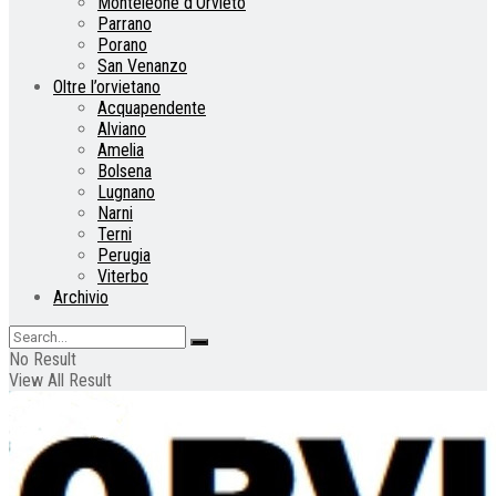
Monteleone d’Orvieto
Parrano
Porano
San Venanzo
Oltre l’orvietano
Acquapendente
Alviano
Amelia
Bolsena
Lugnano
Narni
Terni
Perugia
Viterbo
Archivio
No Result
View All Result