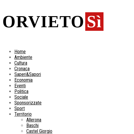
ORVIETO
Sì
Home
Ambiente
Cultura
Cronaca
Saperi&Sapori
Economia
Eventi
Politica
Sociale
Sponsorizzate
Sport
Territorio
Allerona
Baschi
Castel Giorgio