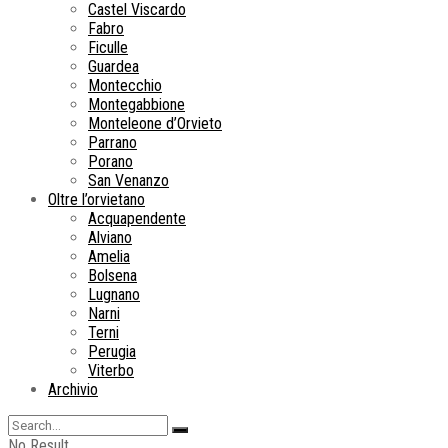
Castel Viscardo
Fabro
Ficulle
Guardea
Montecchio
Montegabbione
Monteleone d’Orvieto
Parrano
Porano
San Venanzo
Oltre l’orvietano
Acquapendente
Alviano
Amelia
Bolsena
Lugnano
Narni
Terni
Perugia
Viterbo
Archivio
No Result