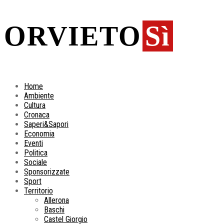
ORVIETO
Sì
Home
Ambiente
Cultura
Cronaca
Saperi&Sapori
Economia
Eventi
Politica
Sociale
Sponsorizzate
Sport
Territorio
Allerona
Baschi
Castel Giorgio