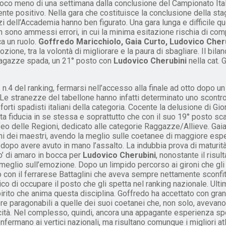
oco meno di una settimana dalla conclusione del Campionato Ita
nte positivo. Nella gara che costituisce la conclusione della sta
azzi dell’Accademia hanno ben figurato. Una gara lunga e difficile q
on sono ammessi errori, in cui la minima esitazione rischia di com
ca un ruolo.
Goffredo Maricchiolo, Gaia Curto, Ludovico Cheru
ione, tra la volontà di migliorare e la paura di sbagliare. Il bi
Ragazze spada, un 21° posto con
Ludovico Cherubini
nella cat.
o
n.4 del ranking, fermarsi nell’accesso alla finale ad otto dopo 
Le stranezze del tabellone hanno infatti determinato uno scontro a
orti spadisti italiani della categoria. Cocente la delusione di Gior
a fiducia in se stessa e soprattutto che con il suo 19° posto sc
eo delle Regioni, dedicato alle categorie Raggazze/Allieve. Gaia a
i dei maestri, avendo la meglio sulle coetanee di maggiore esper
dopo avere avuto in mano l’assalto. La indubbia prova di maturit
po’ di amaro in bocca per
Ludovico Cherubini
, nonostante il risu
meglio sull’emozione. Dopo un limpido percorso ai gironi che gli 
to con il ferrarese Battaglini che aveva sempre nettamente sconf
ico di occupare il posto che gli spetta nel ranking nazionale. Ul
spirito che anima questa disciplina. Goffredo ha accettato con gran
paragonabili a quelle dei suoi coetanei che, non solo, avevano 
cità. Nel complesso, quindi, ancora una appagante esperienza sp
fermano ai vertici nazionali, ma risultano comunque i migliori at