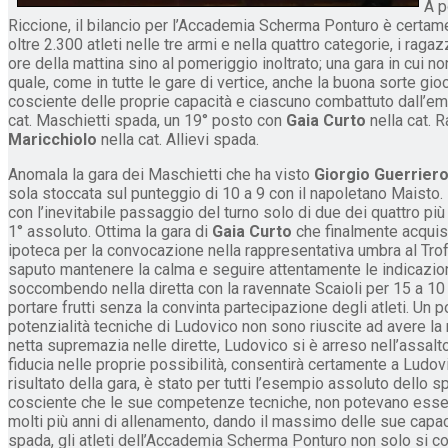
A p
Riccione, il bilancio per l’Accademia Scherma Ponturo è certame
oltre 2.300 atleti nelle tre armi e nella quattro categorie, i rag
ore della mattina sino al pomeriggio inoltrato; una gara in cui n
quale, come in tutte le gare di vertice, anche la buona sorte gio
cosciente delle proprie capacità e ciascuno combattuto dall’emoz
cat. Maschietti spada, un 19° posto con
Gaia Curto
nella cat. 
Maricchiolo
nella cat. Allievi spada.
Anomala la gara dei Maschietti che ha visto
Giorgio Guerrier
sola stoccata sul punteggio di 10 a 9 con il napoletano Maisto. 
con l’inevitabile passaggio del turno solo di due dei quattro più f
1° assoluto. Ottima la gara di
Gaia Curto
che finalmente acquist
ipoteca per la convocazione nella rappresentativa umbra al Trof
saputo mantenere la calma e seguire attentamente le indicazion
soccombendo nella diretta con la ravennate Scaioli per 15 a 10 
portare frutti senza la convinta partecipazione degli atleti. Un 
potenzialità tecniche di Ludovico non sono riuscite ad avere la 
netta supremazia nelle dirette, Ludovico si è arreso nell’assal
fiducia nelle proprie possibilità, consentirà certamente a Ludov
risultato della gara, è stato per tutti l’esempio assoluto dello 
cosciente che le sue competenze tecniche, non potevano essere 
molti più anni di allenamento, dando il massimo delle sue capa
spada, gli atleti dell’Accademia Scherma Ponturo non solo si con