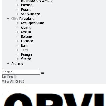
Monteleone d’Orvieto
Parrano
Porano
San Venanzo
Oltre l’orvietano
Acquapendente
Alviano
Amelia
Bolsena
Lugnano
Narni
Terni
Perugia
Viterbo
Archivio
No Result
View All Result