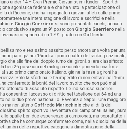
liano under 14 – Gran Premio Giovanissimi Kinder+ Sport di
gione agonistica federale e che ha visto la partecipazione di
uella di Riccione, che ha impegnato i giovani atleti dalle prime
promettere una intera stagione di lavoro e sacrifici e nella
bini e Giorgio Guerriero
si sono presentati carichi, ognuno
lancio conclusivo segna un 9° posto con
Giorgio Guerriero
nella
 Giovanissimi spada ed un 179° posto con
Goffredo
un bellissimo e tesissimo assalto perso ancora una volta per una
nticipato già nei 16mi tra i primi quattro del ranking nazionale,
gio che alla fine del doppio turno dei gironi, si era classificato
ala ben 26 posizioni nel rankig nazionale, ponendo una forte
l suo primo campionato italiano, già nella fase a gironi ha
ienza. Solo la sfortuna le ha impedito di non entrare nel 16mi
à ha confermato la bontà del lavoro svolto che non può mai
ltato ottenuto di assoluto rispetto. Le indiscusse superiori
ha consentito l’accesso di diritto nel tabellone dei 64 ed una
itto nelle due prove nazionali di Ravenna e Napoli. Una maggiore
timo ma non ultimo
Goffredo Maricchiolo
che al di là del
dissimo spirito sportivo l’avventura dei campionati italiani, pure
alle spalle ben due esperienze ai campionati, ma soprattutto i
ortiva che ha comunque confermato come, nella disciplina della
leti umbri delle rispettive categorie a dimostrazione della