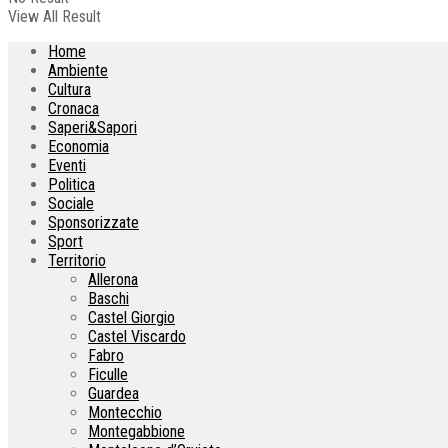
View All Result
Home
Ambiente
Cultura
Cronaca
Saperi&Sapori
Economia
Eventi
Politica
Sociale
Sponsorizzate
Sport
Territorio
Allerona
Baschi
Castel Giorgio
Castel Viscardo
Fabro
Ficulle
Guardea
Montecchio
Montegabbione