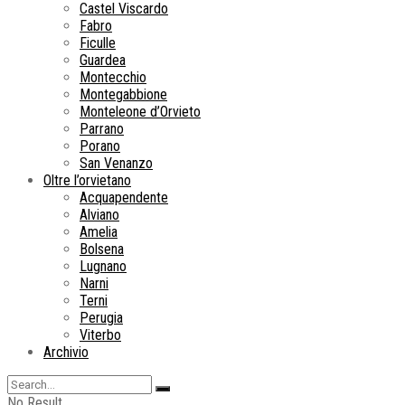
Castel Viscardo
Fabro
Ficulle
Guardea
Montecchio
Montegabbione
Monteleone d’Orvieto
Parrano
Porano
San Venanzo
Oltre l’orvietano
Acquapendente
Alviano
Amelia
Bolsena
Lugnano
Narni
Terni
Perugia
Viterbo
Archivio
No Result