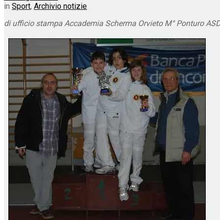
in
Sport
,
Archivio notizie
di ufficio stampa Accademia Scherma Orvieto M° Ponturo 