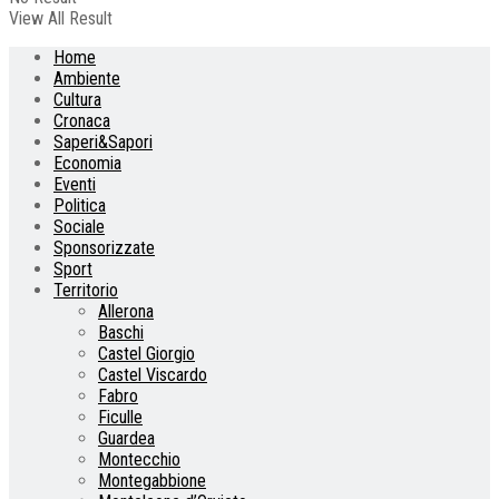
View All Result
Home
Ambiente
Cultura
Cronaca
Saperi&Sapori
Economia
Eventi
Politica
Sociale
Sponsorizzate
Sport
Territorio
Allerona
Baschi
Castel Giorgio
Castel Viscardo
Fabro
Ficulle
Guardea
Montecchio
Montegabbione