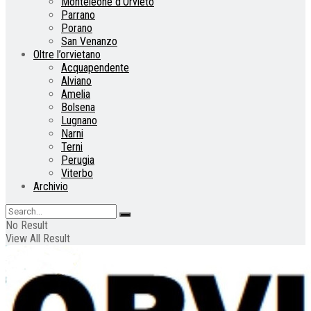
Monteleone d’Orvieto
Parrano
Porano
San Venanzo
Oltre l’orvietano
Acquapendente
Alviano
Amelia
Bolsena
Lugnano
Narni
Terni
Perugia
Viterbo
Archivio
No Result
View All Result