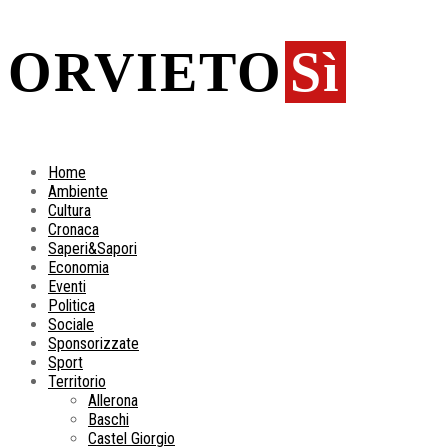
ORVIETO
Sì
Home
Ambiente
Cultura
Cronaca
Saperi&Sapori
Economia
Eventi
Politica
Sociale
Sponsorizzate
Sport
Territorio
Allerona
Baschi
Castel Giorgio