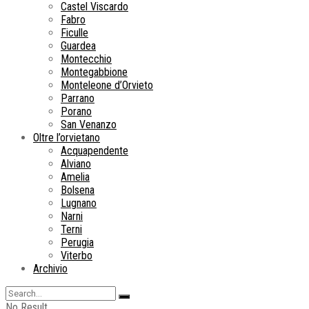
Castel Viscardo
Fabro
Ficulle
Guardea
Montecchio
Montegabbione
Monteleone d’Orvieto
Parrano
Porano
San Venanzo
Oltre l’orvietano
Acquapendente
Alviano
Amelia
Bolsena
Lugnano
Narni
Terni
Perugia
Viterbo
Archivio
No Result