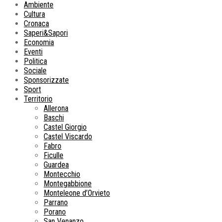
Ambiente
Cultura
Cronaca
Saperi&Sapori
Economia
Eventi
Politica
Sociale
Sponsorizzate
Sport
Territorio
Allerona
Baschi
Castel Giorgio
Castel Viscardo
Fabro
Ficulle
Guardea
Montecchio
Montegabbione
Monteleone d’Orvieto
Parrano
Porano
San Venanzo