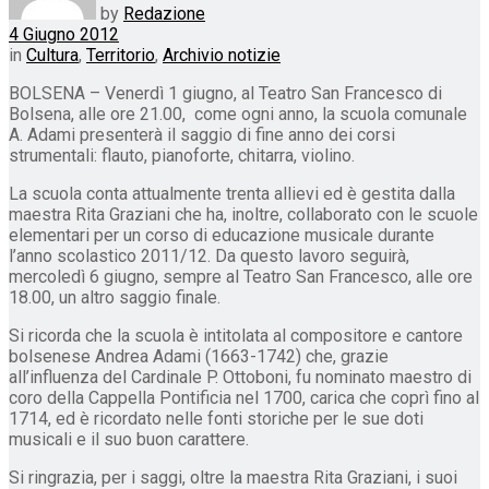
by
Redazione
4 Giugno 2012
in
Cultura
,
Territorio
,
Archivio notizie
BOLSENA – Venerdì 1 giugno, al Teatro San Francesco di
Bolsena, alle ore 21.00, come ogni anno, la scuola comunale
A. Adami presenterà il saggio di fine anno dei corsi
strumentali: flauto, pianoforte, chitarra, violino.
La scuola conta attualmente trenta allievi ed è gestita dalla
maestra Rita Graziani che ha, inoltre, collaborato con le scuole
elementari per un corso di educazione musicale durante
l’anno scolastico 2011/12. Da questo lavoro seguirà,
mercoledì 6 giugno, sempre al Teatro San Francesco, alle ore
18.00, un altro saggio finale.
Si ricorda che la scuola è intitolata al compositore e cantore
bolsenese Andrea Adami (1663-1742) che, grazie
all’influenza del Cardinale P. Ottoboni, fu nominato maestro di
coro della Cappella Pontificia nel 1700, carica che coprì fino al
1714, ed è ricordato nelle fonti storiche per le sue doti
musicali e il suo buon carattere.
Si ringrazia, per i saggi, oltre la maestra Rita Graziani, i suoi