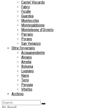
Castel Viscardo
Fabro
Ficulle
Guardea
Montecchio
Montegabbione
Monteleone d’Orvieto
Parrano
Porano
San Venanzo
Oltre l’orvietano
Acquapendente
Alviano
Amelia
Bolsena
Lugnano
Narni
Terni
Perugia
Viterbo
Archivio
No Result