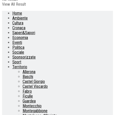
View All Result
Home
Ambiente
Cultura
Cronaca
Saperi&Sapori
Economia
Eventi
Politica
Sociale
Sponsorizzate
Sport
Territorio
Allerona
Baschi
Castel Giorgio
Castel Viscardo
Fabro
Ficulle
Guardea
Montecchio
Montegabbione