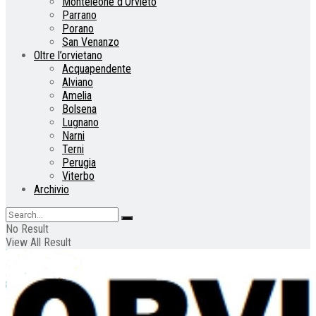
Monteleone d’Orvieto
Parrano
Porano
San Venanzo
Oltre l’orvietano
Acquapendente
Alviano
Amelia
Bolsena
Lugnano
Narni
Terni
Perugia
Viterbo
Archivio
No Result
View All Result