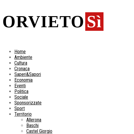
ORVIETO
Sì
Home
Ambiente
Cultura
Cronaca
Saperi&Sapori
Economia
Eventi
Politica
Sociale
Sponsorizzate
Sport
Territorio
Allerona
Baschi
Castel Giorgio