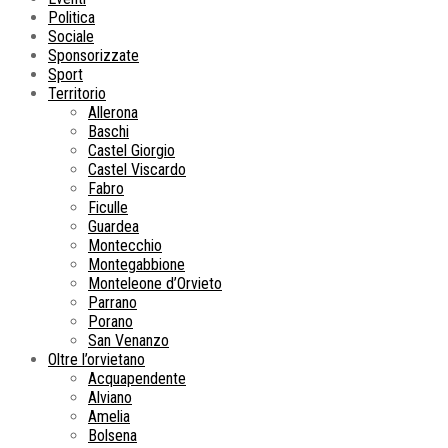
Politica
Sociale
Sponsorizzate
Sport
Territorio
Allerona
Baschi
Castel Giorgio
Castel Viscardo
Fabro
Ficulle
Guardea
Montecchio
Montegabbione
Monteleone d’Orvieto
Parrano
Porano
San Venanzo
Oltre l’orvietano
Acquapendente
Alviano
Amelia
Bolsena