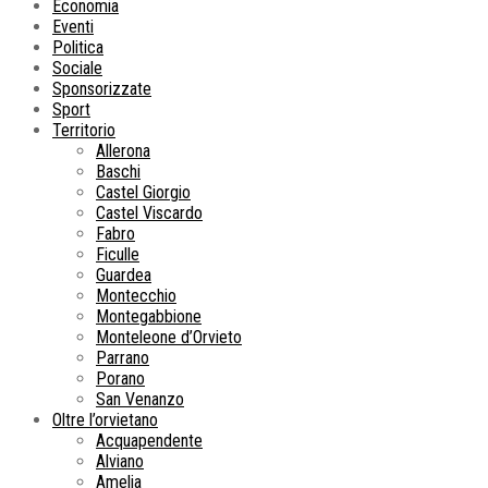
Economia
Eventi
Politica
Sociale
Sponsorizzate
Sport
Territorio
Allerona
Baschi
Castel Giorgio
Castel Viscardo
Fabro
Ficulle
Guardea
Montecchio
Montegabbione
Monteleone d’Orvieto
Parrano
Porano
San Venanzo
Oltre l’orvietano
Acquapendente
Alviano
Amelia