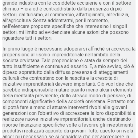
grande industria con le cosiddette acciaierie e con il settore
chimico – era ed è contraddistinto dalla presenza di più
settori, dal turismo, al commercio, all’artigianato, all’edilizia,
all’agricoltura. Senza addentrarmi, per il momento,
nell’elencare proposte specifiche che interessino i singoli
settori, mi limito ad evidenziare alcune azioni che possono
riguardare tutti i settori.
In primo luogo è necessario adoperarsi affinchè si accresca la
propensione al rischio imprenditoriale nell’ambito della
società orvietana. Tale propensione è stata da sempre del
tutto insufficiente e continua ad esserlo. E, a mio avviso, ciò è
dipeso soprattutto dalla diffusa presenza di atteggiamenti
culturali che contrastano con la nascita e la crescita di
iniziative imprenditoriali davvero importanti. Ciò vuol dire che
sarebbe indispensabile mutare quanto meno alcuni elementi
della mentalità prevalente, dello stesso modo di pensare, di
componenti significative della società orvietana. Pertanto non
si potrà fare a meno di attuare interventi rivolti alle giovani
generazioni con l’obiettivo di accrescere la loro disponibilità a
realizzare nuove iniziative imprenditoriali, anche destinando
risorse finanziarie specifiche volte a favorire gli investimenti
produttivi realizzati appunto da giovani. Tutto questo si rivela
ancor più necessario se si considera che per accrescere in