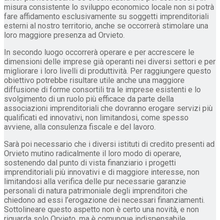
misura consistente lo sviluppo economico locale non si potrà
fare affidamento esclusivamente su soggetti imprenditoriali
esterni al nostro territorio, anche se occorrerà stimolare una
loro maggiore presenza ad Orvieto.
In secondo luogo occorrerà operare e per accrescere le
dimensioni delle imprese già operanti nei diversi settori e per
migliorare i loro livelli di produttività. Per raggiungere questo
obiettivo potrebbe risultare utile anche una maggiore
diffusione di forme consortili tra le imprese esistenti e lo
svolgimento di un ruolo più efficace da parte della
associazioni imprenditoriali che dovranno erogare servizi più
qualificati ed innovativi, non limitandosi, come spesso
avviene, alla consulenza fiscale e del lavoro.
Sarà poi necessario che i diversi istituti di credito presenti ad
Orvieto mutino radicalmente il loro modo di operare,
sostenendo dal punto di vista finanziario i progetti
imprenditoriali più innovativi e di maggiore interesse, non
limitandosi alla verifica delle pur necessarie garanzie
personali di natura patrimoniale degli imprenditori che
chiedono ad essi l’erogazione dei necessari finanziamenti.
Sottolineare questo aspetto non è certo una novità, e non
riguarda solo Orvieto, ma è comunque indispensabile