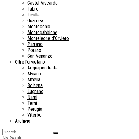
Castel Viscardo
Fabro
Ficulle
Guardea
Montecchio
Montegabbione
Monteleone d’Orvieto
Parrano
Porano
San Venanzo
Oltre l’orvietano
Acquapendente
Alviano
Amelia
Bolsena
Lugnano
Narni
Terni
Perugia
Viterbo
Archivio
No Result