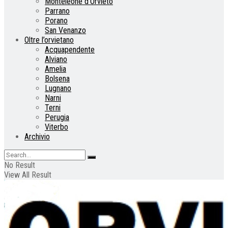
Monteleone d’Orvieto
Parrano
Porano
San Venanzo
Oltre l’orvietano
Acquapendente
Alviano
Amelia
Bolsena
Lugnano
Narni
Terni
Perugia
Viterbo
Archivio
No Result
View All Result