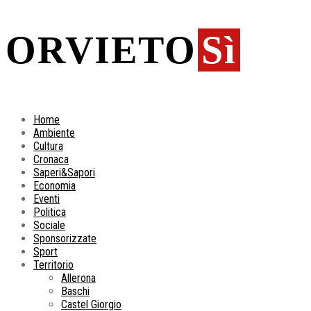
ORVIETO
Sì
Home
Ambiente
Cultura
Cronaca
Saperi&Sapori
Economia
Eventi
Politica
Sociale
Sponsorizzate
Sport
Territorio
Allerona
Baschi
Castel Giorgio