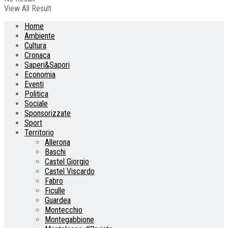
View All Result
Home
Ambiente
Cultura
Cronaca
Saperi&Sapori
Economia
Eventi
Politica
Sociale
Sponsorizzate
Sport
Territorio
Allerona
Baschi
Castel Giorgio
Castel Viscardo
Fabro
Ficulle
Guardea
Montecchio
Montegabbione