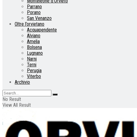
Monteleone d’Orvieto
Parrano
Porano
San Venanzo
Oltre l’orvietano
Acquapendente
Alviano
Amelia
Bolsena
Lugnano
Narni
Terni
Perugia
Viterbo
Archivio
No Result
View All Result