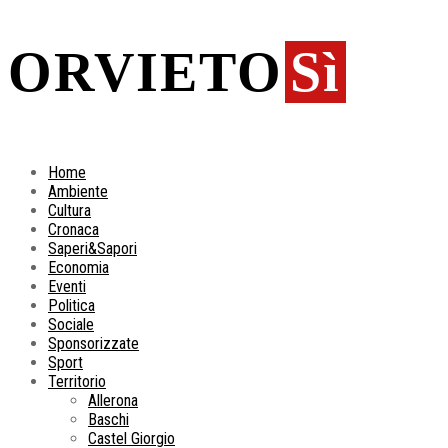
ORVIETO
Sì
Home
Ambiente
Cultura
Cronaca
Saperi&Sapori
Economia
Eventi
Politica
Sociale
Sponsorizzate
Sport
Territorio
Allerona
Baschi
Castel Giorgio