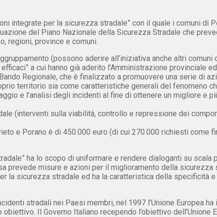
ni integrate per la sicurezza stradale” con il quale i comuni di 
attuazione del Piano Nazionale della Sicurezza Stradale che preved
o, regioni, province e comuni.
 raggruppamento (possono aderire all’iniziativa anche altri comuni
ni efficaci” a cui hanno già aderito l’Amministrazione provinciale ed
 Bando Regionale, che è finalizzato a promuovere una serie di azio
prio territorio sia come caratteristiche generali del fenomeno c
ggio e l’analisi degli incidenti al fine di ottenere un migliore e 
adale (interventi sulla viabilità, controllo e repressione dei com
eto e Porano è di 450.000 euro (di cui 270.000 richiesti come fi
radale” ha lo scopo di uniformare e rendere dialoganti su scala prov
 prevede misure e azioni per il miglioramento della sicurezza strada
 la sicurezza stradale ed ha la caratteristica della specificità e
ncidenti stradali nei Paesi membri, nel 1997 l’Unione Europea ha 
biettivo. Il Governo Italiano recependo l’obiettivo dell’Unione E