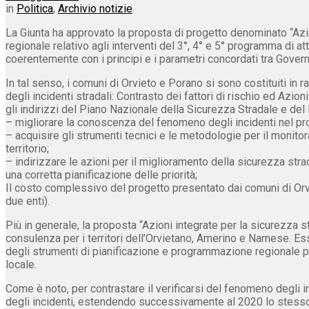
in
Politica
,
Archivio notizie
La Giunta ha approvato la proposta di progetto denominato “Azio
regionale relativo agli interventi del 3°, 4° e 5° programma di 
coerentemente con i principi e i parametri concordati tra Govern
In tal senso, i comuni di Orvieto e Porano si sono costituiti in
degli incidenti stradali: Contrasto dei fattori di rischio ed Azio
gli indirizzi del Piano Nazionale della Sicurezza Stradale e del
– migliorare la conoscenza del fenomeno degli incidenti nel pro
– acquisire gli strumenti tecnici e le metodologie per il monitora
territorio;
– indirizzare le azioni per il miglioramento della sicurezza str
una corretta pianificazione delle priorità;
Il costo complessivo del progetto presentato dai comuni di Orvi
due enti).
Più in generale, la proposta “Azioni integrate per la sicurezza st
consulenza per i territori dell’Orvietano, Amerino e Narnese. Essa
degli strumenti di pianificazione e programmazione regionale per
locale.
Come è noto, per contrastare il verificarsi del fenomeno degli i
degli incidenti, estendendo successivamente al 2020 lo stesso o