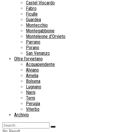
Castel Viscardo
Fabro
Ficulle
Guardea
Montecchio
Montegabbione
Monteleone d’Orvieto
Parrano
Porano
San Venanzo
Oltre l’orvietano
Acquapendente
Alviano
Amelia
Bolsena
Lugnano
Narni
Terni
Perugia
Viterbo
Archivio
No Result