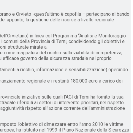
Porano e Orvieto -quest’ultimo è capofila – partecipano al bando
e, appunto, la gestione delle risorse a livello regionale
 dell’Orvietano) in linea col Programma “Analisi e Monitoraggio
 i comuni della Provincia di Terni, condividendo gli obiettivi e
ni strutturate mirate a:
he come mappatura del rischio sulla viabilità di competenza;
più efficace governo della sicurezza stradale nel proprio
portamenti a rischio, informazione e sensibilizzazione) operando
nanziamento regionale e i restanti 180.000 euro a carico dei
inciale iniziative sulle quali l’ACI di Terni ha fornito la sua
le riferibili ai settori di intervento prioritari, nel rispetto
 aggiuntività rispetto all’azione corrente dell’amministrazione
imposto l’obiettivo di dimezzare entro l’anno 2010 le vittime
uropea, ha istituito nel 1999 il Piano Nazionale della Sicurezza