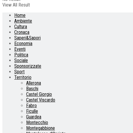
View All Result
Home
Ambiente
Cultura
Cronaca
Saperi&Sapori
Economia
Eventi
Politica
Sociale
Sponsorizzate
Sport
Territorio
Allerona
Baschi
Castel Giorgio
Castel Viscardo
Fabro
Ficulle
Guardea
Montecchio
Montegabbione