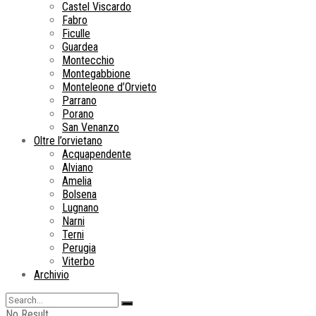
Castel Viscardo
Fabro
Ficulle
Guardea
Montecchio
Montegabbione
Monteleone d’Orvieto
Parrano
Porano
San Venanzo
Oltre l’orvietano
Acquapendente
Alviano
Amelia
Bolsena
Lugnano
Narni
Terni
Perugia
Viterbo
Archivio
No Result