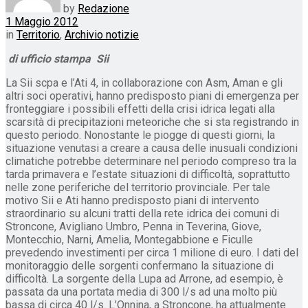
by
Redazione
1 Maggio 2012
in
Territorio
,
Archivio notizie
di ufficio stampa Sii
La Sii scpa e l’Ati 4, in collaborazione con Asm, Aman e gli
altri soci operativi, hanno predisposto piani di emergenza per
fronteggiare i possibili effetti della crisi idrica legati alla
scarsità di precipitazioni meteoriche che si sta registrando in
questo periodo. Nonostante le piogge di questi giorni, la
situazione venutasi a creare a causa delle inusuali condizioni
climatiche potrebbe determinare nel periodo compreso tra la
tarda primavera e l’estate situazioni di difficoltà, soprattutto
nelle zone periferiche del territorio provinciale. Per tale
motivo Sii e Ati hanno predisposto piani di intervento
straordinario su alcuni tratti della rete idrica dei comuni di
Stroncone, Avigliano Umbro, Penna in Teverina, Giove,
Montecchio, Narni, Amelia, Montegabbione e Ficulle
prevedendo investimenti per circa 1 milione di euro. I dati del
monitoraggio delle sorgenti confermano la situazione di
difficoltà. La sorgente della Lupa ad Arrone, ad esempio, è
passata da una portata media di 300 l/s ad una molto più
bassa di circa 40 l/s. L’Onnina, a Stroncone, ha attualmente