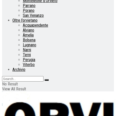
Monteleone d’Orvieto
Parrano
Porano
San Venanzo
Oltre l’orvietano
Acquapendente
Alviano
Amelia
Bolsena
Lugnano
Narni
Terni
Perugia
Viterbo
Archivio
No Result
View All Result