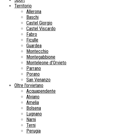
Sport
Territorio
Allerona
Baschi
Castel Giorgio
Castel Viscardo
Fabro
Ficulle
Guardea
Montecchio
Montegabbione
Monteleone d’Orvieto
Parrano
Porano
San Venanzo
Oltre l’orvietano
Acquapendente
Alviano
Amelia
Bolsena
Lugnano
Narni
Terni
Perugia