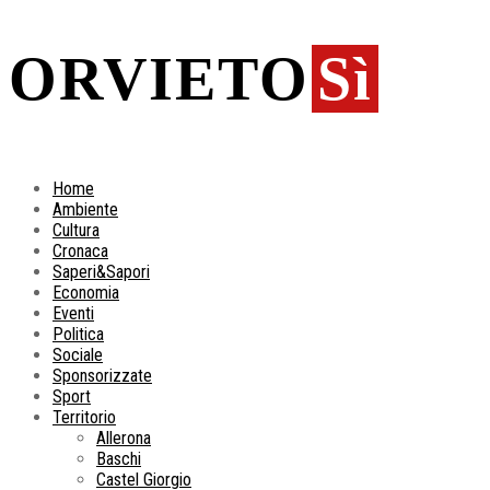
ORVIETO
Sì
Home
Ambiente
Cultura
Cronaca
Saperi&Sapori
Economia
Eventi
Politica
Sociale
Sponsorizzate
Sport
Territorio
Allerona
Baschi
Castel Giorgio