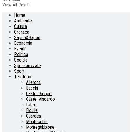
View All Result
Home
Ambiente
Cultura
Cronaca
Saperi&Sapori
Economia
Eventi
Politica
Sociale
Sponsorizzate
Sport
Territorio
Allerona
Baschi
Castel Giorgio
Castel Viscardo
Fabro
Ficulle
Guardea
Montecchio
Montegabbione