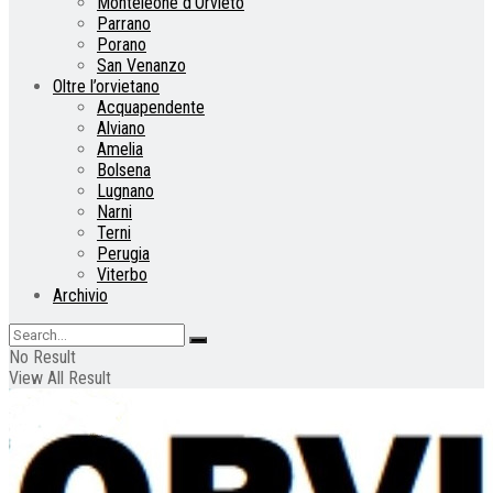
Monteleone d’Orvieto
Parrano
Porano
San Venanzo
Oltre l’orvietano
Acquapendente
Alviano
Amelia
Bolsena
Lugnano
Narni
Terni
Perugia
Viterbo
Archivio
No Result
View All Result