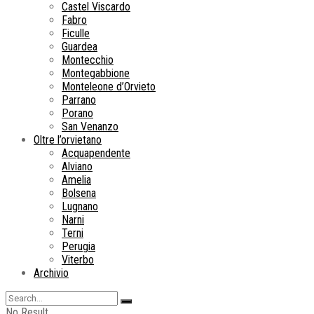
Castel Viscardo
Fabro
Ficulle
Guardea
Montecchio
Montegabbione
Monteleone d’Orvieto
Parrano
Porano
San Venanzo
Oltre l’orvietano
Acquapendente
Alviano
Amelia
Bolsena
Lugnano
Narni
Terni
Perugia
Viterbo
Archivio
No Result