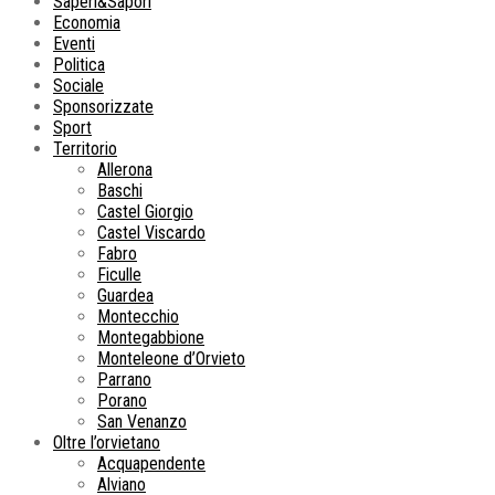
Saperi&Sapori
Economia
Eventi
Politica
Sociale
Sponsorizzate
Sport
Territorio
Allerona
Baschi
Castel Giorgio
Castel Viscardo
Fabro
Ficulle
Guardea
Montecchio
Montegabbione
Monteleone d’Orvieto
Parrano
Porano
San Venanzo
Oltre l’orvietano
Acquapendente
Alviano