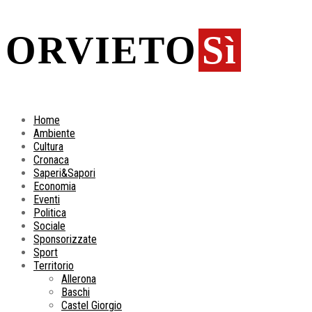
ORVIETO
Sì
Home
Ambiente
Cultura
Cronaca
Saperi&Sapori
Economia
Eventi
Politica
Sociale
Sponsorizzate
Sport
Territorio
Allerona
Baschi
Castel Giorgio