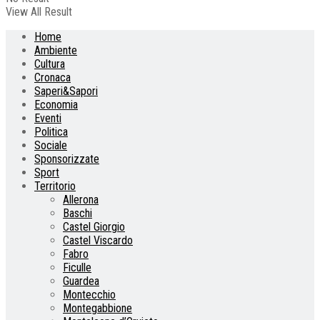
View All Result
Home
Ambiente
Cultura
Cronaca
Saperi&Sapori
Economia
Eventi
Politica
Sociale
Sponsorizzate
Sport
Territorio
Allerona
Baschi
Castel Giorgio
Castel Viscardo
Fabro
Ficulle
Guardea
Montecchio
Montegabbione