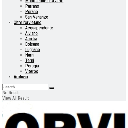
Monteleone d’Orvieto
Parrano
Porano
San Venanzo
Oltre l’orvietano
Acquapendente
Alviano
Amelia
Bolsena
Lugnano
Narni
Terni
Perugia
Viterbo
Archivio
No Result
View All Result