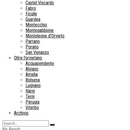
Castel Viscardo
Fabro
Ficulle
Guardea
Montecchio
Montegabbione
Monteleone d’Orvieto
Parrano
Porano
San Venanzo
Oltre l’orvietano
Acquapendente
Alviano
Amelia
Bolsena
Lugnano
Narni
Terni
Perugia
Viterbo
Archivio
No Result