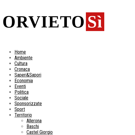
ORVIETO
Sì
Home
Ambiente
Cultura
Cronaca
Saperi&Sapori
Economia
Eventi
Politica
Sociale
Sponsorizzate
Sport
Territorio
Allerona
Baschi
Castel Giorgio