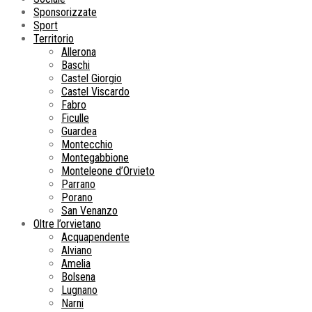
Sponsorizzate
Sport
Territorio
Allerona
Baschi
Castel Giorgio
Castel Viscardo
Fabro
Ficulle
Guardea
Montecchio
Montegabbione
Monteleone d’Orvieto
Parrano
Porano
San Venanzo
Oltre l’orvietano
Acquapendente
Alviano
Amelia
Bolsena
Lugnano
Narni