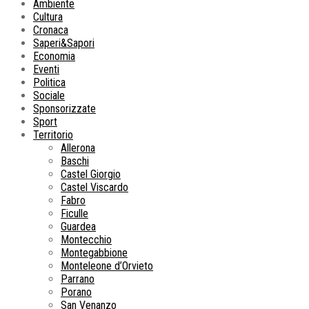
Ambiente
Cultura
Cronaca
Saperi&Sapori
Economia
Eventi
Politica
Sociale
Sponsorizzate
Sport
Territorio
Allerona
Baschi
Castel Giorgio
Castel Viscardo
Fabro
Ficulle
Guardea
Montecchio
Montegabbione
Monteleone d’Orvieto
Parrano
Porano
San Venanzo