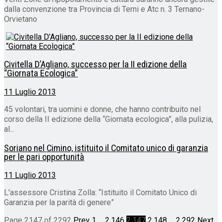
dalla convenzione tra Provincia di Terni e Atc n. 3 Ternano-
Orvietano
Civitella D’Agliano, successo per la II edizione della
“Giornata Ecologica”
11 Luglio 2013
45 volontari, tra uomini e donne, che hanno contribuito nel
corso della II edizione della “Giornata ecologica”, alla pulizia,
al...
Soriano nel Cimino, istituito il Comitato unico di garanzia
per le pari opportunità
11 Luglio 2013
L'assessore Cristina Zolla: “Istituito il Comitato Unico di
Garanzia per la parità di genere”
Page 2147 of 2292
Prev
1
…
2.146
2.147
2.148
…
2.292
Next