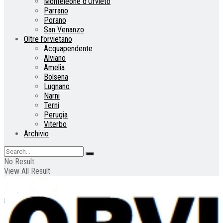
Monteleone d’Orvieto
Parrano
Porano
San Venanzo
Oltre l’orvietano
Acquapendente
Alviano
Amelia
Bolsena
Lugnano
Narni
Terni
Perugia
Viterbo
Archivio
No Result
View All Result