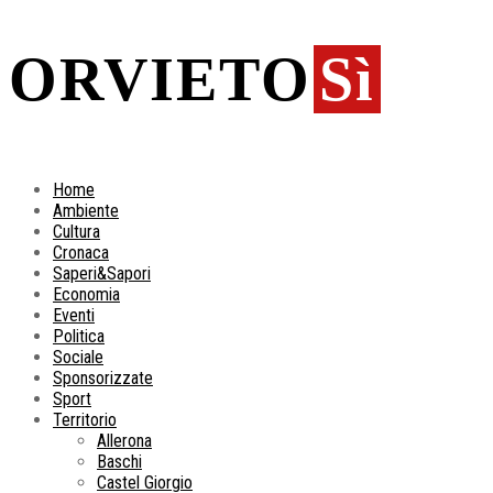
ORVIETO
Sì
Home
Ambiente
Cultura
Cronaca
Saperi&Sapori
Economia
Eventi
Politica
Sociale
Sponsorizzate
Sport
Territorio
Allerona
Baschi
Castel Giorgio