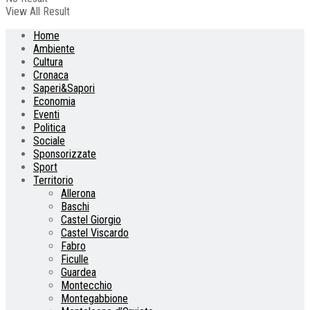
View All Result
Home
Ambiente
Cultura
Cronaca
Saperi&Sapori
Economia
Eventi
Politica
Sociale
Sponsorizzate
Sport
Territorio
Allerona
Baschi
Castel Giorgio
Castel Viscardo
Fabro
Ficulle
Guardea
Montecchio
Montegabbione