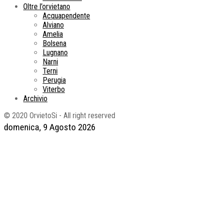
Oltre l’orvietano
Acquapendente
Alviano
Amelia
Bolsena
Lugnano
Narni
Terni
Perugia
Viterbo
Archivio
© 2020 OrvietoSi - All right reserved
domenica, 9 Agosto 2026