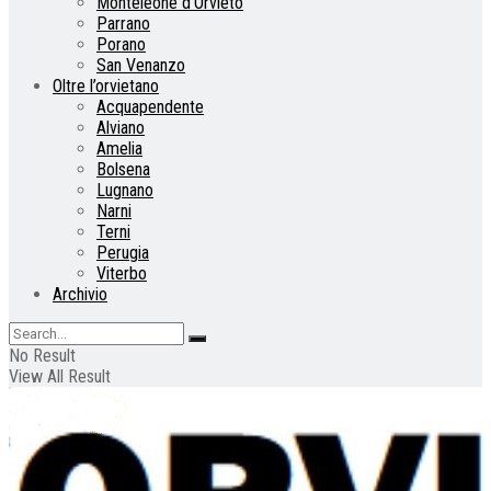
Monteleone d’Orvieto
Parrano
Porano
San Venanzo
Oltre l’orvietano
Acquapendente
Alviano
Amelia
Bolsena
Lugnano
Narni
Terni
Perugia
Viterbo
Archivio
No Result
View All Result