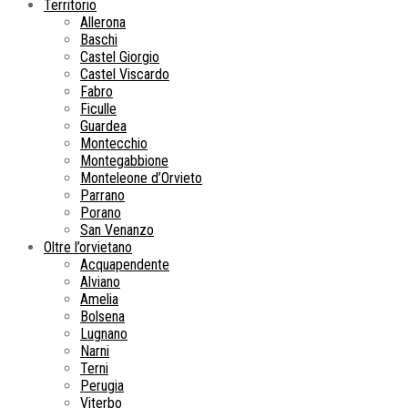
Territorio
Allerona
Baschi
Castel Giorgio
Castel Viscardo
Fabro
Ficulle
Guardea
Montecchio
Montegabbione
Monteleone d’Orvieto
Parrano
Porano
San Venanzo
Oltre l’orvietano
Acquapendente
Alviano
Amelia
Bolsena
Lugnano
Narni
Terni
Perugia
Viterbo