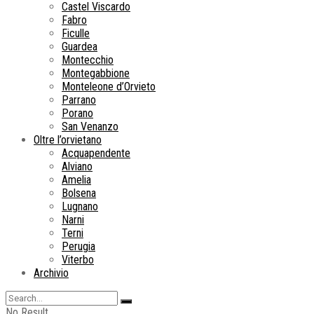
Castel Viscardo
Fabro
Ficulle
Guardea
Montecchio
Montegabbione
Monteleone d’Orvieto
Parrano
Porano
San Venanzo
Oltre l’orvietano
Acquapendente
Alviano
Amelia
Bolsena
Lugnano
Narni
Terni
Perugia
Viterbo
Archivio
No Result