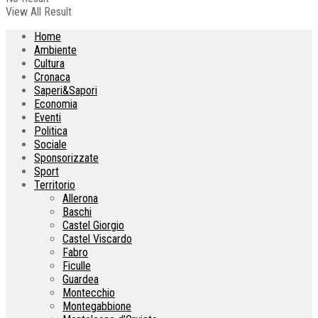
View All Result
Home
Ambiente
Cultura
Cronaca
Saperi&Sapori
Economia
Eventi
Politica
Sociale
Sponsorizzate
Sport
Territorio
Allerona
Baschi
Castel Giorgio
Castel Viscardo
Fabro
Ficulle
Guardea
Montecchio
Montegabbione