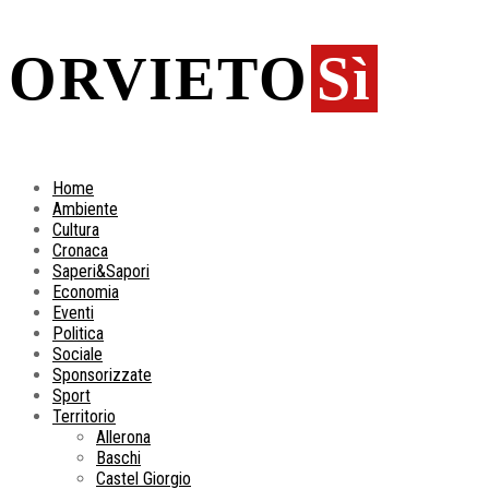
ORVIETO
Sì
Home
Ambiente
Cultura
Cronaca
Saperi&Sapori
Economia
Eventi
Politica
Sociale
Sponsorizzate
Sport
Territorio
Allerona
Baschi
Castel Giorgio