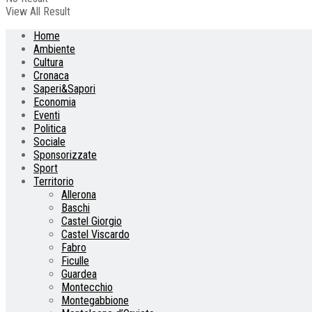
View All Result
Home
Ambiente
Cultura
Cronaca
Saperi&Sapori
Economia
Eventi
Politica
Sociale
Sponsorizzate
Sport
Territorio
Allerona
Baschi
Castel Giorgio
Castel Viscardo
Fabro
Ficulle
Guardea
Montecchio
Montegabbione