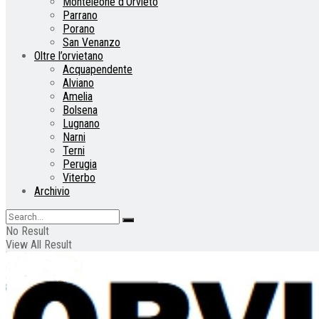
Monteleone d’Orvieto
Parrano
Porano
San Venanzo
Oltre l’orvietano
Acquapendente
Alviano
Amelia
Bolsena
Lugnano
Narni
Terni
Perugia
Viterbo
Archivio
No Result
View All Result