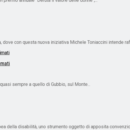
premio annuale "Deruta il valore delle donne",...
, dove con questa nuova iniziativa Michele Toniaccini intende raff
imati
 quasi sempre a quello di Gubbio, sul Monte...
ea della disabilità, uno strumento oggetto di apposita convenzio