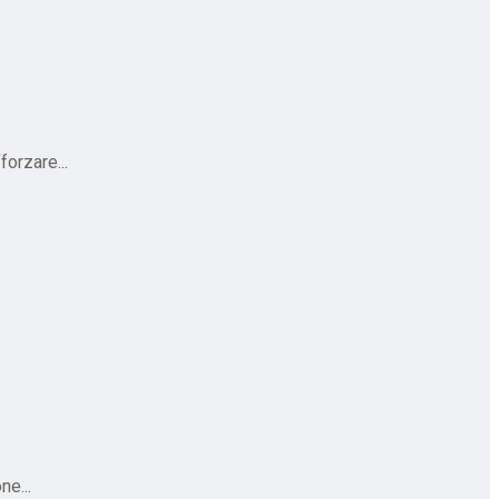
orzare...
ne...