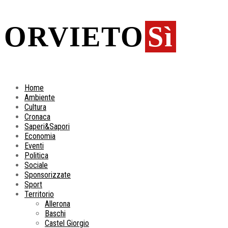
ORVIETO
Sì
Home
Ambiente
Cultura
Cronaca
Saperi&Sapori
Economia
Eventi
Politica
Sociale
Sponsorizzate
Sport
Territorio
Allerona
Baschi
Castel Giorgio