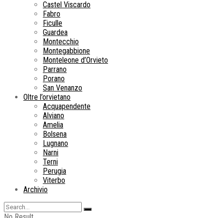
Castel Viscardo
Fabro
Ficulle
Guardea
Montecchio
Montegabbione
Monteleone d’Orvieto
Parrano
Porano
San Venanzo
Oltre l’orvietano
Acquapendente
Alviano
Amelia
Bolsena
Lugnano
Narni
Terni
Perugia
Viterbo
Archivio
No Result