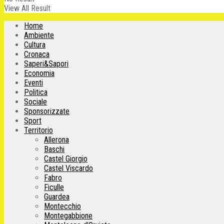
View All Result
Home
Ambiente
Cultura
Cronaca
Saperi&Sapori
Economia
Eventi
Politica
Sociale
Sponsorizzate
Sport
Territorio
Allerona
Baschi
Castel Giorgio
Castel Viscardo
Fabro
Ficulle
Guardea
Montecchio
Montegabbione