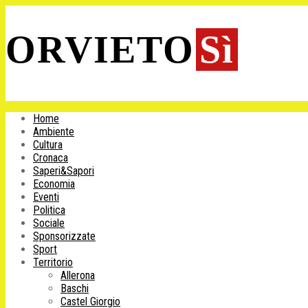
ORVIETO
Sì
Home
Ambiente
Cultura
Cronaca
Saperi&Sapori
Economia
Eventi
Politica
Sociale
Sponsorizzate
Sport
Territorio
Allerona
Baschi
Castel Giorgio