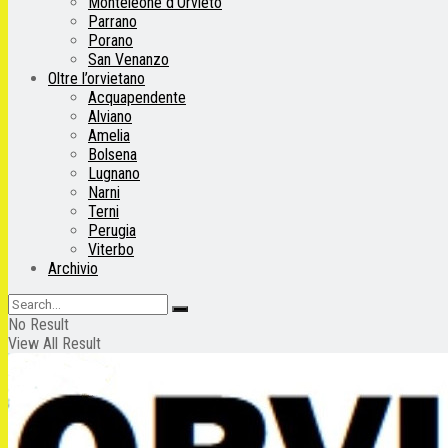
Monteleone d’Orvieto
Parrano
Porano
San Venanzo
Oltre l’orvietano
Acquapendente
Alviano
Amelia
Bolsena
Lugnano
Narni
Terni
Perugia
Viterbo
Archivio
No Result
View All Result