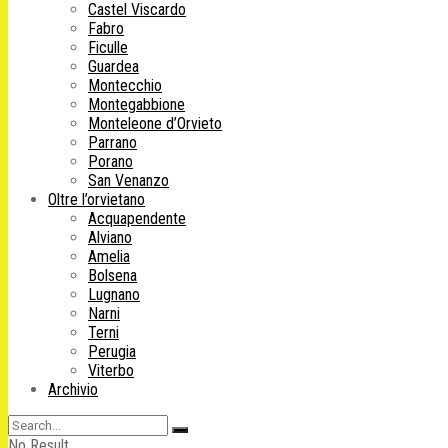
Castel Viscardo
Fabro
Ficulle
Guardea
Montecchio
Montegabbione
Monteleone d’Orvieto
Parrano
Porano
San Venanzo
Oltre l’orvietano
Acquapendente
Alviano
Amelia
Bolsena
Lugnano
Narni
Terni
Perugia
Viterbo
Archivio
No Result