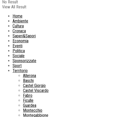
No Result
View All Result
Home
Ambiente
Cultura
Cronaca
Saperi&Sapori
Economia
Eventi
Politica
Sociale
Sponsorizzate
Sport
Territorio
Allerona
Baschi
Castel Giorgio
Castel Viscardo
Fabro
Ficulle
Guardea
Montecchio
Montegabbione