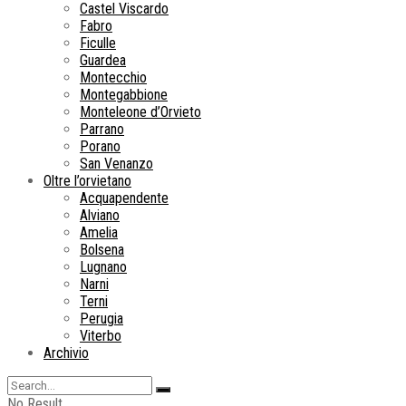
Castel Viscardo
Fabro
Ficulle
Guardea
Montecchio
Montegabbione
Monteleone d’Orvieto
Parrano
Porano
San Venanzo
Oltre l’orvietano
Acquapendente
Alviano
Amelia
Bolsena
Lugnano
Narni
Terni
Perugia
Viterbo
Archivio
No Result