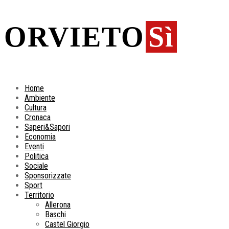
ORVIETO
Sì
Home
Ambiente
Cultura
Cronaca
Saperi&Sapori
Economia
Eventi
Politica
Sociale
Sponsorizzate
Sport
Territorio
Allerona
Baschi
Castel Giorgio