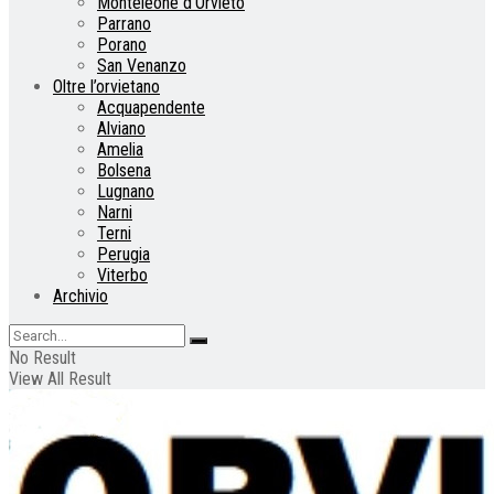
Monteleone d’Orvieto
Parrano
Porano
San Venanzo
Oltre l’orvietano
Acquapendente
Alviano
Amelia
Bolsena
Lugnano
Narni
Terni
Perugia
Viterbo
Archivio
No Result
View All Result