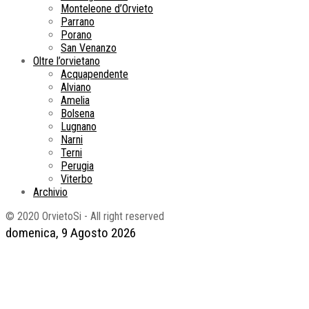
Monteleone d’Orvieto
Parrano
Porano
San Venanzo
Oltre l’orvietano
Acquapendente
Alviano
Amelia
Bolsena
Lugnano
Narni
Terni
Perugia
Viterbo
Archivio
© 2020 OrvietoSi - All right reserved
domenica, 9 Agosto 2026