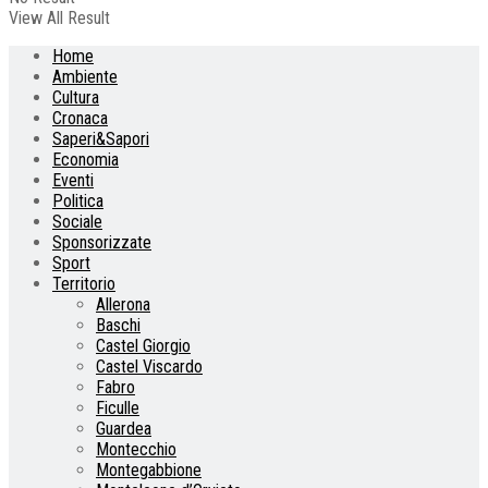
View All Result
Home
Ambiente
Cultura
Cronaca
Saperi&Sapori
Economia
Eventi
Politica
Sociale
Sponsorizzate
Sport
Territorio
Allerona
Baschi
Castel Giorgio
Castel Viscardo
Fabro
Ficulle
Guardea
Montecchio
Montegabbione