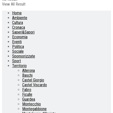
View All Result
Home
Ambiente
Cultura
Cronaca
Saperi&Sapori
Economia
Eventi
Politica
Sociale
Sponsorizzate
Sport
Territorio
Allerona
Baschi
Castel Giorgio
Castel Viscardo
Fabro
Ficulle
Guardea
Montecchio
Montegabbione