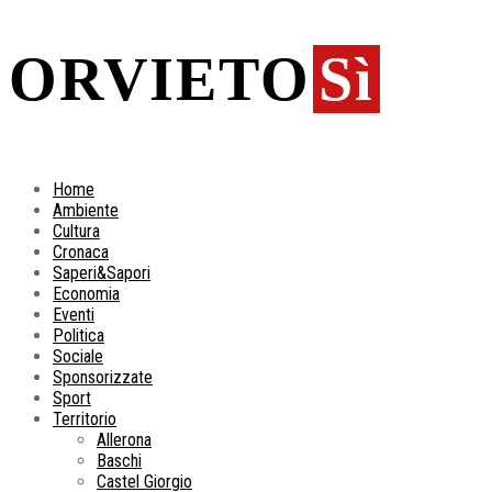
ORVIETO
Sì
Home
Ambiente
Cultura
Cronaca
Saperi&Sapori
Economia
Eventi
Politica
Sociale
Sponsorizzate
Sport
Territorio
Allerona
Baschi
Castel Giorgio