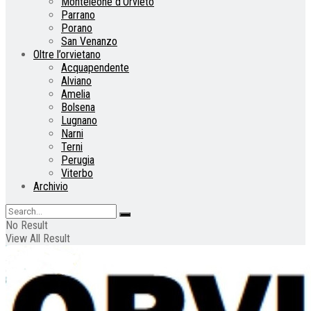
Monteleone d’Orvieto
Parrano
Porano
San Venanzo
Oltre l’orvietano
Acquapendente
Alviano
Amelia
Bolsena
Lugnano
Narni
Terni
Perugia
Viterbo
Archivio
No Result
View All Result