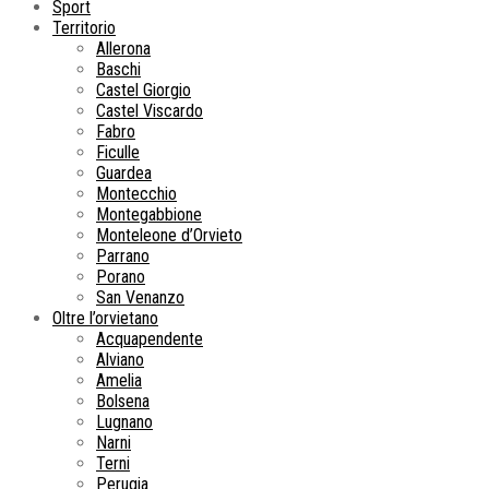
Sport
Territorio
Allerona
Baschi
Castel Giorgio
Castel Viscardo
Fabro
Ficulle
Guardea
Montecchio
Montegabbione
Monteleone d’Orvieto
Parrano
Porano
San Venanzo
Oltre l’orvietano
Acquapendente
Alviano
Amelia
Bolsena
Lugnano
Narni
Terni
Perugia