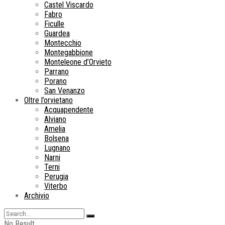
Castel Viscardo
Fabro
Ficulle
Guardea
Montecchio
Montegabbione
Monteleone d’Orvieto
Parrano
Porano
San Venanzo
Oltre l’orvietano
Acquapendente
Alviano
Amelia
Bolsena
Lugnano
Narni
Terni
Perugia
Viterbo
Archivio
No Result