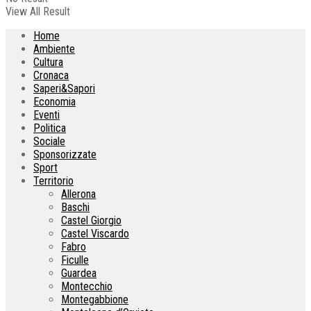
View All Result
Home
Ambiente
Cultura
Cronaca
Saperi&Sapori
Economia
Eventi
Politica
Sociale
Sponsorizzate
Sport
Territorio
Allerona
Baschi
Castel Giorgio
Castel Viscardo
Fabro
Ficulle
Guardea
Montecchio
Montegabbione