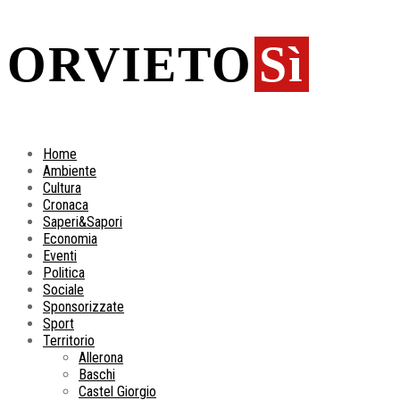
ORVIETO
Sì
Home
Ambiente
Cultura
Cronaca
Saperi&Sapori
Economia
Eventi
Politica
Sociale
Sponsorizzate
Sport
Territorio
Allerona
Baschi
Castel Giorgio