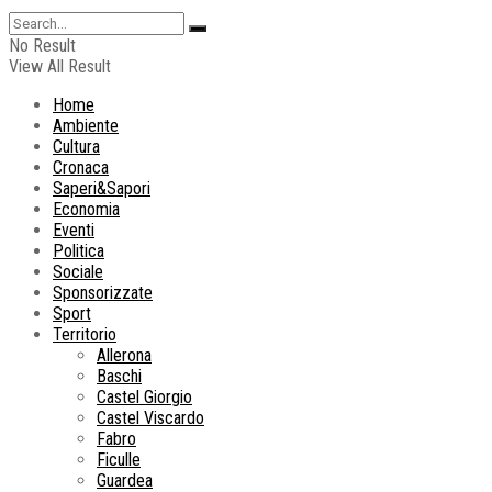
No Result
View All Result
Home
Ambiente
Cultura
Cronaca
Saperi&Sapori
Economia
Eventi
Politica
Sociale
Sponsorizzate
Sport
Territorio
Allerona
Baschi
Castel Giorgio
Castel Viscardo
Fabro
Ficulle
Guardea