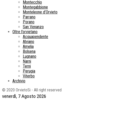
Montecchio
Montegabbione
Monteleone d’Orvieto
Parrano
Porano
San Venanzo
Oltre l’orvietano
Acquapendente
Alviano
Amelia
Bolsena
Lugnano
Narni
Terni
Perugia
Viterbo
Archivio
© 2020 OrvietoSi - All right reserved
venerdì, 7 Agosto 2026