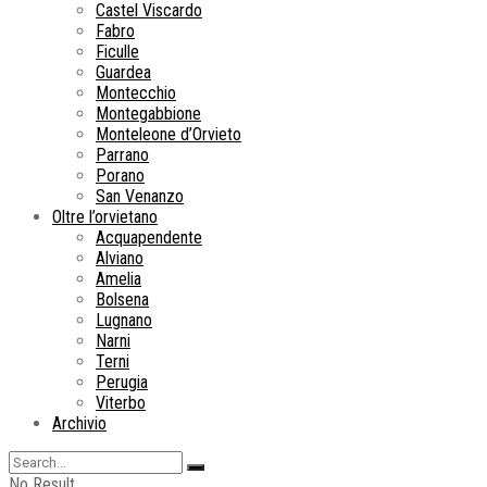
Castel Viscardo
Fabro
Ficulle
Guardea
Montecchio
Montegabbione
Monteleone d’Orvieto
Parrano
Porano
San Venanzo
Oltre l’orvietano
Acquapendente
Alviano
Amelia
Bolsena
Lugnano
Narni
Terni
Perugia
Viterbo
Archivio
No Result