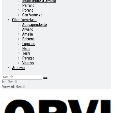
Monteleone d’Orvieto
Parrano
Porano
San Venanzo
Oltre l’orvietano
Acquapendente
Alviano
Amelia
Bolsena
Lugnano
Narni
Terni
Perugia
Viterbo
Archivio
No Result
View All Result