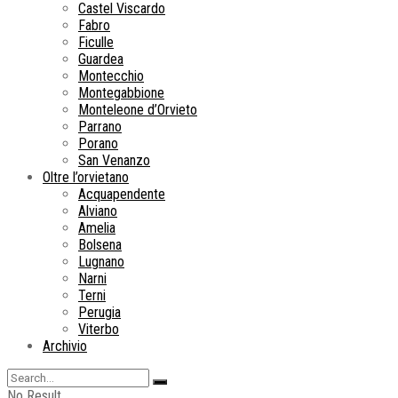
Castel Viscardo
Fabro
Ficulle
Guardea
Montecchio
Montegabbione
Monteleone d’Orvieto
Parrano
Porano
San Venanzo
Oltre l’orvietano
Acquapendente
Alviano
Amelia
Bolsena
Lugnano
Narni
Terni
Perugia
Viterbo
Archivio
No Result