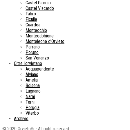
Castel Giorgio
Castel Viscardo
Fabro
Ficulle
Guardea
Montecchio
Montegabbione
Monteleone d’Orvieto
Parrano
Porano
San Venanzo
Oltre l’orvietano
Acquapendente
Alviano
Amelia
Bolsena
Lugnano
Narni
Terni
Perugia
Viterbo
Archivio
© 2020 OrvietoSi - All right reserved