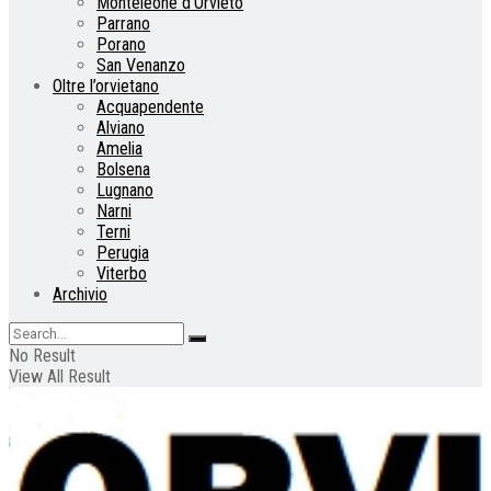
Monteleone d’Orvieto
Parrano
Porano
San Venanzo
Oltre l’orvietano
Acquapendente
Alviano
Amelia
Bolsena
Lugnano
Narni
Terni
Perugia
Viterbo
Archivio
No Result
View All Result