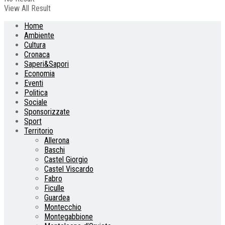
View All Result
Home
Ambiente
Cultura
Cronaca
Saperi&Sapori
Economia
Eventi
Politica
Sociale
Sponsorizzate
Sport
Territorio
Allerona
Baschi
Castel Giorgio
Castel Viscardo
Fabro
Ficulle
Guardea
Montecchio
Montegabbione