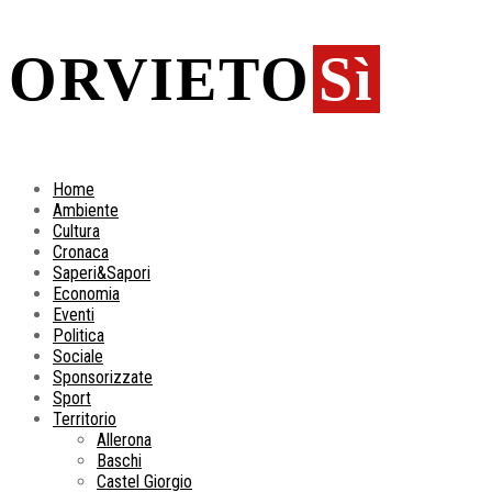
ORVIETO
Sì
Home
Ambiente
Cultura
Cronaca
Saperi&Sapori
Economia
Eventi
Politica
Sociale
Sponsorizzate
Sport
Territorio
Allerona
Baschi
Castel Giorgio