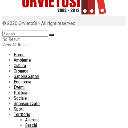
© 2020 OrvietoSi - All right reserved
No Result
View All Result
Home
Ambiente
Cultura
Cronaca
Saperi&Sapori
Economia
Eventi
Politica
Sociale
Sponsorizzate
Sport
Territorio
Allerona
Baschi