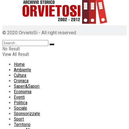
© 2020 OrvietoSi - All right reserved
No Result
View All Result
Home
Ambiente
Cultura
Cronaca
Saperi&Sapori
Economia
Eventi
Politica
Sociale
Sponsorizzate
Sport
Territorio