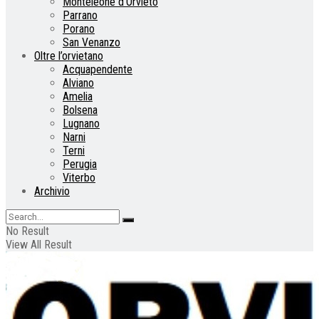
Monteleone d’Orvieto
Parrano
Porano
San Venanzo
Oltre l’orvietano
Acquapendente
Alviano
Amelia
Bolsena
Lugnano
Narni
Terni
Perugia
Viterbo
Archivio
No Result
View All Result