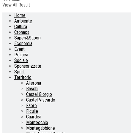
View All Result
Home
Ambiente
Cultura
Cronaca
Saperi&Sapori
Economia
Eventi
Politica
Sociale
Sponsorizzate
Sport
Territorio
Allerona
Baschi
Castel Giorgio
Castel Viscardo
Fabro
Ficulle
Guardea
Montecchio
Montegabbione