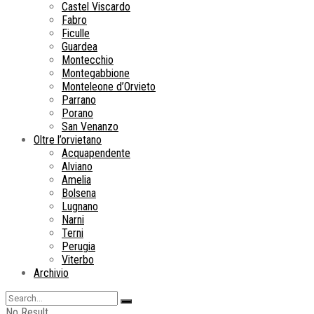
Castel Viscardo
Fabro
Ficulle
Guardea
Montecchio
Montegabbione
Monteleone d’Orvieto
Parrano
Porano
San Venanzo
Oltre l’orvietano
Acquapendente
Alviano
Amelia
Bolsena
Lugnano
Narni
Terni
Perugia
Viterbo
Archivio
No Result