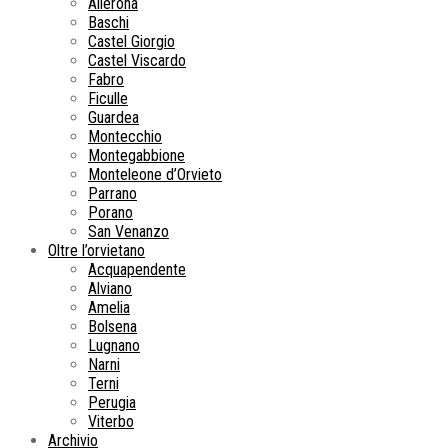
Allerona
Baschi
Castel Giorgio
Castel Viscardo
Fabro
Ficulle
Guardea
Montecchio
Montegabbione
Monteleone d’Orvieto
Parrano
Porano
San Venanzo
Oltre l’orvietano
Acquapendente
Alviano
Amelia
Bolsena
Lugnano
Narni
Terni
Perugia
Viterbo
Archivio