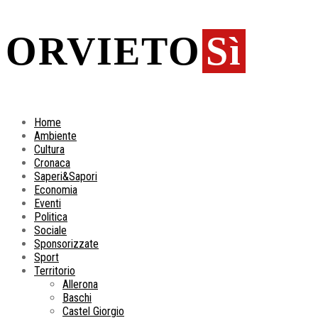
ORVIETO
Sì
Home
Ambiente
Cultura
Cronaca
Saperi&Sapori
Economia
Eventi
Politica
Sociale
Sponsorizzate
Sport
Territorio
Allerona
Baschi
Castel Giorgio