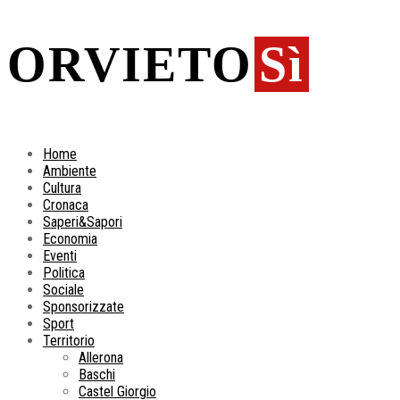
ORVIETO
Sì
Home
Ambiente
Cultura
Cronaca
Saperi&Sapori
Economia
Eventi
Politica
Sociale
Sponsorizzate
Sport
Territorio
Allerona
Baschi
Castel Giorgio