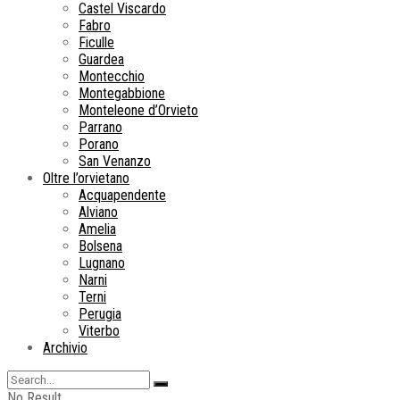
Castel Viscardo
Fabro
Ficulle
Guardea
Montecchio
Montegabbione
Monteleone d’Orvieto
Parrano
Porano
San Venanzo
Oltre l’orvietano
Acquapendente
Alviano
Amelia
Bolsena
Lugnano
Narni
Terni
Perugia
Viterbo
Archivio
No Result