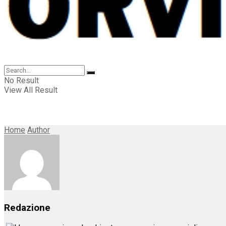
No Result
View All Result
Home
Author
Redazione