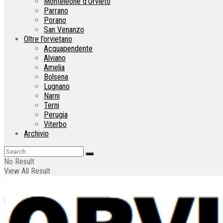
Monteleone d’Orvieto
Parrano
Porano
San Venanzo
Oltre l’orvietano
Acquapendente
Alviano
Amelia
Bolsena
Lugnano
Narni
Terni
Perugia
Viterbo
Archivio
No Result
View All Result