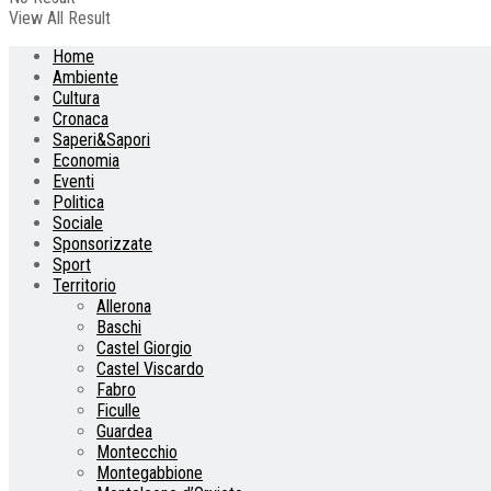
View All Result
Home
Ambiente
Cultura
Cronaca
Saperi&Sapori
Economia
Eventi
Politica
Sociale
Sponsorizzate
Sport
Territorio
Allerona
Baschi
Castel Giorgio
Castel Viscardo
Fabro
Ficulle
Guardea
Montecchio
Montegabbione