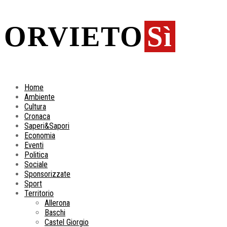
ORVIETO
Sì
Home
Ambiente
Cultura
Cronaca
Saperi&Sapori
Economia
Eventi
Politica
Sociale
Sponsorizzate
Sport
Territorio
Allerona
Baschi
Castel Giorgio