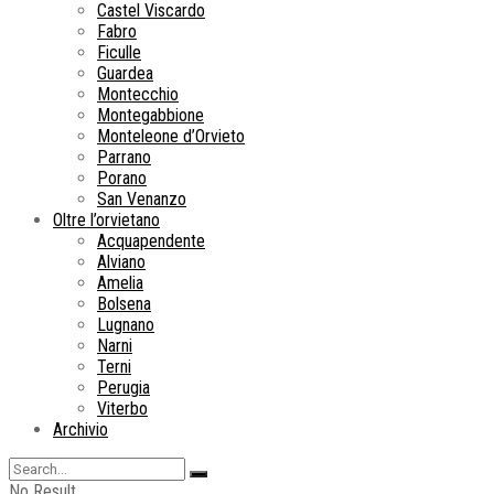
Castel Viscardo
Fabro
Ficulle
Guardea
Montecchio
Montegabbione
Monteleone d’Orvieto
Parrano
Porano
San Venanzo
Oltre l’orvietano
Acquapendente
Alviano
Amelia
Bolsena
Lugnano
Narni
Terni
Perugia
Viterbo
Archivio
No Result