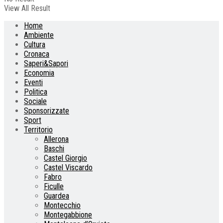
View All Result
Home
Ambiente
Cultura
Cronaca
Saperi&Sapori
Economia
Eventi
Politica
Sociale
Sponsorizzate
Sport
Territorio
Allerona
Baschi
Castel Giorgio
Castel Viscardo
Fabro
Ficulle
Guardea
Montecchio
Montegabbione