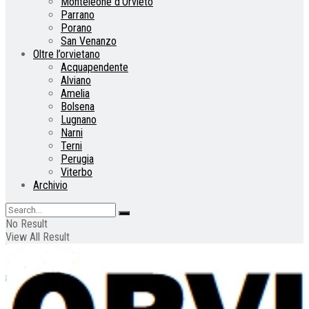
Monteleone d’Orvieto
Parrano
Porano
San Venanzo
Oltre l’orvietano
Acquapendente
Alviano
Amelia
Bolsena
Lugnano
Narni
Terni
Perugia
Viterbo
Archivio
No Result
View All Result