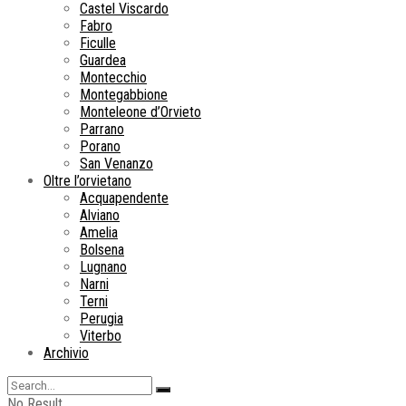
Castel Viscardo
Fabro
Ficulle
Guardea
Montecchio
Montegabbione
Monteleone d’Orvieto
Parrano
Porano
San Venanzo
Oltre l’orvietano
Acquapendente
Alviano
Amelia
Bolsena
Lugnano
Narni
Terni
Perugia
Viterbo
Archivio
No Result