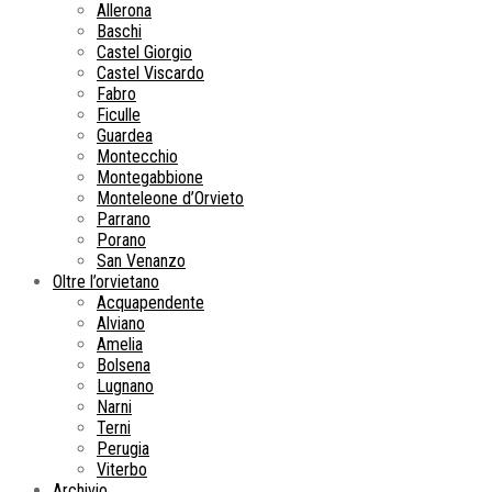
Allerona
Baschi
Castel Giorgio
Castel Viscardo
Fabro
Ficulle
Guardea
Montecchio
Montegabbione
Monteleone d’Orvieto
Parrano
Porano
San Venanzo
Oltre l’orvietano
Acquapendente
Alviano
Amelia
Bolsena
Lugnano
Narni
Terni
Perugia
Viterbo
Archivio