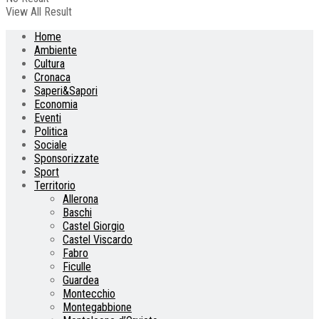
View All Result
Home
Ambiente
Cultura
Cronaca
Saperi&Sapori
Economia
Eventi
Politica
Sociale
Sponsorizzate
Sport
Territorio
Allerona
Baschi
Castel Giorgio
Castel Viscardo
Fabro
Ficulle
Guardea
Montecchio
Montegabbione