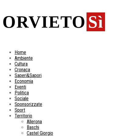
ORVIETO
Sì
Home
Ambiente
Cultura
Cronaca
Saperi&Sapori
Economia
Eventi
Politica
Sociale
Sponsorizzate
Sport
Territorio
Allerona
Baschi
Castel Giorgio