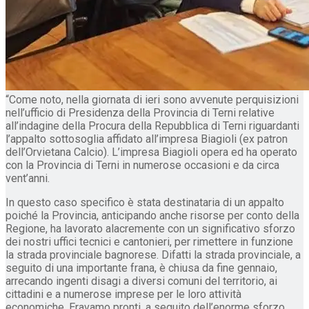
“Come noto, nella giornata di ieri sono avvenute perquisizioni
nell’ufficio di Presidenza della Provincia di Terni relative
all’indagine della Procura della Repubblica di Terni riguardanti
l’appalto sottosoglia affidato all’impresa Biagioli (ex patron
dell’Orvietana Calcio). L’impresa Biagioli opera ed ha operato
con la Provincia di Terni in numerose occasioni e da circa
vent’anni.
In questo caso specifico è stata destinataria di un appalto
poiché la Provincia, anticipando anche risorse per conto della
Regione, ha lavorato alacremente con un significativo sforzo
dei nostri uffici tecnici e cantonieri, per rimettere in funzione
la strada provinciale bagnorese. Difatti la strada provinciale, a
seguito di una importante frana, è chiusa da fine gennaio,
arrecando ingenti disagi a diversi comuni del territorio, ai
cittadini e a numerose imprese per le loro attività
economiche. Eravamo pronti, a seguito dell’enorme sforzo