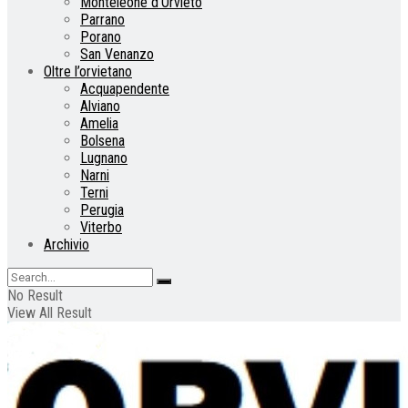
Monteleone d’Orvieto
Parrano
Porano
San Venanzo
Oltre l’orvietano
Acquapendente
Alviano
Amelia
Bolsena
Lugnano
Narni
Terni
Perugia
Viterbo
Archivio
No Result
View All Result